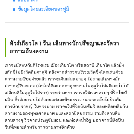
ข้อมูลโดยละเอียดของฟูมิ
ทัวร์เกียวโต 1 วัน: เส้นทางนักปรัชญาและวัดวา
อารามอันงดงาม
เราจะนัดพบกันที่โรงแรม เมืองเกียวโต หรือสถานี เกียวโต แล้วนั่ง
แท็กซี่ไปยังวัดกินคาคุจิ หลังจากสำรวจบริเวณวัดซึ่งโดดเด่นด้วย
ความงามเรียบง่ายแล้ว เราจะเดินเล่นสบายๆ ไปตามเส้นทางนัก
ปราชญ์ริมคลอง (ไฮไลท์คือดอกซากุระบานในฤดูใบไม้ผลิและใบไม้
เปลี่ยนสีในฤดูใบไม้ร่วง) ระหว่างทาง เราจะใช้เวลาสงบๆ ที่วัดโฮเน็
นอิน ซึ่งล้อมรอบไปด้วยมอสและพืชพรรณ ก่อนจะกลับไปยังเส้น
ทางนักปราชญ์ ในช่วงบ่าย เราจะไปที่วัดนันเซ็นจิ และเพลิดเพลินกับ
ความงามของพุทธศาสนาเซนและสถาปัตยกรรม รวมถึงสวนหิน
สวนต่างๆ วิวจากประตูซันมอน และท่อส่งน้ำอิฐ นอกจากนี้ยังเป็น
วันที่เหมาะสำหรับการถ่ายภาพอีกด้วย