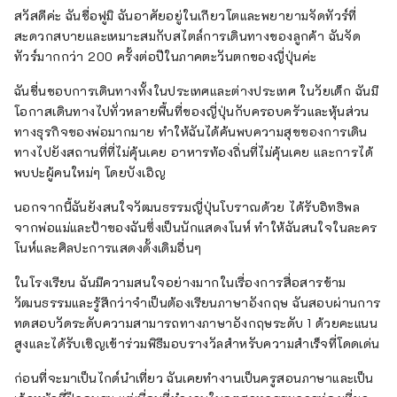
สวัสดีค่ะ ฉันชื่อฟูมิ ฉันอาศัยอยู่ในเกียวโตและพยายามจัดทัวร์ที่
สะดวกสบายและเหมาะสมกับสไตล์การเดินทางของลูกค้า ฉันจัด
ทัวร์มากกว่า 200 ครั้งต่อปีในภาคตะวันตกของญี่ปุ่นค่ะ
ฉันชื่นชอบการเดินทางทั้งในประเทศและต่างประเทศ ในวัยเด็ก ฉันมี
โอกาสเดินทางไปทั่วหลายพื้นที่ของญี่ปุ่นกับครอบครัวและหุ้นส่วน
ทางธุรกิจของพ่อมากมาย ทำให้ฉันได้ค้นพบความสุขของการเดิน
ทางไปยังสถานที่ที่ไม่คุ้นเคย อาหารท้องถิ่นที่ไม่คุ้นเคย และการได้
พบปะผู้คนใหม่ๆ โดยบังเอิญ
นอกจากนี้ฉันยังสนใจวัฒนธรรมญี่ปุ่นโบราณด้วย ได้รับอิทธิพล
จากพ่อแม่และป้าของฉันซึ่งเป็นนักแสดงโนห์ ทำให้ฉันสนใจในละคร
โนห์และศิลปะการแสดงดั้งเดิมอื่นๆ
ในโรงเรียน ฉันมีความสนใจอย่างมากในเรื่องการสื่อสารข้าม
วัฒนธรรมและรู้สึกว่าจำเป็นต้องเรียนภาษาอังกฤษ ฉันสอบผ่านการ
ทดสอบวัดระดับความสามารถทางภาษาอังกฤษระดับ 1 ด้วยคะแนน
สูงและได้รับเชิญเข้าร่วมพิธีมอบรางวัลสำหรับความสำเร็จที่โดดเด่น
ก่อนที่จะมาเป็นไกด์นำเที่ยว ฉันเคยทำงานเป็นครูสอนภาษาและเป็น