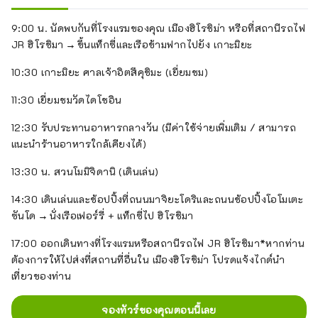
9:00 น. นัดพบกันที่โรงแรมของคุณ เมืองฮิโรชิม่า หรือที่สถานีรถไฟ
JR ฮิโรชิมา → ขึ้นแท็กซี่และเรือข้ามฟากไปยัง เกาะมิยะ
10:30 เกาะมิยะ ศาลเจ้าอิตสึคุชิมะ (เยี่ยมชม)
11:30 เยี่ยมชมวัดไดโชอิน
12:30 รับประทานอาหารกลางวัน (มีค่าใช้จ่ายเพิ่มเติม / สามารถ
แนะนำร้านอาหารใกล้เคียงได้)
13:30 น. สวนโมมิจิดานิ (เดินเล่น)
14:30 เดินเล่นและช้อปปิ้งที่ถนนมาจิยะโดริและถนนช้อปปิ้งโอโมเตะ
ซันโด → นั่งเรือเฟอร์รี่ + แท็กซี่ไป ฮิโรชิมา
17:00 ออกเดินทางที่โรงแรมหรือสถานีรถไฟ JR ฮิโรชิมา*หากท่าน
ต้องการให้ไปส่งที่สถานที่อื่นใน เมืองฮิโรชิม่า โปรดแจ้งไกด์นำ
เที่ยวของท่าน
จองทัวร์ของคุณตอนนี้เลย