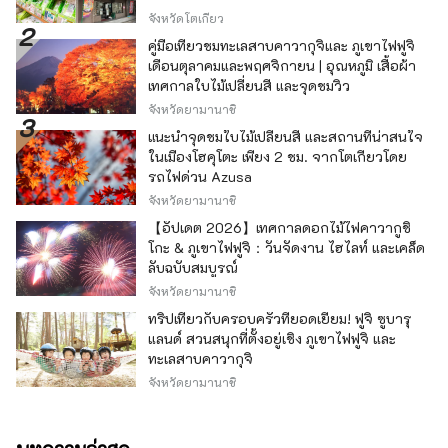
จังหวัดโตเกียว
คู่มือเที่ยวชมทะเลสาบคาวากุจิและ ภูเขาไฟฟูจิ
เดือนตุลาคมและพฤศจิกายน | อุณหภูมิ เสื้อผ้า
เทศกาลใบไม้เปลี่ยนสี และจุดชมวิว
จังหวัดยามานาชิ
แนะนำจุดชมใบไม้เปลี่ยนสี และสถานที่น่าสนใจ
ในเมืองโฮคุโตะ เพียง 2 ชม. จากโตเกียวโดย
รถไฟด่วน Azusa
จังหวัดยามานาชิ
【อัปเดต 2026】เทศกาลดอกไม้ไฟคาวากูชิ
โกะ & ภูเขาไฟฟูจิ：วันจัดงาน ไฮไลท์ และเคล็ด
ลับฉบับสมบูรณ์
จังหวัดยามานาชิ
ทริปเที่ยวกับครอบครัวที่ยอดเยี่ยม! ฟูจิ ซูบารุ
แลนด์ สวนสนุกที่ตั้งอยู่เชิง ภูเขาไฟฟูจิ และ
ทะเลสาบคาวากุจิ
จังหวัดยามานาชิ