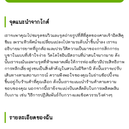
จุดแนะนำจากไกด์
เราจะพาคุณไปชมจุดชมวิวและจุดถ่ายรูปที่ดีที่สุดของศาลเจ้าอิตสึคุ
ชิมะ เพราะทิวทัศน์จะเปลี่ยนแปลงไปตามระดับน้ำขึ้นน้ำลง เราจะ
อธิบายมารยาทที่ถูกต้องและประวัติความเป็นมาของการสักการะ
บูชาในแบบที่เข้าใจง่าย วัดไดโชอินมีสถานที่น่าสนใจมากมาย ดัง
นั้นเราจะเน้นเฉพาะจุดที่ห้ามพลาดเพื่อให้การท่องเที่ยวมีประสิทธิภาพ
การหลีกเลี่ยงฝูงชนเป็นสิ่งสำคัญในสวนโมมิจิดานิ ดังนั้นเราจะปรับ
เส้นทางตามสถานการณ์ ความพึงพอใจของคุณในย่านช้อปปิ้งจะ
ขึ้นอยู่กับร้านค้าที่คุณเลือก ดังนั้นเราจะแนะนำร้านค้าตามความ
ชอบของคุณ นอกจากนี้เรายังจะแบ่งปันเคล็ดลับในการเพลิดเพลิน
กับเกาะ เช่น วิธีการปฏิสัมพันธ์กับกวางและข้อควรระวังต่างๆ
รายละเอียดของฉัน