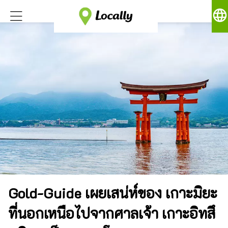
language
Gold-Guide เผยเสน่ห์ของ เกาะมิยะ
ที่นอกเหนือไปจากศาลเจ้า เกาะอิทสึ