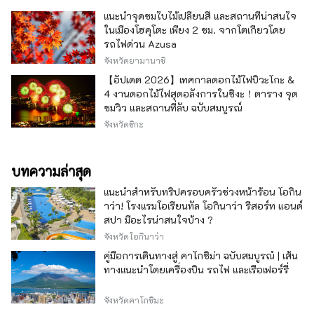
แนะนำจุดชมใบไม้เปลี่ยนสี และสถานที่น่าสนใจ
ในเมืองโฮคุโตะ เพียง 2 ชม. จากโตเกียวโดย
รถไฟด่วน Azusa
จังหวัดยามานาชิ
【อัปเดต 2026】เทศกาลดอกไม้ไฟบิวะโกะ &
4 งานดอกไม้ไฟสุดอลังการในชิงะ！ตาราง จุด
ชมวิว และสถานที่ลับ ฉบับสมบูรณ์
จังหวัดชิกะ
บทความล่าสุด
แนะนำสำหรับทริปครอบครัวช่วงหน้าร้อน โอกิน
าว่า! โรงแรมโอเรียนทัล โอกินาว่า รีสอร์ท แอนด์
สปา มีอะไรน่าสนใจบ้าง ?
จังหวัดโอกินาว่า
คู่มือการเดินทางสู่ คาโกชิม่า ฉบับสมบูรณ์ | เส้น
ทางแนะนำโดยเครื่องบิน รถไฟ และเรือเฟอร์รี่
จังหวัดคาโกชิมะ