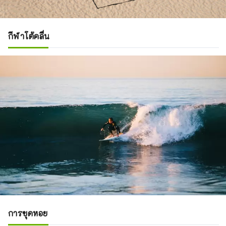
กีฬาโต้คลื่น
การขุดหอย