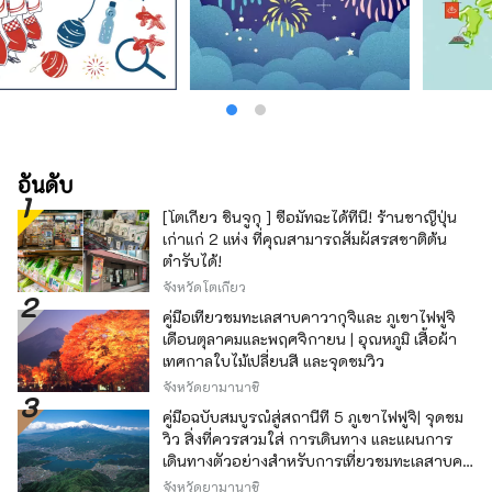
อันดับ
[โตเกียว ชินจูกุ ] ซื้อมัทฉะได้ที่นี่! ร้านชาญี่ปุ่น
เก่าแก่ 2 แห่ง ที่คุณสามารถสัมผัสรสชาติต้น
ตำรับได้!
จังหวัดโตเกียว
คู่มือเที่ยวชมทะเลสาบคาวากุจิและ ภูเขาไฟฟูจิ
เดือนตุลาคมและพฤศจิกายน | อุณหภูมิ เสื้อผ้า
เทศกาลใบไม้เปลี่ยนสี และจุดชมวิว
จังหวัดยามานาชิ
คู่มือฉบับสมบูรณ์สู่สถานีที่ 5 ภูเขาไฟฟูจิ| จุดชม
วิว สิ่งที่ควรสวมใส่ การเดินทาง และแผนการ
เดินทางตัวอย่างสำหรับการเที่ยวชมทะเลสาบคา
วากุจิ
จังหวัดยามานาชิ