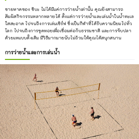
ชายหาดของ ชิบะ ไม่ได้มีแค่การว่ายน้ำเท่านั้น คุณยังสามารถ
สัมผัสกิจกรรมหลากหลายได้ ตั้งแต่การว่ายน้ำและเล่นน้ำในน้ำทะเล
ใสสะอาด ไปจนถึงการเล่นเซิร์ฟ ซึ่งเป็นกีฬาที่ได้รับความนิยมไปทั่ว
โลก ไปจนถึงการขุดหอยเพื่อเชื่อมต่อกับธรรมชาติ และการจับปลา
ด้วยแหแบบดั้งเดิม มีวิธีมากมายนับไม่ถ้วนให้คุณได้สนุกสนาน
การว่ายน้ำและการเล่นน้ำ