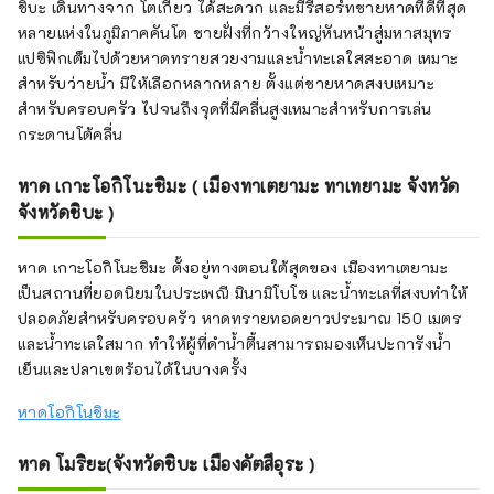
ชิบะ เดินทางจาก โตเกียว ได้สะดวก และมีรีสอร์ทชายหาดที่ดีที่สุด
หลายแห่งในภูมิภาคคันโต ชายฝั่งที่กว้างใหญ่หันหน้าสู่มหาสมุทร
แปซิฟิกเต็มไปด้วยหาดทรายสวยงามและน้ำทะเลใสสะอาด เหมาะ
สำหรับว่ายน้ำ มีให้เลือกหลากหลาย ตั้งแต่ชายหาดสงบเหมาะ
สำหรับครอบครัว ไปจนถึงจุดที่มีคลื่นสูงเหมาะสำหรับการเล่น
กระดานโต้คลื่น
หาด เกาะโอกิโนะชิมะ ( เมืองทาเตยามะ ทาเทยามะ จังหวัด
จังหวัดชิบะ )
หาด เกาะโอกิโนะชิมะ ตั้งอยู่ทางตอนใต้สุดของ เมืองทาเตยามะ
เป็นสถานที่ยอดนิยมในประเพณี มินามิโบโซ และน้ำทะเลที่สงบทำให้
ปลอดภัยสำหรับครอบครัว หาดทรายทอดยาวประมาณ 150 เมตร
และน้ำทะเลใสมาก ทำให้ผู้ที่ดำน้ำตื้นสามารถมองเห็นปะการังน้ำ
เย็นและปลาเขตร้อนได้ในบางครั้ง
หาดโอกิโนชิมะ
หาด โมริยะ(จังหวัดชิบะ เมืองคัตสึอุระ )