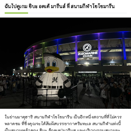
ฉันไปดูเกม ชิบะ อตเต้ มารีนส์ ที่ สนามกีฬาโซโซมารีน
ในย่านมาคุฮาริ สนามกีฬาโซโซมารีน เป็นอีกหนึ่งสถานที่ที่ไม่ควร
พลาดชม ที่ซึ่งคุณจะได้สัมผัสบรรยากาศริมทะเล สนามกีฬาแห่งนี้
เป็นสนามเหย้าของ ชิบะ ล็อตเตมารีนส และบริเวณรอบสนามจะ