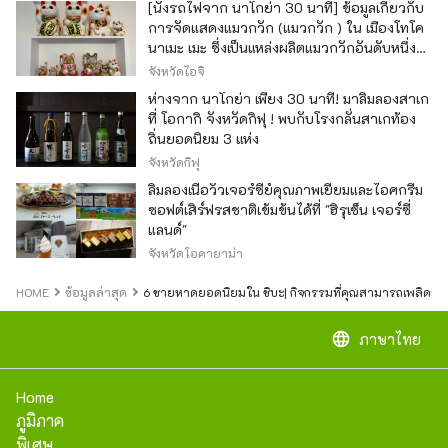
[นั่งรถไฟจาก นาโกย่า 30 นาที] ข้อมูลเกี่ยวกับ
การจัดแสดงแมวกวัก (แมวกวัก ) ใน เมืองโทโค
นาเมะ เมะ ซึ่งเป็นแหล่งผลิตแมวกวักอันดับหนึ่ง
ของญี่ปุ่น
จังหวัดไอจิ
ห่างจาก นาโกย่า เพียง 30 นาที! มาลิ้มลองสาเก
ที่ โอกากิ จังหวัดกิฟุ ! พบกับโรงกลั่นสาเกท้อง
ถิ่นยอดนิยม 3 แห่ง
จังหวัดกิฟุ
ลิ้มลองเนื้อวัวเจอร์ซีย์คุณภาพเยี่ยมและไอศกรีม
ซอฟต์เสิร์ฟรสชาติเข้มข้นได้ที่ "ฮิรุเซ็น เจอร์ซี่
แลนด์"
จังหวัดโอคายาม่า
HOME
ข้อมูลล่าสุด
6 ชายหาดยอดนิยมใน ชิบะ| กิจกรรมที่คุณสามารถเพลิดเพล
language
ภาษาไทย
Home
ภูมิภาค
พิเศษ