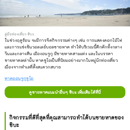
คู่มือท่องเที่ยว ชิบะ
ในช่วงฤดูร้อน จะมีการจัดกิจกรรมต่างๆ เช่น การแสดงดอกไม้ไฟ
และการแข่งขันวอลเลย์บอลชายหาด ทำให้บริเวณนี้คึกคักทั้งกลาง
วันและกลางคืน เมืองอนจูกุ มีชายหาดสามแห่ง และในบรรดา
ชายหาดเหล่านั้น หาดชูโอเป็นที่นิยมอย่างมากในหมู่นักท่องเที่ยว
เนื่องจากทำเลที่ตั้งสะดวกสบาย
หาดออนจูกุชูโอ
ดูชายหาดแนะนำอื่นๆ ชิบะ เพิ่มเติมได้ที่นี่
กิจกรรมที่ดีที่สุดที่คุณสามารถทำได้บนชายหาดของ
ชิบะ