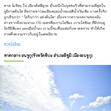
หาด โมริยะ ใน เมืองคัตสึอุระ เป็นหนึ่งในจุดชมวิวที่สวยงามที่สุดใน
ภูมิภาคคันโต มีทรายขาวละเอียดและน้ำทะเลสีน้ำเงินเข้ม บางครั้งจึง
ถูกเรียกว่า " โอกินาว่า แห่งคันโต" เนื่องจากความงดงามของมัน
ห่างจากฝั่งประมาณ 170 เมตรคือเกาะโอชิมะ เกาะโคชิมะ ที่มีประตู
โทริอิสีแดง และเมื่อน้ำลง เกาะนี้จะเชื่อมต่อกับหาดทราย ทำให้เกิด
ภาพที่งดงามราวกับอยู่ในเทพนิยาย
หาดโมริยะ
หาดกลาง อนจูกุ(จังหวัดชิบะ อำเภออิซูมิ เมืองอนจูกุ)