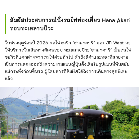
สัมผัสประสบการณ์นั่งรถไฟท่องเที่ยว Hana Akari
รอบทะเลสาบบิวะ
ในช่วงฤดูร้อนปี 2026 รถไฟชมวิว "ฮานาคาริ" ของ JR West จะ
ให้บริการในเส้นทางพิเศษรอบ ทะเลสาบบิวะ"ฮานาคาริ" เป็นรถไฟ
ชมวิวที่แตกต่างจากรถไฟด่วนทั่วไป ตัวถังสีดำและทองที่สวยงาม
เป็นการแสดงออกถึงความงามแบบญี่ปุ่นดั้งเดิมในรูปแบบที่ทันสมัย ​​
แม้กระทั่งก่อนขึ้นรถ ผู้โดยสารก็สัมผัสได้ถึงการเดินทางสุดพิเศษ
แล้ว