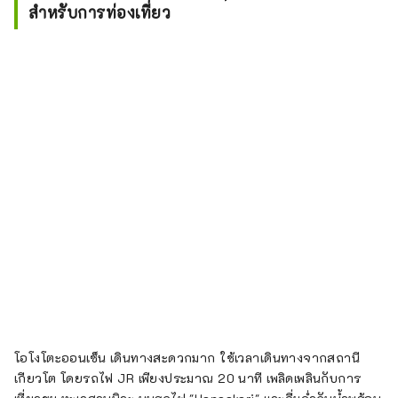
สำหรับการท่องเที่ยว
โอโงโตะออนเซ็น เดินทางสะดวกมาก ใช้เวลาเดินทางจากสถานี
เกียวโต โดยรถไฟ JR เพียงประมาณ 20 นาที เพลิดเพลินกับการ