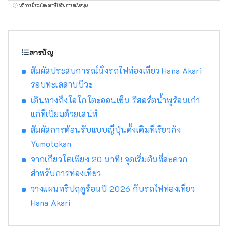
จำนวนนั้น Yumotokan เป็นโรงเตี๊ยมที่เปิดดำเนิน
บริการนี้รวมโฆษณาที่ได้รับการสนับสนุน
การมายาวนานถึง 96 ปี เคล็ดลับที่ทำให้ที่นี่ได้รับ
ความนิยมคือบ่อน้ำพุร้อน 4 แห่งที่แตกต่างกัน
รวมถึงบ่อน้ำพุร้อนกลางแจ้งที่สามารถมองเห็น
ทะเลสาบบิวะได้จากชั้น 11 และบ่อน้ำพุร้อนที่ให้
สารบัญ
บรรยากาศราวกับว่าเป็นบ่อน้ำพุร้อนในป่า
สัมผัสประสบการณ์นั่งรถไฟท่องเที่ยว Hana Akari
นอกจากนี้ยังมีอาหารแบบไคเซกิสไตล์เกียวโตที่
รอบทะเลสาบบิวะ
ใช้วัตถุดิบตามฤดูกาลที่คัดสรรมาอย่างพิถีพิถัน
รวมไปถึง "เนื้อโอมิที่ผ่านการรับรอง" ซึ่งเป็นหนึ่ง
เดินทางถึงโอโกโตะออนเซ็น รีสอร์ตน้ำพุร้อนเก่า
ในสามแบรนด์เนื้อวากิวชั้นนำของญี่ปุ่น ถึงแม้จะ
แก่ที่เปี่ยมด้วยเสน่ห์
อยู่ห่างจากเกียวโตโดยรถไฟเพียง 20 นาที แต่
สัมผัสการต้อนรับแบบญี่ปุ่นดั้งเดิมที่เรียวกัง
โรงแรมแห่งนี้จะทำให้คุณได้สัมผัสกับความอบอุ่น
Yumotokan
ของธรรมชาติและวัฒนธรรมญี่ปุ่น ท่ามกลาง
ทะเลสาบบิวะและเทือกเขาฮิระ
จากเกียวโตเพียง 20 นาที! จุดเริ่มต้นที่สะดวก
สำหรับการท่องเที่ยว
วางแผนทริปฤดูร้อนปี 2026 กับรถไฟท่องเที่ยว
Hana Akari