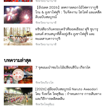
จังหวัดยามานาชิ
【อัปเดต 2026】เทศกาลดอกไม้ไฟคาวากูชิ
โกะ & ภูเขาไฟฟูจิ：วันจัดงาน ไฮไลท์ และเคล็ด
ลับฉบับสมบูรณ์
จังหวัดยามานาชิ
ทริปเที่ยวกับครอบครัวที่ยอดเยี่ยม! ฟูจิ ซูบารุ
แลนด์ สวนสนุกที่ตั้งอยู่เชิง ภูเขาไฟฟูจิ และ
ทะเลสาบคาวากุจิ
จังหวัดยามานาชิ
บทความล่าสุด
7 จุดแนะนำชมใบไม้เปลี่ยนสีใน เกียวโต
จังหวัดเกียวโต
[2026] คู่มือฉบับสมบูรณ์ Naruto Awaodori
โตะ จังหวัด โทคุชิมะ : กำหนดการ การเดินทาง
และวิธีการเพลิดเพลิน
จังหวัดโทคุชิมะ