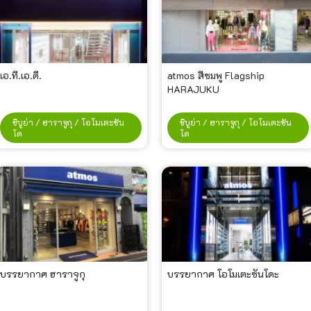
เอ.ที.เอ.ดี.
atmos สีชมพู Flagship
HARAJUKU
ชิบูย่า / ฮาราจูกุ / โอโมเตะซัน
ชิบูย่า / ฮาราจูกุ / โอโมเตะซัน
โด
โด
บรรยากาศ ฮาราจูกุ
บรรยากาศ โอโมเตะซันโดะ