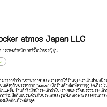
Locker atmos Japan LLC
่ายรองเท้าสนีกเกอร์ชั้นนำของญี่ปุ่น
ว
os" มาจากคำว่า "บรรยากาศ" และเราอยากให้ร้านของเราเป็นส่วนหนึ่
ช่นเดียวกับบรรยากาศ “atmos” เปิดร้านค้าหลักที่ฮาราจูกุ โตเกียว ใ
่เป็นแฟชั่น ร้านค้าจึงมีผนังรองเท้าผ้าใบ เราเผยแพร่วัฒนธรรมรองเท
งการร่วมมือกับแบรนด์ระดับประเทศและรุ่นพิเศษเฉพาะ ตลอดจนการ
ผลิตภัณฑ์ใหม่ล่าสุด