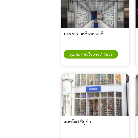
บรรยากาศชินซาบาชิ
อุเมดะ / ชินไซบาชิ / นัมบะ
แอทโมส ชิบูย่า