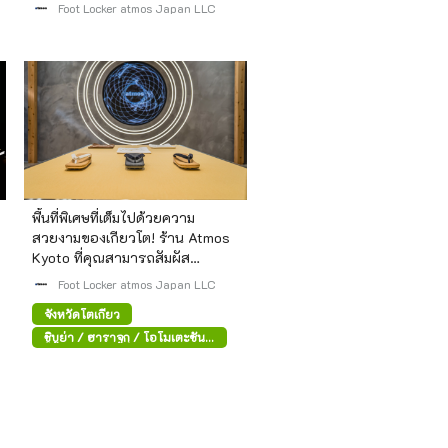
และสินค้าที่จะวางจำหน่ายใน
Foot Locker atmos Japan LLC
อนาคต
พื้นที่พิเศษที่เต็มไปด้วยความ
สวยงามของเกียวโต! ร้าน Atmos
Kyoto ที่คุณสามารถสัมผัส
วัฒนธรรมญี่ปุ่นแบบดั้งเดิมได้
Foot Locker atmos Japan LLC
จังหวัดโตเกียว
ชิบูย่า / ฮาราจูกุ / โอโมเตะซัน
โด