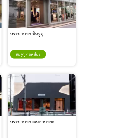
บรรยากาศ ชินจูกุ
ชินจูกุ / ยตสึยะ
บรรยากาศ เซนดากายะ