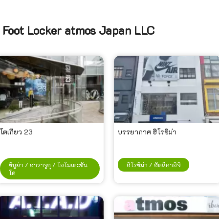
 Foot Locker atmos Japan LLC
โตเกียว 23
บรรยากาศ ฮิโรชิม่า
ชิบูย่า / ฮาราจูกุ / โอโมเตะซัน
ฮิโรชิม่า / ฮัตสึคาอิจิ
โด