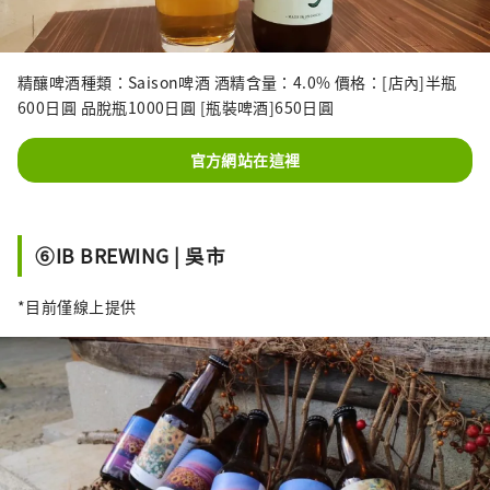
精釀啤酒種類：Saison啤酒 酒精含量：4.0% 價格：[店內]半瓶
600日圓 品脫瓶1000日圓 [瓶裝啤酒]650日圓
官方網站在這裡
⑥IB BREWING | 吳市
*目前僅線上提供