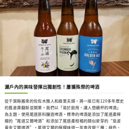
瀨戶內的美味發揮出獨創性！屢獲殊榮的啤酒
從千葉縣搬來的佐佐木雅人和麻里夫婦，將一座已有120多年歷史
的舊倉庫翻新並開業。我們以「易於飲用、讓人想續杯的啤酒」
為主題，使用尾道原料釀造啤酒。標準的啤酒是添加了尾道產檸
檬的“尾道艾爾啤酒”和添加了尾道產柑橘的類似麥芽的“島波
黃金艾爾啤酒”。尾道艾爾的檸檬味道一年會改變三種：綠色、