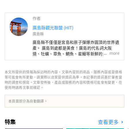
作者
廣島縣觀光聯盟 (HIT)
廣島縣
廣島縣不僅僅是宮島和原子彈爆炸圓頂的世界遺
產。 廣島到處都是美食！廣島的代名詞大阪
more
燒、牡蠣、章魚、鯛魚、星鰻等新鮮的海鮮、現
在全國流行的尾道拉麵、肉質高的廣島牛肉、手
工蕎麥麵、檸檬和橙子，是日本最大的生產
國。・葡萄等豐富的食物資源是廣島特有的。還
本文所提供的情報為採訪時的內容。文章內提到的商品、服務內容或是價格
舉辦許多該地區特有的活動，例如海祭、神樂和
等可能會有所更動，請實際以店家提供資訊為準。本記事的資訊基於筆者當
插秧等。在 Shimanami Kaido 騎自行車、徒步
時的調查和撰寫。文章發佈後，產品或服務的內容和價格可能會有變更，在
使用時請再次事前確認。
旅行、滑雪和單板滑雪會讓您保持活力。 被登
錄為世界遺產的宮島和原子彈爆炸圓頂屋並不是
唯一的景點，還有很多方法可以享受它。
本頁面部分為自動翻譯。
特集
查看更多