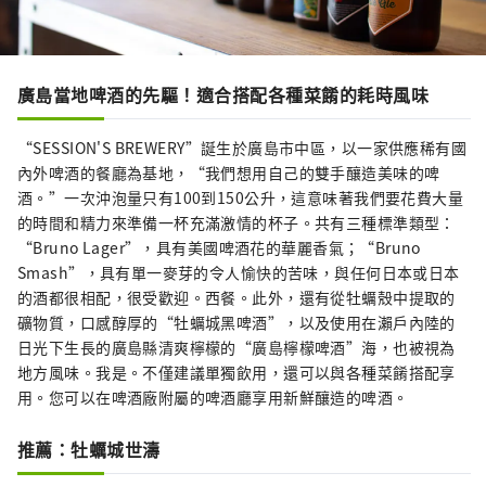
廣島當地啤酒的先驅！適合搭配各種菜餚的耗時風味
“SESSION'S BREWERY”誕生於廣島市中區，以一家供應稀有國
內外啤酒的餐廳為基地，“我們想用自己的雙手釀造美味的啤
酒。”一次沖泡量只有100到150公升，這意味著我們要花費大量
的時間和精力來準備一杯充滿激情的杯子。共有三種標準類型：
“Bruno Lager”，具有美國啤酒花的華麗香氣；“Bruno
Smash”，具有單一麥芽的令人愉快的苦味，與任何日本或日本
的酒都很相配，很受歡迎。西餐。此外，還有從牡蠣殼中提取的
礦物質，口感醇厚的“牡蠣城黑啤酒”，以及使用在瀨戶內陸的
日光下生長的廣島縣清爽檸檬的“廣島檸檬啤酒”海，也被視為
地方風味。我是。不僅建議單獨飲用，還可以與各種菜餚搭配享
用。您可以在啤酒廠附屬的啤酒廳享用新鮮釀造的啤酒。
推薦：牡蠣城世濤