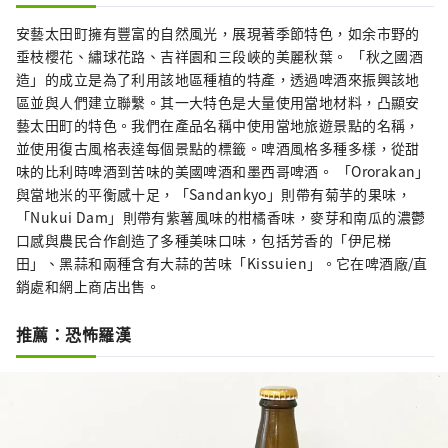
安藝太田町擁有豐富的自然風光，展現著季節特色，如余市野的
垂枝櫻花、繡球花路、吉祥園和三段峽的美麗秋葉。 「秋之國酒
造」的成立是為了利用該地區種植的特產，透過啤酒來振興該地
區並與人們建立聯繫。其一大特色是大量使用當地材料，凸顯安
藝太田町的特色。我們在產品名稱中使用當地旅遊景點的名稱，
並使用復古風格表達每個景點的標籤。啤酒風格多種多樣，從甜
味的比利時啤酒到苦味的美國啤酒和墨西哥啤酒。 「Ororakan」
與當地米的平衡感十足，「Sandankyo」則帶有菊芋的果味，
「Nukui Dam」則帶有紫薯風味的柑橘香味，麥芽和南瓜的濃鬱
口感與農民合作創造了多種美味口味，包括芳香的「伊尼梯
田」、黑蒜和兩種含有大蒜的苦味「Kissuien」。它在啤酒廠/直
銷處和網上商店出售。
推薦：恐怖羅漢