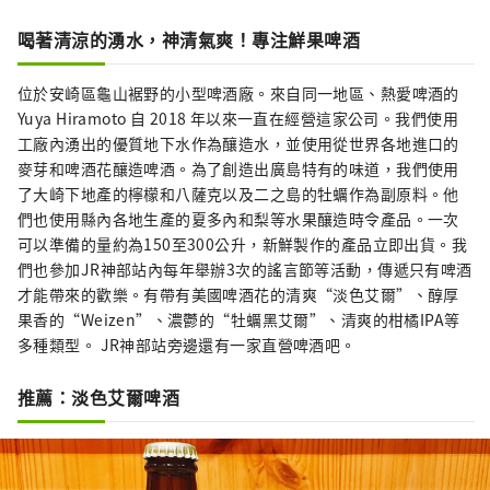
喝著清涼的湧水，神清氣爽！專注鮮果啤酒
位於安崎區龜山裾野的小型啤酒廠。來自同一地區、熱愛啤酒的
Yuya Hiramoto 自 2018 年以來一直在經營這家公司。我們使用
工廠內湧出的優質地下水作為釀造水，並使用從世界各地進口的
麥芽和啤酒花釀造啤酒。為了創造出廣島特有的味道，我們使用
了大崎下地產的檸檬和八薩克以及二之島的牡蠣作為副原料。他
們也使用縣內各地生產的夏多內和梨等水果釀造時令產品。一次
可以準備的量約為150至300公升，新鮮製作的產品立即出貨。我
們也參加JR神部站內每年舉辦3次的謠言節等活動，傳遞只有啤酒
才能帶來的歡樂。有帶有美國啤酒花的清爽“淡色艾爾”、醇厚
果香的“Weizen”、濃鬱的“牡蠣黑艾爾”、清爽的柑橘IPA等
多種類型。 JR神部站旁邊還有一家直營啤酒吧。
推薦：淡色艾爾啤酒