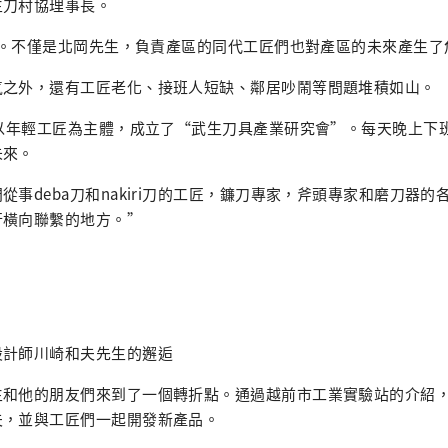
生刀村協理事長。
多歲。不僅是北岡先生，負責產區的同代工匠們也對產區的未來產生了
氣之外，還有工匠老化、接班人短缺、鄰居吵鬧等問題堆積如山。
，以年輕工匠為主體，成立了“武生刀具產業研究會”。每天晚上下
未來。
從事deba刀和nakiri刀的工匠，鐮刀專家，斧頭專家和磨刀器
行橫向聯繫的地方。”
設計師川崎和夫先生的邂逅
生和他的朋友們來到了一個轉折點。通過越前市工業實驗站的介紹
夫，並與工匠們一起開發新產品。