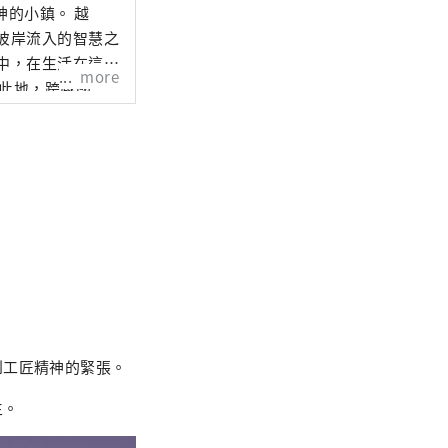
彼岸流入的智慧之
中，在生活在這裡
more
時此地，跨越國
到工匠精神的緊張。
生。