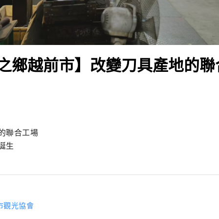
之鄉越前市】改變刀具產地的聯
的聯合工場

誕生
市觀光協會