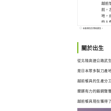
越前智慧 ～
前，
地，
的人
界、
本服務包含贊助廣告。
關於出生
從北陸高速公路武生
是日本眾多製刀產
越前餐具的生產分工
鏗鏘有力的鍛鋼聲
越前餐具現在獲得