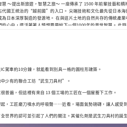
提出新旅遊，智慧之旅～ 一座傳承了 1500 年前輩技藝和精神的小鎮。 越
古代國王統治的“越前國”的入口。 尖端技術和文化最先從日本海
成為日本深厚製造的發源地。 在與這片土地的自然共存的傳統產業
們的心中，還活著著人類想要帶給下一個1000年的普世智慧。 此
跨越時空的交流孕育著未來。 尋找光的新探索。 歡迎來到越前。
IC駕車約10分鐘，就能看到別具一格的圓柱形建築。
地中少有的聯合工坊“武生刀具村”。
很普遍，但這裡有來自 13 個工場的工匠在一個屋簷下工作。
響起，工匠磨刀噴水的呼吸聲……近看，場面氣勢磅礴，讓人感受
了全世界的認可並引起了人們的關注。其催化劑是武生刀具村的誕