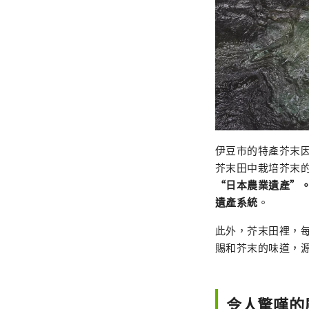
伊豆市的特產芥末
芥末田中栽培芥末的
“日本農業遺產”。
遺產系統
。
此外，芥末田裡，
賜和芥末的味道，
令人驚嘆的