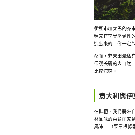
伊豆市加太巴的芥末田
種感官享受壓倒性
造出來的，你一定
然而，
芥末田是私
保護美麗的大自然
比較涼爽。
意大利與伊
在枇杷，我們將來
材風味的菜餚而感
風味
。 （菜單根據