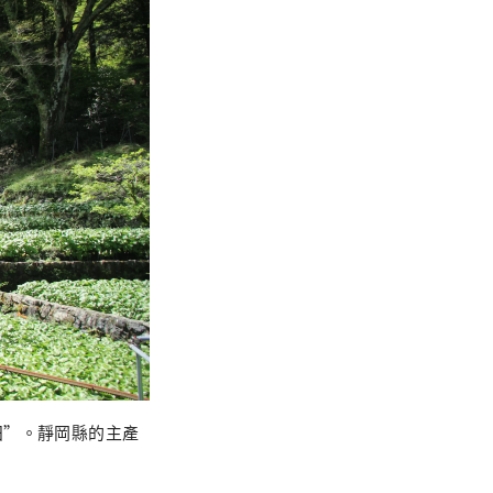
田”。靜岡縣的主產