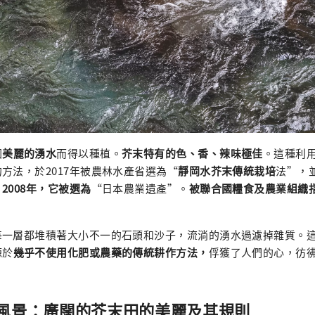
因
美麗的湧水
而得以種植。
芥末特有的色、香、辣味極佳
。這種利
方法，於2017年被農林水產省選為“
靜岡水芥末傳統栽培
法”，
2008年，它被選為
“日本農業遺產”。
被聯合國糧食及農業組織
每一層都堆積著大小不一的石頭和沙子，流淌的湧水過濾掉雜質。
源於
幾乎不使用化肥或農藥的傳統耕作方法，
俘獲了人們的心，彷
風景：廣闊的芥末田的美麗及其規則