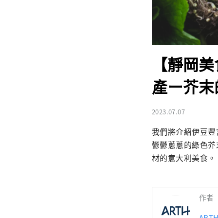
【靜岡美
產ー芥末
2023.07.07
我們將介紹伊豆豐
鬱鬱蔥蔥的綠色芥末田
材的意大利美食。
作者
ART