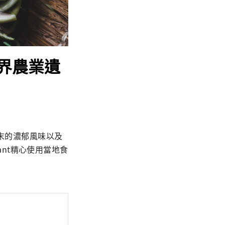
界農業遺
末的濃郁風味以及
rant精心使用當地食