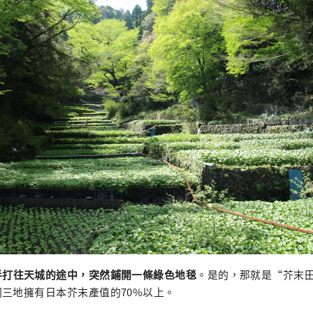
半打往天城的途中，突然鋪開一條綠色地毯
。是的，那就是“芥末
三地擁有日本芥末產值的70%以上。