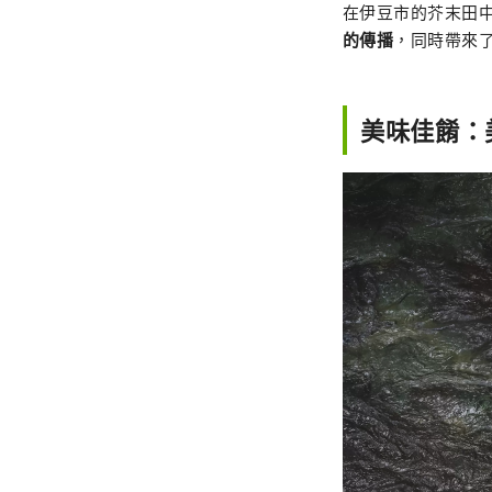
在伊豆市的芥末田
的傳播
，同時帶來
美味佳餚：