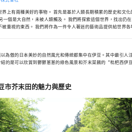
世界上有兩種美好的事物。 首先是基於人類長期積累的歷史和文化
 另一個是大自然，未被人類觸及。 我們將探索這個世界，找出仍
不被重視的東西。 我們將作為一件令人著迷的藝術品提供給世界各
引以為傲的日本美妙的自然風光和傳統都集中在伊豆。其中最引人
介紹的是可以欣賞到鬱鬱蔥蔥的綠色風景和芥末菜餚的“枇杷西伊
豆市芥末田的魅力與歷史