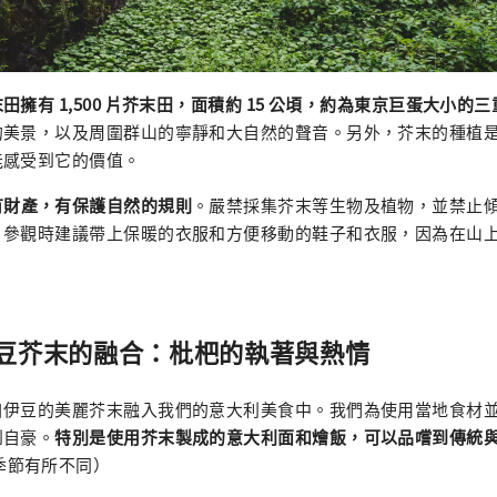
擁有 1,500 片芥末田，面積約 15 公頃，約為東京巨蛋大小的三
的美景，以及周圍群山的寧靜和大自然的聲音。另外，芥末的種植
能感受到它的價值。
有財產，有保護自然的規則
。嚴禁採集芥末等生物及植物，並禁止
。參觀時建議帶上保暖的衣服和方便移動的鞋子和衣服，因為在山
豆芥末的融合：枇杷的執著與熱情
自伊豆的美麗芥末融入我們的意大利美食中。我們為使用當地食材
到自豪。
特別是使用芥末製成的意大利面和燴飯，可以品嚐到傳統
季節有所不同）