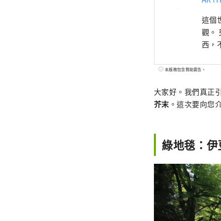
這個
觀。
西，
本服務包含贊助廣告。
大家好。我們真正
芥末
。這次要向您
綠地毯：伊