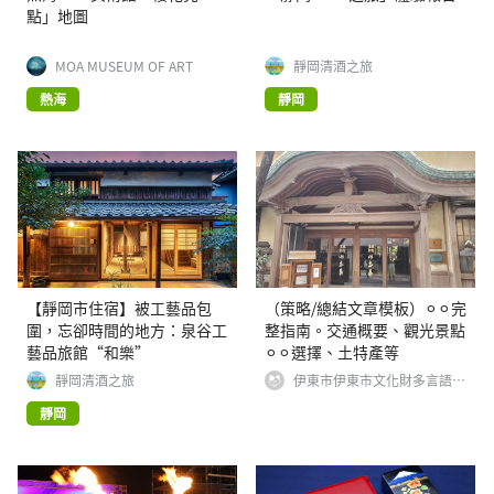
點」地圖
MOA MUSEUM OF ART
靜岡清酒之旅
熱海
靜岡
【靜岡市住宿】被工藝品包
（策略/總結文章模板）⚪︎⚪︎完
圍，忘卻時間的地方：泉谷工
整指南。交通概要、觀光景點
藝品旅館“和樂”
⚪︎⚪︎選擇、土特產等
靜岡清酒之旅
伊東市伊東市文化財多言語情
報発信事業実行委員会
靜岡