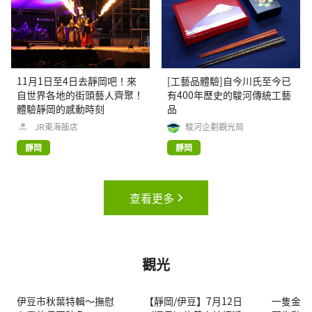
11月1日至4日去靜岡吧！來
[工藝品體驗]自今川氏至今已
自世界各地的街頭藝人齊聚！
有400年歷史的駿河傳統工藝
體驗靜岡的感動時刻
品
JR東海飯店
駿河企劃觀光局
靜岡
靜岡
查看更多
觀光
伊豆市秋葉特輯～撫慰
【靜岡/伊豆】7月12日
一隻金羚