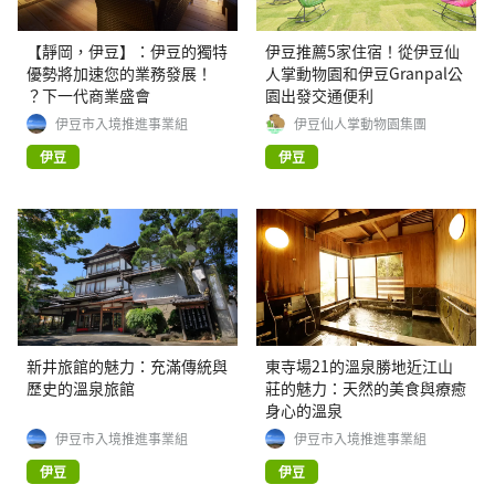
【靜岡，伊豆】：伊豆的獨特
伊豆推薦5家住宿！從伊豆仙
優勢將加速您的業務發展！
人掌動物園和伊豆Granpal公
？下一代商業盛會
園出發交通便利
伊豆市入境推進事業組
伊豆仙人掌動物園集團
伊豆
伊豆
新井旅館的魅力：充滿傳統與
東寺場21的溫泉勝地近江山
歷史的溫泉旅館
莊的魅力：天然的美食與療癒
身心的溫泉
伊豆市入境推進事業組
伊豆市入境推進事業組
伊豆
伊豆