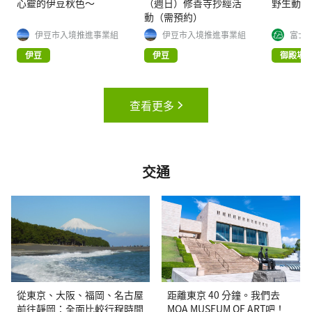
心靈的伊豆秋色～
（週日）修善寺抄經活
野生動物
動（需預約）
伊豆市入境推進事業組
伊豆市入境推進事業組
富士
伊豆
伊豆
御殿場
查看更多
交通
從東京、大阪、福岡、名古屋
距離東京 40 分鐘。我們去
前往靜岡：全面比較行程時間
MOA MUSEUM OF ART吧！