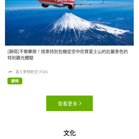
[靜岡]不需攀爬！搭乘特別包機從空中欣賞富士山的壯麗景色的
特別觀光體驗
富士夢想航空 (FDA)
靜岡
查看更多
文化