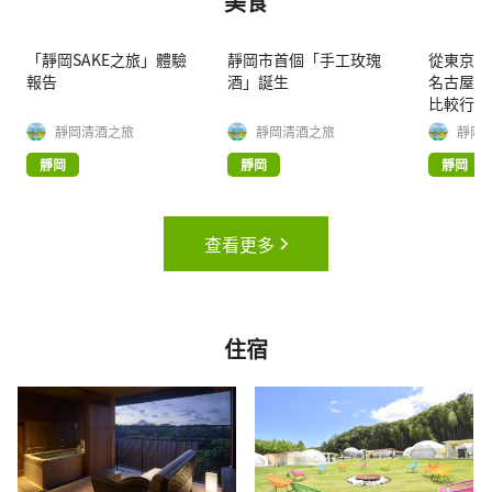
美食
「靜岡SAKE之旅」體驗
靜岡市首個「手工玫瑰
從東京、
報告
酒」誕生
名古屋前
比較行程
靜岡清酒之旅
靜岡清酒之旅
靜岡
靜岡
靜岡
靜岡
查看更多
住宿