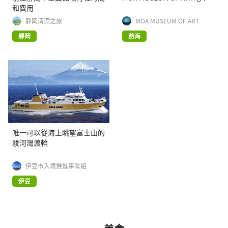
和費用
靜岡清酒之旅
MOA MUSEUM OF ART
靜岡
熱海
唯一可以從海上眺望富士山的
駿河灣渡輪
伊豆市入境推進事業組
伊豆