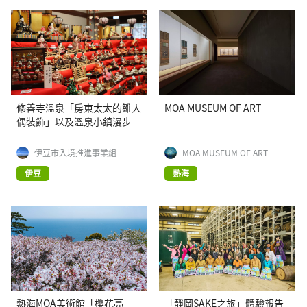
修善寺溫泉「房東太太的雛人
MOA MUSEUM OF ART
偶裝飾」以及溫泉小鎮漫步
伊豆市入境推進事業組
MOA MUSEUM OF ART
伊豆
熱海
熱海MOA美術館「櫻花亮
「靜岡SAKE之旅」體驗報告