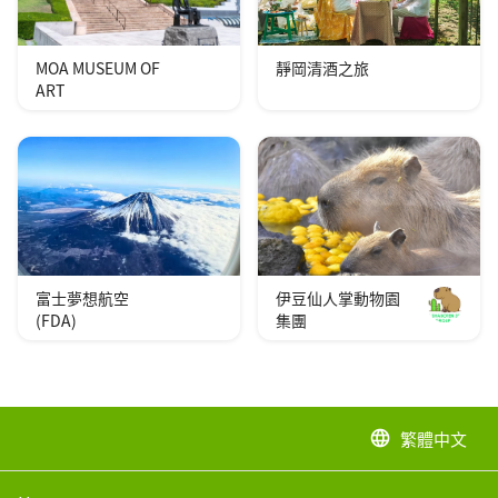
MOA MUSEUM OF
靜岡清酒之旅
ART
富士夢想航空
伊豆仙人掌動物園
(FDA)
集團
繁體中文
language