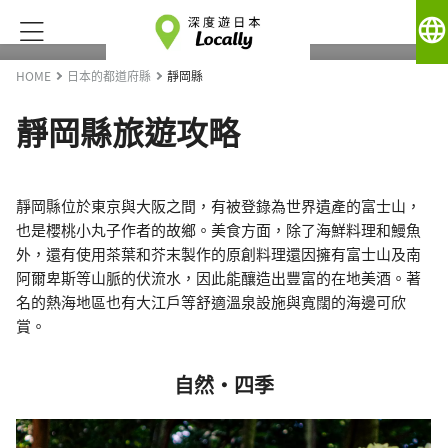
language
HOME
日本的都道府縣
靜岡縣
靜岡縣旅遊攻略
靜岡縣位於東京與大阪之間，有被登錄為世界遺產的富士山，
也是櫻桃小丸子作者的故鄉。美食方面，除了海鮮料理和鰻魚
外，還有使用茶葉和芥末製作的原創料理還因擁有富士山及南
阿爾卑斯等山脈的伏流水，因此能釀造出豐富的在地美酒。著
名的熱海地區也有大江戶等舒適溫泉設施與寬闊的海邊可欣
賞。
自然・四季