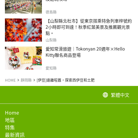
德島縣
【山梨縣北杜市】從東京搭乘特急列車梓號約
2小時即可到達！秋季紅葉美景及推薦觀光景
點。
山梨縣
愛知常滑旅遊｜Tokonyan 20週年×Hello
Kitty聯名商品登場
愛知縣
HOME
靜岡縣
[伊豆]遠離喧囂，探索西伊豆和土肥
繁體中文
language
Home
地區
特集
最新資訊