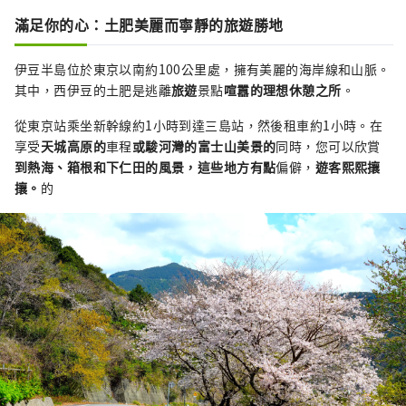
滿足你的心：土肥美麗而寧靜的旅遊勝地
伊豆半島位於東京以南約100公里處，擁有美麗的海岸線和山脈。
其中，西伊豆的土肥是逃離
旅遊
景點
喧囂的理想休憩之所
。
從東京站乘坐新幹線約1小時到達三島站，然後租車約1小時。在
享受
天城高原的
車程
或駿河灣的富士山美景的
同時，您可以欣賞
到熱海、箱根和下仁田的風景，這些地方有點
偏僻，
遊客
熙熙攘
攘
。
的