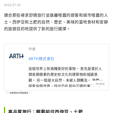
2023.07.19
適合那些尋求舒適旅行並遠離喧囂的遊客和城市喧囂的人
士。西伊豆和土肥的自然、歷史、美味的當地食材和安靜
的旅遊目的地提供了新的旅行選擇。
作者
ARTH株式會社
這個世界上有兩種美好的事物。 首先是基於人
類長期積累的歷史和文化的建築物和城鎮景
觀。 另一個是大自然，未被人類觸及。 我們將
more
探索這個世界，找出仍在其中沉睡的東西，不
被重視的東西。 我們將作為一件令人著迷的藝
本服務包含贊助廣告。
術品提供給世界各地的人們。
高品質旅行：輕鬆前往西伊豆、土肥