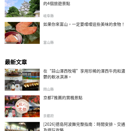
的4個旅遊景點
岐阜縣
如果你來富山，一定要嚐嚐這些美味的食物！
富山縣
最新文章
在“蒜山澤西牧場”享用珍稀的澤西牛肉和濃
鬱的軟冰淇淋。
岡山縣
京都7推薦的賞楓景點
京都府
[2026]德島阿波舞完整指南：時間安排、交通
及遊玩攻略