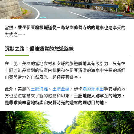
當然，
乘坐伊豆箱根鐵道從三島站到修善寺站的電車
也是享受的
方式之一。
沉默之路：偏離通常的旅遊路線
在土肥，美味的當地食材和安靜的旅遊勝地具有吸引力。只有在
土肥才能品嚐到的特產白枇杷和在伊豆清澈的海水中生長的新鮮
山葵與當地的自然風光一起迎接著遊客。
此外，美麗的
土肥海灘
、
土肥金礦
、伊卡
場的芥末田
等安靜的地
方也給遊客帶來了新的體驗和印象。
土肥地處人跡罕至的地方，
是尋求美味當地特產和安靜時光的遊客的理想目的地。