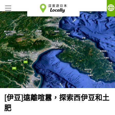
language
[伊豆]遠離喧囂，探索西伊豆和土
肥