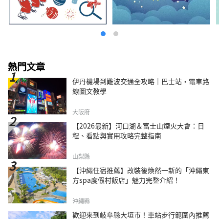
熱門文章
伊丹機場到難波交通全攻略｜巴士站・電車路
線圖文教學
大阪府
【2026最新】河口湖＆富士山煙火大會：日
程、看點與實用攻略完整指南
山梨縣
【沖繩住宿推薦】改裝後煥然一新的「沖繩東
方spa度假村飯店」魅力完整介紹！
沖繩縣
歡迎來到岐阜縣大垣市！車站步行範圍內推薦