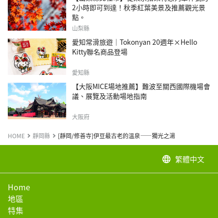
2小時即可到達！秋季紅葉美景及推薦觀光景
點。
山梨縣
愛知常滑旅遊｜Tokonyan 20週年×Hello
Kitty聯名商品登場
愛知縣
【大阪MICE場地推薦】難波至關西國際機場會
議、展覽及活動場地指南
大阪府
HOME
靜岡縣
[靜岡/修善寺]伊豆最古老的溫泉——獨光之湯
繁體中文
language
Home
地區
特集