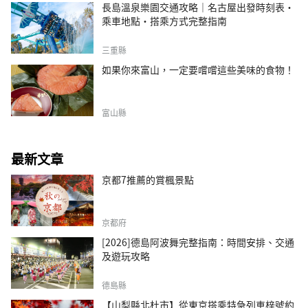
長島溫泉樂園交通攻略｜名古屋出發時刻表・
乘車地點・搭乘方式完整指南
三重縣
如果你來富山，一定要嚐嚐這些美味的食物！
富山縣
最新文章
京都7推薦的賞楓景點
京都府
[2026]德島阿波舞完整指南：時間安排、交通
及遊玩攻略
德島縣
【山梨縣北杜市】從東京搭乘特急列車梓號約