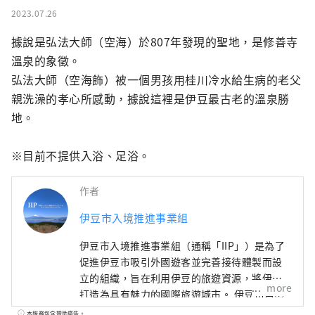
2023.07.26
據說是弘法大師（空海）於807年發現的聖地，是修善寺
溫泉的象徵。

弘法大師（空海飾）被一個男孩用桂川冷水給生病的老父
親洗澡的孝心所感動，據說這裡是伊豆最古老的溫泉勝
地。

※目前不提供入浴、足浴。
作者
伊豆市入境推進事業組
伊豆市入境推進事業組（通稱「IIP」）是為了
促進伊豆市吸引外國遊客並完善接待體製而設
立的組織，旨在利用伊豆的旅遊資源，將伊豆
more
打造為具有魅力的國際旅遊城市。 伊豆市自然
資源豐富，農業發達，擁有溫泉、海灘、山岳
本服務包含贊助廣告。