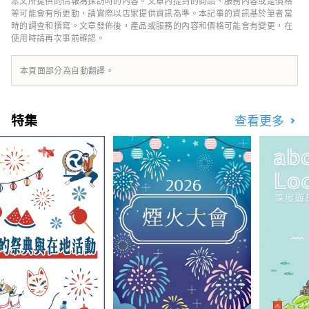
本文所提供的情報為採訪時的內容。文章內提到的商品、服務內容或是價格
通，是一日遊或週末度假的理想之地。 [關於封
等可能會有所更動，請實際以店家提供資訊為準。本記事的資訊基於筆者當
面圖的說明] 封面圖片是伊豆市色彩攝影比賽的
時的調查和撰寫。文章發佈後，產品或服務的內容和價格可能會有變更，在
使用時請再次事前確認。
得獎作品。 攝影者：大島宏樹 作品名稱：《輕
雪的色彩》 禁止未經授權使用和複製封面圖
片。 有關封面圖片的使用方法，請確認伊豆市
本頁面部分為自動翻譯。
旅遊資訊網站。
特集
查看更多