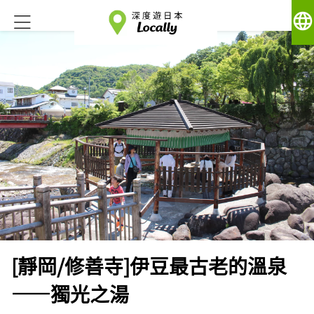
language
[靜岡/修善寺]伊豆最古老的溫泉
——獨光之湯