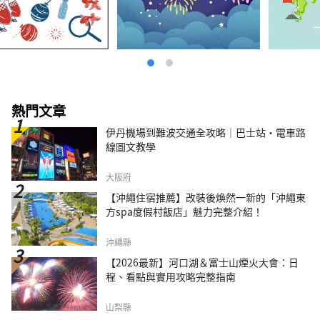
熱門文章
伊丹機場到難波交通全攻略｜巴士站・電車路
線圖文教學
大阪府
【沖繩住宿推薦】改裝後煥然一新的「沖繩東
方spa度假村飯店」魅力完整介紹！
沖繩縣
【2026最新】河口湖＆富士山煙火大會：日
程、看點與實用攻略完整指南
山梨縣