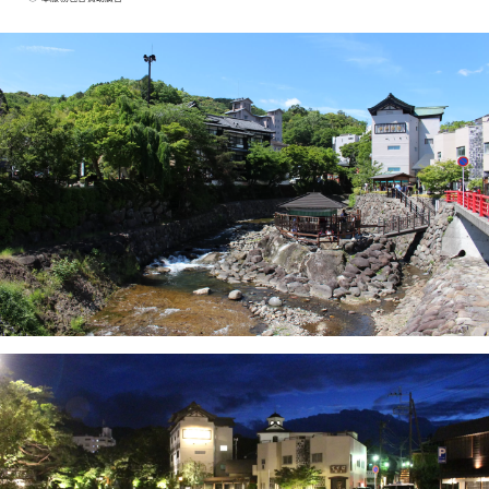
等眾多旅遊景點。交通便利，從東京搭火車約
兩小時交通，是一日遊或週末度假的理想之
地。 [關於封面圖的說明] 封面圖片是伊豆市色
彩攝影比賽的得獎作品。 攝影者：大島宏樹 作
品名稱：《輕雪的色彩》 禁止未經授權使用和
複製封面圖片。 有關封面圖片的使用方法，請
確認伊豆市旅遊資訊網站。