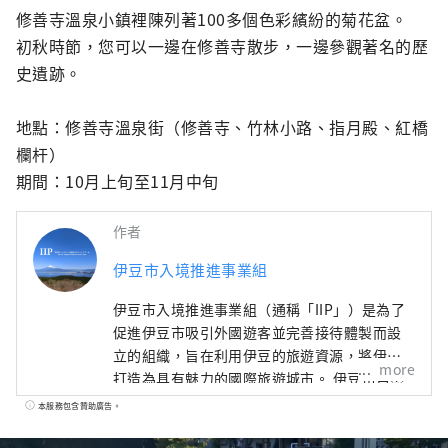
修善寺溫泉小鎮裡陳列著100多個色彩繽紛的菊花盆。

初秋時節，您可以一邊在修善寺散步，一邊參觀著名的歷
史遺跡。

地點：修善寺溫泉街（修善寺、竹林小路、指月殿、紅橋
欄杆）

期間：10月上旬至11月中旬
作者
伊豆市入境推進事業組
伊豆市入境推進事業組（通稱「IIP」）是為了
促進伊豆市吸引外國遊客並完善接待體製而設
立的組織，旨在利用伊豆的旅遊資源，將伊豆
more
打造為具有魅力的國際旅遊城市。 伊豆市自然
資源豐富，農業發達，擁有溫泉、海灘、山岳
本服務包含贊助廣告。
等眾多旅遊景點。交通便利，從東京搭火車約
兩小時交通，是一日遊或週末度假的理想之