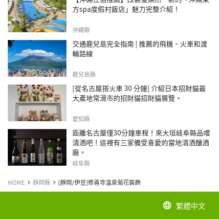
方spa度假村飯店」魅力完整介紹！
沖繩縣
交通鹿兒島完全指南 | 推薦的飛機、火車和渡
輪路線
鹿兒島縣
[從名古屋搭火車 30 分鐘] 介紹日本招財貓最
大產地常滑市的招財貓招財貓展覽。
愛知縣
距離名古屋僅30分鐘車程！來大垣岐阜縣品嚐
清酒吧！這裡有三家備受喜愛的當地清酒釀酒
廠。
岐阜縣
HOME
靜岡縣
[靜岡/伊豆]修善寺溫泉菊花裝飾
繁體中文
language