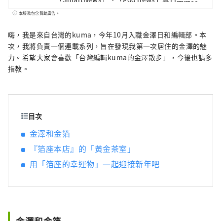
媒體外，我們還與中國、台灣、香港、泰國、
本服務包含贊助廣告。
越南等海外媒體合作，向世界廣泛傳播石川縣
的魅力。
嗨，我是來自台灣的kuma，今年10月入職金澤日和編輯部。本
次，我將負責一個連載系列，旨在發現我第一次居住的金澤的魅
力。希望大家會喜歡「台灣編輯kuma的金澤散步」，今後也請多
指教。
目次
金澤和金箔
『箔座本店』的「黃金茶室」
用「箔座的幸運物」一起迎接新年吧
金澤和金箔