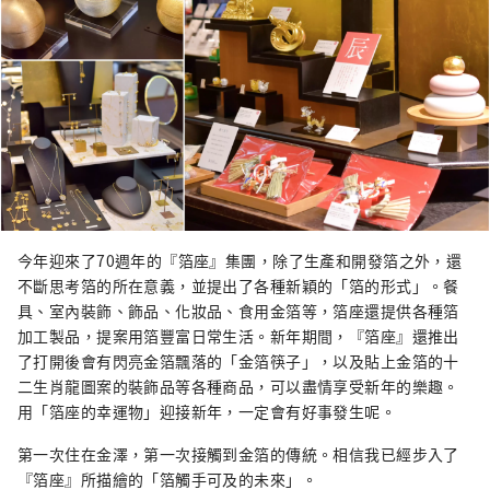
今年迎來了70週年的『箔座』集團，除了生產和開發箔之外，還
不斷思考箔的所在意義，並提出了各種新穎的「箔的形式」。餐
具、室內裝飾、飾品、化妝品、食用金箔等，箔座還提供各種箔
加工製品，提案用箔豐富日常生活。新年期間，『箔座』還推出
了打開後會有閃亮金箔飄落的「金箔筷子」，以及貼上金箔的十
二生肖龍圖案的裝飾品等各種商品，可以盡情享受新年的樂趣。
用「箔座的幸運物」迎接新年，一定會有好事發生呢。
第一次住在金澤，第一次接觸到金箔的傳統。相信我已經步入了
『箔座』所描繪的「箔觸手可及的未來」。