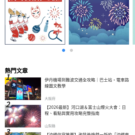
熱門文章
伊丹機場到難波交通全攻略｜巴士站・電車路
線圖文教學
大阪府
【2026最新】河口湖＆富士山煙火大會：日
程、看點與實用攻略完整指南
山梨縣
【沖繩住宿推薦】改裝後煥然一新的「沖繩東