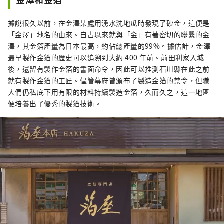
據說很久以前，在金澤某處用湧水洗地瓜時發現了砂金，這便是
「金澤」地名的由來。自古以來就與「金」有著密切的聯繫的金
澤，其金箔產量為日本最高，約佔總產量的99%。據估計，金澤
最早製作金箔的歷史可以追溯到大約 400 年前。前田利家入城
後，還留有製作金箔的書面命令，因此可以推測石川縣在此之前
就有製作金箔的工匠。儘管幕府曾頒布了製造金箔的禁令，但職
人們仍私底下用有限的材料持續製造金箔，久而久之，這一地區
便培養出了優秀的製箔技術。