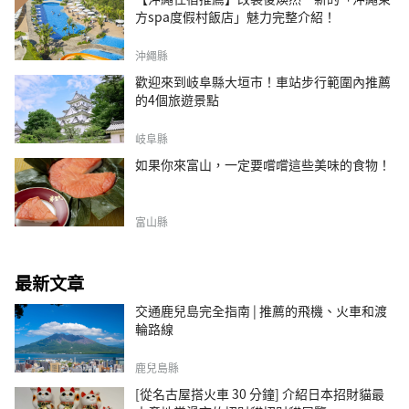
方spa度假村飯店」魅力完整介紹！
沖繩縣
歡迎來到岐阜縣大垣市！車站步行範圍內推薦
的4個旅遊景點
岐阜縣
如果你來富山，一定要嚐嚐這些美味的食物！
富山縣
最新文章
交通鹿兒島完全指南 | 推薦的飛機、火車和渡
輪路線
鹿兒島縣
[從名古屋搭火車 30 分鐘] 介紹日本招財貓最