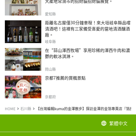
大產地常滑市的招財貓招財貓展覽。
愛知縣
距離名古屋僅30分鐘車程！來大垣岐阜縣品嚐
清酒吧！這裡有三家備受喜愛的當地清酒釀酒
廠。
岐阜縣
在“蒜山澤西牧場”享用珍稀的澤西牛肉和濃
鬱的軟冰淇淋。
岡山縣
京都7推薦的賞楓景點
京都府
HOME
石川縣
【台灣編輯kuma的金澤散步】探訪金澤的金箔專賣店『箔座
繁體中文
language