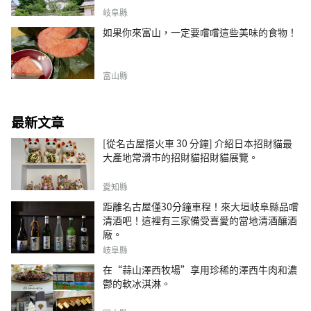
岐阜縣
如果你來富山，一定要嚐嚐這些美味的食物！
富山縣
最新文章
[從名古屋搭火車 30 分鐘] 介紹日本招財貓最
大產地常滑市的招財貓招財貓展覽。
愛知縣
距離名古屋僅30分鐘車程！來大垣岐阜縣品嚐
清酒吧！這裡有三家備受喜愛的當地清酒釀酒
廠。
岐阜縣
在“蒜山澤西牧場”享用珍稀的澤西牛肉和濃
鬱的軟冰淇淋。