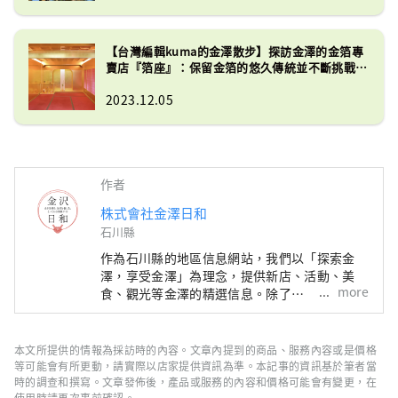
【台灣編輯kuma的金澤散步】探訪金澤的金箔專
賣店『箔座』：保留金箔的悠久傳統並不斷挑戰新
的可能性。
2023.12.05
作者
株式會社金澤日和
石川縣
作為石川縣的地區信息網站，我們以「探索金
澤，享受金澤」為理念，提供新店、活動、美
more
食、觀光等金澤的精選信息。除了
「SmartNews」、「goo news」等日本國內媒
體外，我們還與中國、台灣、香港、泰國、越南
等海外媒體合作，向世界廣泛傳播石川縣的魅
本文所提供的情報為採訪時的內容。文章內提到的商品、服務內容或是價格
力。
等可能會有所更動，請實際以店家提供資訊為準。本記事的資訊基於筆者當
時的調查和撰寫。文章發佈後，產品或服務的內容和價格可能會有變更，在
使用時請再次事前確認。