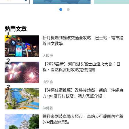
熱門文章
伊丹機場到難波交通全攻略｜巴士站・電車路
線圖文教學
大阪府
【2026最新】河口湖＆富士山煙火大會：日
程、看點與實用攻略完整指南
山梨縣
【沖繩住宿推薦】改裝後煥然一新的「沖繩東
方spa度假村飯店」魅力完整介紹！
沖繩縣
歡迎來到岐阜縣大垣市！車站步行範圍內推薦
的4個旅遊景點