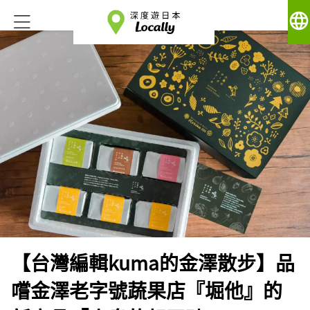
language
【台灣編輯kuma的金澤散步】品
嚐金澤老字號蔬果店『堀他』的