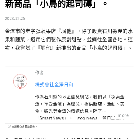
新商品「小鳥的起司磚」。
2023.12.25
金澤市的老字號蔬果店『堀他』，除了販賣石川縣產的水
果和蔬菜，還用它們製作原創甜點，並銷往全國各地。這
次，我嘗試了『堀他』新推出的商品「小鳥的起司磚」。
作者
株式會社金澤日和
作為石川縣的地區信息網站，我們以「探索金
澤，享受金澤」為理念，提供新店、活動、美
食、觀光等金澤的精選信息。除了
more
「SmartNews」、「goo news」等日本國內
媒體外，我們還與中國、台灣、香港、泰國、
本服務包含贊助廣告。
越南等海外媒體合作，向世界廣泛傳播石川縣