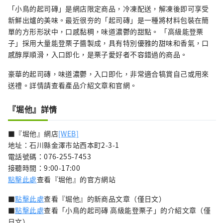
「小鳥的起司磚」是網店限定商品，冷凍配送，解凍後即可享受
新鮮出爐的美味。最近很夯的「起司磚」是一種將材料包裝在簡
單的方形形狀中，口感黏稠，味道濃鬱的甜點。 「高級能登栗
子」採用大量能登栗子醬製成，具有特別優雅的甜味和香氣，口
感醇厚順滑，入口即化，是栗子愛好者不容錯過的商品。
豪華的起司磚，味道濃鬱，入口即化，非常適合犒賞自己或用來
送禮。詳情請查看產品介紹文章和官網。
『堀他』詳情
■『堀他』網店
[WEB]
地址：石川縣金澤市站西本町2-3-1
電話號碼：076-255-7453
接聽時間：9:00-17:00
點擊此處
查看『堀他』的官方網站
■
點擊此處
查看『堀他』的新商品文章（僅日文）
■
點擊此處
查看「小鳥的起司磚 高級能登栗子」的介紹文章（僅
日文）