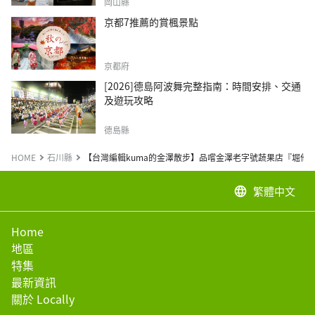
岡山縣
京都7推薦的賞楓景點
京都府
[2026]德島阿波舞完整指南：時間安排、交通
及遊玩攻略
德島縣
HOME
石川縣
【台灣編輯kuma的金澤散步】品嚐金澤老字號蔬果店『堀他
繁體中文
language
Home
地區
特集
最新資訊
關於 Locally