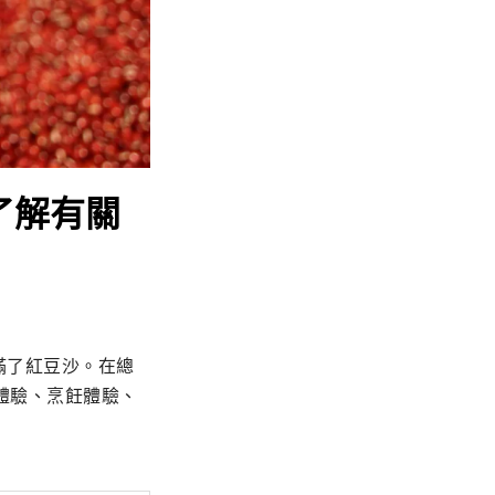
館了解有關
夾滿了紅豆沙。在總
體驗、烹飪體驗、