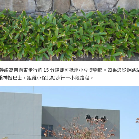
著新幹線高架向東步行約 15 分鐘即可抵達小豆博物館。如果您從姬
搭乘神姬巴士，距離小保北站步行一小段路程。