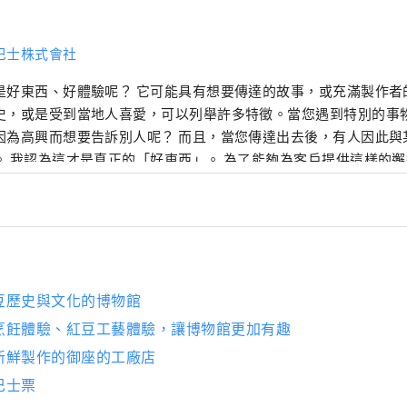
巴士株式會社
是好東西、好體驗呢？ 它可能具有想要傳達的故事，或充滿製作者
史，或是受到當地人喜愛，可以列舉許多特徵。當您遇到特別的事
因為高興而想要告訴別人呢？ 而且，當您傳達出去後，有人因此與
。 我認為這才是真正的「好東西」。 為了能夠為客戶提供這樣的
傳達、連結」為理念，發掘兵庫的好東西，並發布能讓客戶與兵庫
近的資訊。
豆歷史與文化的博物館
烹飪體驗、紅豆工藝體驗，讓博物館更加有趣
新鮮製作的御座的工廠店
巴士票