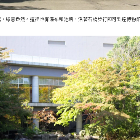
蔭，綠意盎然。這裡也有瀑布和池塘，沿著石橋步行即可到達博物