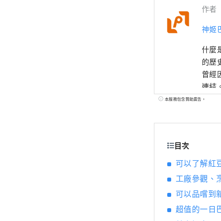
作者
神姬
什麼
的歷
曾經
連結
說、
本服務包含贊助廣告。
離拉
目次
可以了解紅
工廠參觀、
可以品嚐到
超值的一日