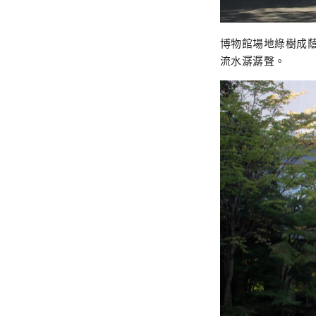
博物館場地綠樹成
流水潺潺聲。