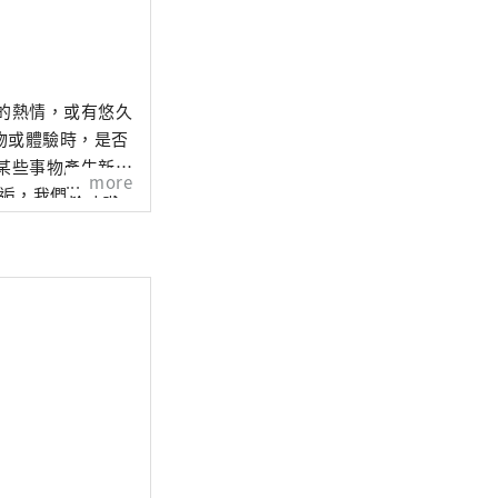
的熱情，或有悠久
物或體驗時，是否
某些事物產生新的
more
邂逅，我們以「訴
縣內地區的心靈距