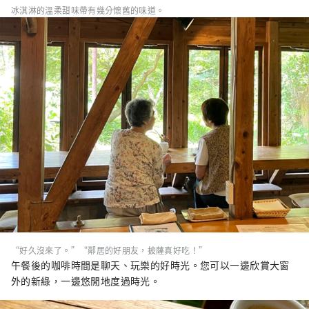
冰淇淋的溫柔甜味帶有幾分懷舊的味道。
“好久沒來了。”“鄰居的好朋友，披薩真好吃！”
午餐後的咖啡時間是聊天、玩樂的好時光。您可以一邊欣賞大窗
外的新綠，一邊悠閒地度過時光。