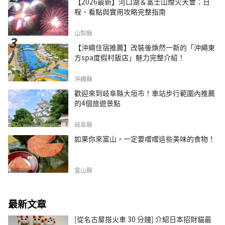
【2026最新】河口湖＆富士山煙火大會：日
程、看點與實用攻略完整指南
山梨縣
【沖繩住宿推薦】改裝後煥然一新的「沖繩東
方spa度假村飯店」魅力完整介紹！
沖繩縣
歡迎來到岐阜縣大垣市！車站步行範圍內推薦
的4個旅遊景點
岐阜縣
如果你來富山，一定要嚐嚐這些美味的食物！
富山縣
最新文章
[從名古屋搭火車 30 分鐘] 介紹日本招財貓最