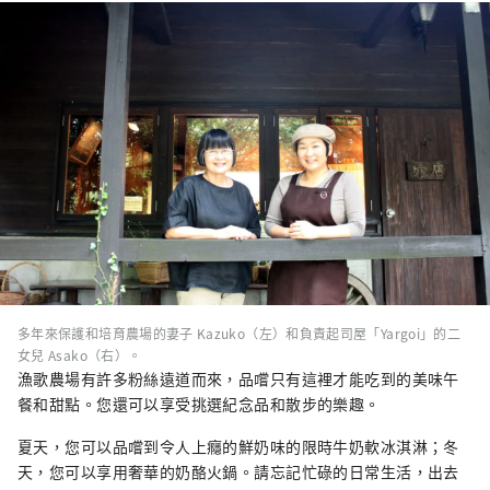
多年來保護和培育農場的妻子 Kazuko（左）和負責起司屋「Yargoi」的二
女兒 Asako（右）。
漁歌農場有許多粉絲遠道而來，品嚐只有這裡才能吃到的美味午
餐和甜點。您還可以享受挑選紀念品和散步的樂趣。
夏天，您可以品嚐到令人上癮的鮮奶味的限時牛奶軟冰淇淋；冬
天，您可以享用奢華的奶酪火鍋。請忘記忙碌的日常生活，出去