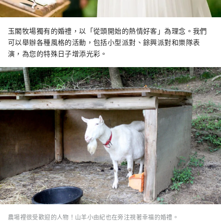
玉閣牧場獨有的婚禮，以「從頭開始的熱情好客」為理念。我們
可以舉辦各種風格的活動，包括小型派對、餘興派對和樂隊表
演，為您的特殊日子增添光彩。
農場裡很受歡迎的人物！山羊小由紀也在旁注視著幸福的婚禮。