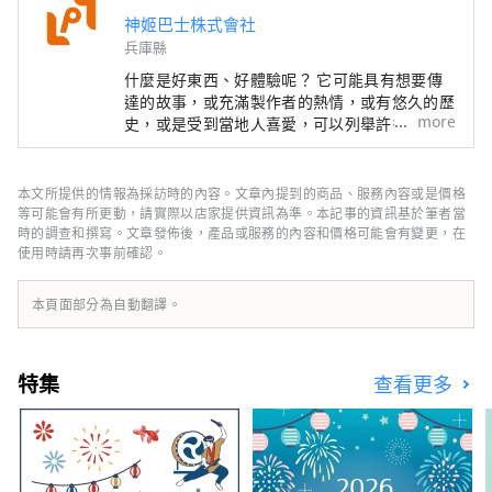
神姬巴士株式會社
兵庫縣
什麼是好東西、好體驗呢？ 它可能具有想要傳
達的故事，或充滿製作者的熱情，或有悠久的歷
more
史，或是受到當地人喜愛，可以列舉許多特徵。
當您遇到特別的事物或體驗時，是否曾經因為高
興而想要告訴別人呢？ 而且，當您傳達出去
後，有人因此與某些事物產生新的連結。 我認
本文所提供的情報為採訪時的內容。文章內提到的商品、服務內容或是價格
為這才是真正的「好東西」。 為了能夠為客戶
等可能會有所更動，請實際以店家提供資訊為準。本記事的資訊基於筆者當
提供這樣的邂逅，我們以「訴說、傳達、連結」
時的調查和撰寫。文章發佈後，產品或服務的內容和價格可能會有變更，在
使用時請再次事前確認。
為理念，發掘兵庫的好東西，並發布能讓客戶與
兵庫縣內地區的心靈距離拉近的資訊。
本頁面部分為自動翻譯。
特集
查看更多