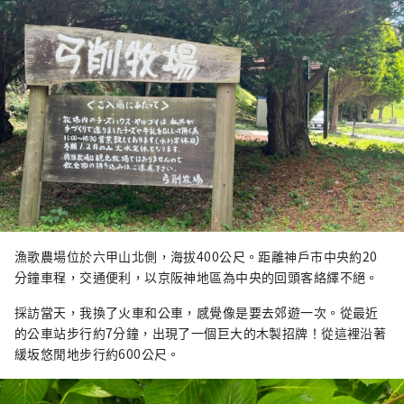
漁歌農場位於六甲山北側，海拔400公尺。距離神戶市中央約20
分鐘車程，交通便利，以京阪神地區為中央的回頭客絡繹不絕。
採訪當天，我換了火車和公車，感覺像是要去郊遊一次。從最近
的公車站步行約7分鐘，出現了一個巨大的木製招牌！從這裡沿著
緩坂悠閒地步行約600公尺。