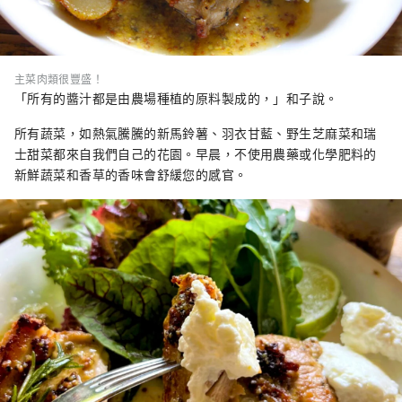
主菜肉類很豐盛！
「所有的醬汁都是由農場種植的原料製成的，」和子說。
所有蔬菜，如熱氣騰騰的新馬鈴薯、羽衣甘藍、野生芝麻菜和瑞
士甜菜都來自我們自己的花園。早晨，不使用農藥或化學肥料的
新鮮蔬菜和香草的香味會舒緩您的感官。