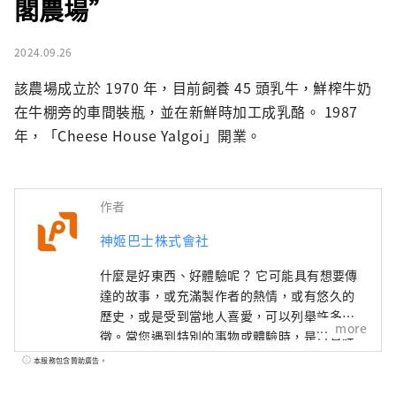
閣農場”
2024.09.26
該農場成立於 1970 年，目前飼養 45 頭乳牛，鮮榨牛奶
在牛棚旁的車間裝瓶，並在新鮮時加工成乳酪。 1987 
年，「Cheese House Yalgoi」開業。
作者
神姬巴士株式會社
什麼是好東西、好體驗呢？ 它可能具有想要傳
達的故事，或充滿製作者的熱情，或有悠久的
歷史，或是受到當地人喜愛，可以列舉許多特
more
徵。當您遇到特別的事物或體驗時，是否曾經
因為高興而想要告訴別人呢？ 而且，當您傳達
本服務包含贊助廣告。
出去後，有人因此與某些事物產生新的連結。