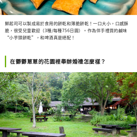
鮮起司可以製成易於食用的餅乾和薄脆餅乾！一口大小，口感酥
脆，很受兒童歡迎（3種/每種756日圓）。作為伴手禮買的鹹味
“小芋頭餅乾”，和啤酒真是絕配！
在鬱鬱蔥蔥的花園裡舉辦婚禮怎麼樣？