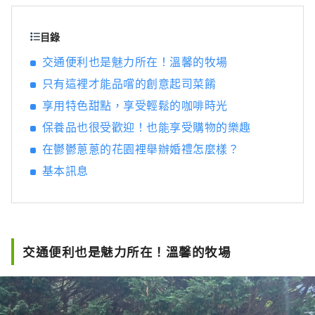
我認為這才是真正的「好東西」。 為了能夠為
客戶提供這樣的邂逅，我們以「訴說、傳達、
連結」為理念，發掘兵庫的好東西，並發布能
目錄
讓客戶與兵庫縣內地區的心靈距離拉近的資
交通便利也是魅力所在！溫馨的牧場
訊。
只有這裡才能品嚐的創意起司菜餚
享用特色甜點，享受輕鬆的咖啡時光
保養品也很受歡迎！也能享受購物的樂趣
在鬱鬱蔥蔥的花園裡舉辦婚禮怎麼樣？
基本訊息
交通便利也是魅力所在！溫馨的牧場