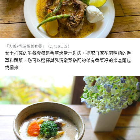
「肉菜+乳清燉菜套餐」（2,750日圓）
女士推薦的午餐套餐是香草烤當地雞肉，搭配自家花園種植的香
草和蔬菜。您可以選擇與乳清燉菜搭配的帶有香菜籽的米甚麵包
或糯米。