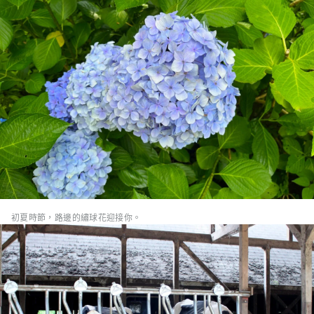
初夏時節，路邊的繡球花迎接你。