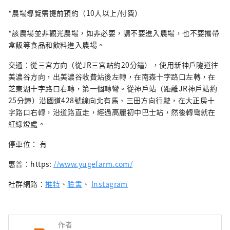
*農場導覽需提前預約（10人以上/付費）
*該農場並非觀光農場，如非必要，請不要進入農場，也不要攜帶
盒飯等食品和飲料進入農場。
交通：從三宮方向（從JR三宮站約20分鐘），使用新神戶隧道往
美濃谷方向，出美濃谷收費站後左轉，在南森十字路口左轉，在
芝東湖十字路口右轉，第一個轉彎。從神戶站（距離JR神戶站約
25分鐘）沿國道428號線向北有馬、三田方向行駛，在大正房十
字路口右轉，沿道路直走，經過高麗初中巴士站，然後轉彎就在
紅綠燈處。
停車位： 有
惠普：https:
//www.yugefarm.com/
社群網路：
推特
、
臉書
、
​​Instagram
作者