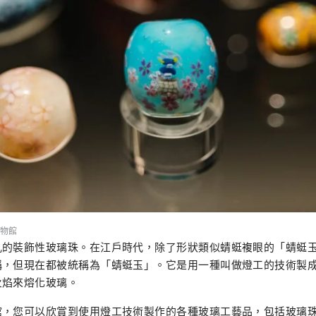
物館
孔的裝飾性玻璃珠。在江戶時代，除了形狀類似蜻蜓複眼的「蜻蜓
稱，但現在都被統稱為「蜻蜓玉」。它是用一種叫做燈工的技術製
火焰來熔化玻璃。
館，您可以欣賞到使用燈工技術製作的各種玻璃工藝品，包括玻璃