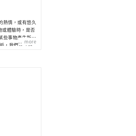
的熱情，或有悠久
物或體驗時，是否
某些事物產生新的
more
邂逅，我們以「訴
縣內地區的心靈距