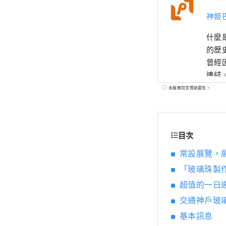
神姬
什麼
的歷
曾經
連結
說、
本服務包含贊助廣告。
離拉
目次
常設展覽，
「玻璃珠製
超值的一日
交通神戶玻
基本訊息