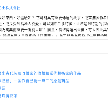
巴士株式會社
是好東西、好體驗呢？ 它可能具有想要傳達的故事，或充滿製作者
史，或是受到當地人喜愛，可以列舉許多特徵。當您遇到特別的事
因為高興而想要告訴別人呢？ 而且，當您傳達出去後，有人因此與
。 我認為這才是真正的「好東西」。 為了能夠為客戶提供這樣的
傳達、連結」為理念，發掘兵庫的好東西，並發布能讓客戶與兵庫
近的資訊。
展出古代玻璃收藏家的收藏和當代藝術家的作品
作體驗」－製作自己獨一無二的原創商品
通票
璃珠博物館