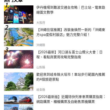
伊丹機場到難波交通全攻略｜巴士站・電車路
線圖文教學
大阪府
【沖繩住宿推薦】改裝後煥然一新的「沖繩東
方spa度假村飯店」魅力完整介紹！
沖繩縣
【2026最新】河口湖＆富士山煙火大會：日
程、看點與實用攻略完整指南
山梨縣
歡迎來到岐阜縣大垣市！車站步行範圍內推薦
的4個旅遊景點
岐阜縣
【2026最新版】近鐵特快列車車票購買指南：
網路購票、櫃檯購票及自動售票機購票