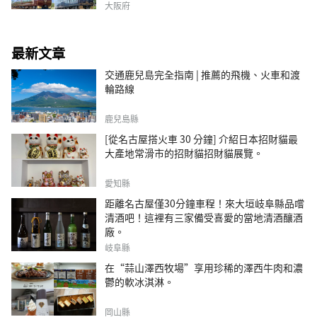
大阪府
最新文章
交通鹿兒島完全指南 | 推薦的飛機、火車和渡
輪路線
鹿兒島縣
[從名古屋搭火車 30 分鐘] 介紹日本招財貓最
大產地常滑市的招財貓招財貓展覽。
愛知縣
距離名古屋僅30分鐘車程！來大垣岐阜縣品嚐
清酒吧！這裡有三家備受喜愛的當地清酒釀酒
廠。
岐阜縣
在“蒜山澤西牧場”享用珍稀的澤西牛肉和濃
鬱的軟冰淇淋。
岡山縣