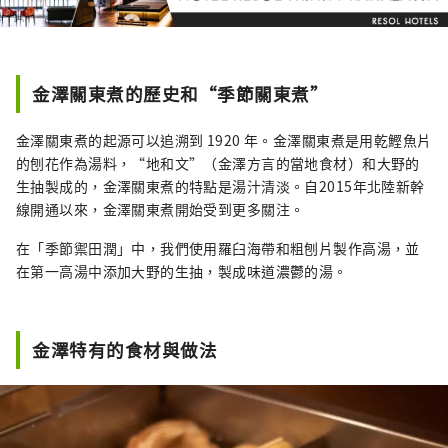
麗的自然風光，是一座與水和諧相處、擁有悠
久歷史的城市。 從飯店步行只需 20 分鐘，您就
會看到這座城市唯一的天然瀑布，其水源來自
桃岳的溪流。 春、夏、秋、冬四季景色各有不
金澤關東煮的歷史和“季節關東煮”
同，每次來都有新的感受。 蘊含在水中的人們
的情感，以及由此孕育的產業與文化。 岐阜雷
金澤關東煮的起源可以追溯到 1920 年。金澤關東煮是用乾鰹魚片
索爾飯店重視人與水的關係。 里索爾酒店的故
的刨花作為湯料，“地和文”（金澤方言的當地食材）和大野的
事與小鎮和人民交織在一起。 請盡情享受。
生抽製成的，金澤關東煮的特點是湯汁清淡。自2015年北陸新幹
線開通以來，金澤關東煮開始受到更多關注。
在「季節禦田潤」中，我們使用羅臼海帶和粗刨片製作高湯，並
在第一高湯中添加大野的生抽，製成味道濃鬱的湯。
金澤特有的食材與做法