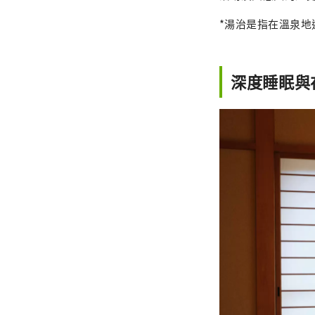
*湯治是指在溫泉
深度睡眠與