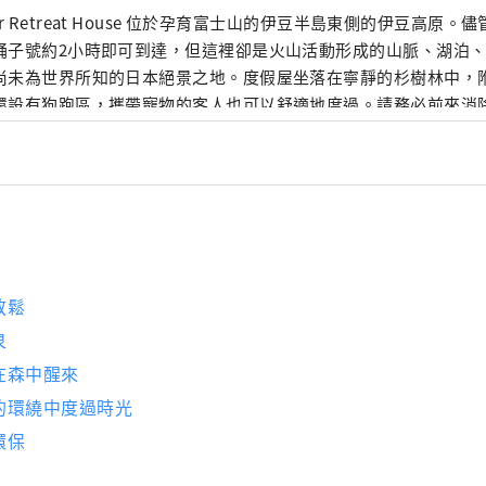
ar Retreat House 位於孕育富士山的伊豆半島東側的伊豆高原
踊子號約2小時即可到達，但這裡卻是火山活動形成的山脈、湖泊
尚未為世界所知的日本絕景之地。度假屋坐落在寧靜的杉樹林中，
還設有狗跑區，攜帶寵物的客人也可以舒適地度過。請務必前來消
靈的寧靜時光。
放鬆
泉
在森中醒來
的環繞中度過時光
環保