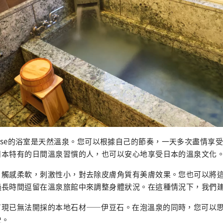
eat House的浴室是天然溫泉。您可以根據自己的節奏，一天多次盡情
日本特有的日間溫泉習慣的人，也可以安心地享受日本的溫泉文化
，觸感柔軟，刺激性小，對去除皮膚角質有美膚效果。您也可以將
過長時間逗留在溫泉旅館中來調整身體狀況。在這種情況下，我們
了現已無法開採的本地石材——伊豆石。在泡溫泉的同時，您可以
史。