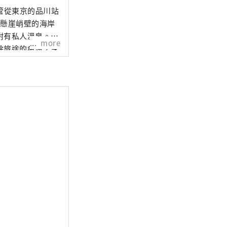
。儘管從東京的品川站
、懸崖峭壁的海岸
附有私人溫泉。此
more
除旅途的疲憊，享