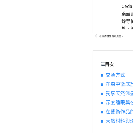
Ced
乘坐
線等
外，
受心
本服務包含贊助廣告。
目次
交通方式
在森中徹底
獨享天然溫
深度睡眠與
在藝術作品
天然材料與