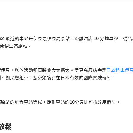
at House 最近的車站是伊豆急伊豆高原站，距離酒店 10 分鐘車程
豆急伊豆高原站。
覽伊豆，您的活動範圍將會大大擴大。伊豆高原站旁是
日本租車伊
利。如果您租車，您必須擁有在日本有效的國際駕駛執照。
原站的計程車站等候。距離車站約10分鐘即可抵達度假屋。
放鬆