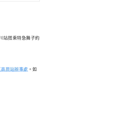
。從品川站搭乘特急舞子約
豆高原站辦事處
。如