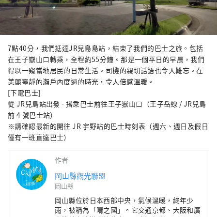
7點40分，我們抵達JR兒島島站，結束了我們的巴士之旅。包括
在王子嶽山口轉乘，全程約55分鐘。那是一個平日的早晨，我們
得以一窺當地居民的日常生活。司機的親切話語也令人難忘。在
美麗寧靜的瀨戶內度過的時光，令人倍感溫暖。
[下電巴士]
從 JR兒島站出發 - 搭乘巴士前往王子嶽山口（王子岳線 / JR兒島
前 4 號巴士站）
※請確認最新的開往 JR 宇野站的巴士時刻表（週六、週日及假日
僅有一班直達巴士）
作者
岡山縣觀光聯盟
岡山縣
岡山縣位於日本西部中央，氣候溫暖​​，終年少
雨，被稱為「晴之國」。它交通京都、大阪和廣