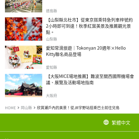
德島縣
【山梨縣北杜市】從東京搭乘特急列車梓號約
2小時即可到達！秋季紅葉美景及推薦觀光景
點。
山梨縣
愛知常滑旅遊｜Tokonyan 20週年×Hello
Kitty聯名商品登場
愛知縣
【大阪MICE場地推薦】難波至關西國際機場會
議、展覽及活動場地指南
大阪府
HOME
岡山縣
欣賞瀨戶內的美景！從JR宇野站搭乘巴士前往兒島
繁體中文
language