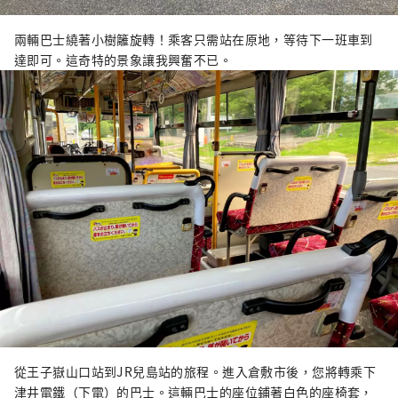
兩輛巴士繞著小樹籬旋轉！乘客只需站在原地，等待下一班車到
達即可。這奇特的景象讓我興奮不已。
從王子嶽山口站到JR兒島站的旅程。進入倉敷市後，您將轉乘下
津井電鐵（下電）的巴士。這輛巴士的座位鋪著白色的座椅套，