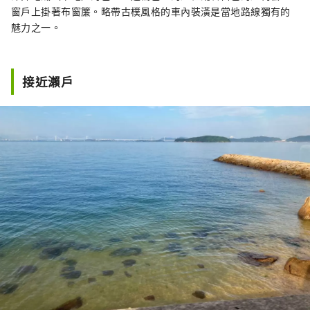
窗戶上掛著布窗簾。略帶古樸風格的車內裝潢是當地路線獨有的
魅力之一。
接近瀨戶