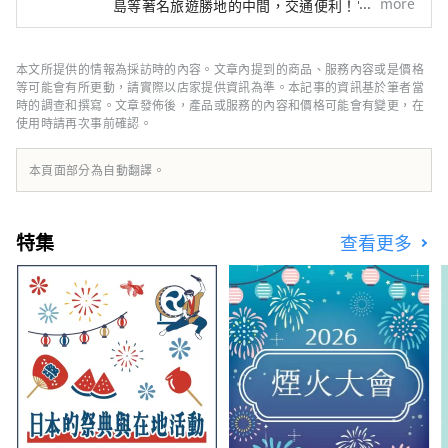
more
島等著名旅遊勝地的中間，交通便利！它也是經
由瀨戶通往四國的門戶。 岡山縣也被稱為“水
果岡山”，在瀨戶內溫暖的氣候下，陽光照射的
水果，無論甜度、香氣還是風味，都是最高品質
本文所提供的情報為採訪時的內容。文章內提到的商品、服務內容或是價格
的。 您可以品嚐白桃、麝香葡萄、先鋒葡萄等
等可能會有所更動，請實際以店家提供資訊為準。本記事的資訊基於筆者當
當季水果！ 岡山還擁有世界級的旅遊景點，包
時的調查和撰寫。文章發佈後，產品或服務的內容和價格可能會有變更，在
使用時請再次事前確認。
括岡山城、日本三大名園之一的岡山後樂園以及
擁有歷史、文化和藝術的倉敷美觀地區！
本頁面部分為自動翻譯。
特集
查看更多