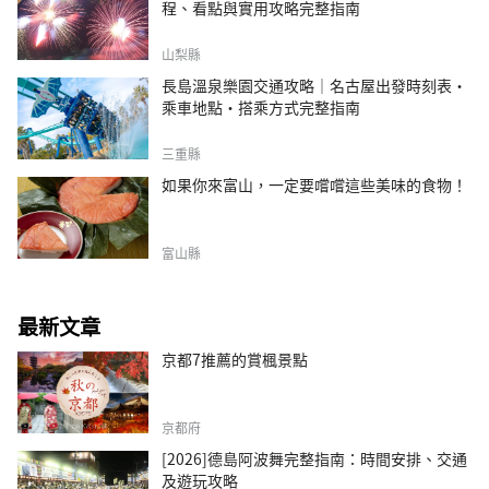
程、看點與實用攻略完整指南
山梨縣
長島溫泉樂園交通攻略｜名古屋出發時刻表・
乘車地點・搭乘方式完整指南
三重縣
如果你來富山，一定要嚐嚐這些美味的食物！
富山縣
最新文章
京都7推薦的賞楓景點
京都府
[2026]德島阿波舞完整指南：時間安排、交通
及遊玩攻略