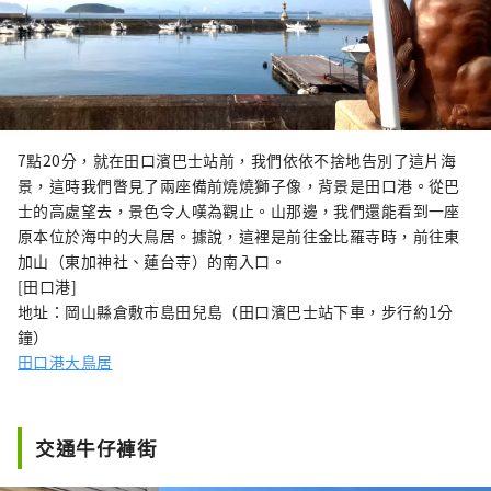
7點20分，就在田口濱巴士站前，我們依依不捨地告別了這片海
景，這時我們瞥見了兩座備前燒燒獅子像，背景是田口港。從巴
士的高處望去，景色令人嘆為觀止。山那邊，我們還能看到一座
原本位於海中的大鳥居。據說，這裡是前往金比羅寺時，前往東
加山（東加神社、蓮台寺）的南入口。
[田口港]
地址：岡山縣倉敷市島田兒島（田口濱巴士站下車，步行約1分
鐘）
田口港大鳥居
交通牛仔褲街