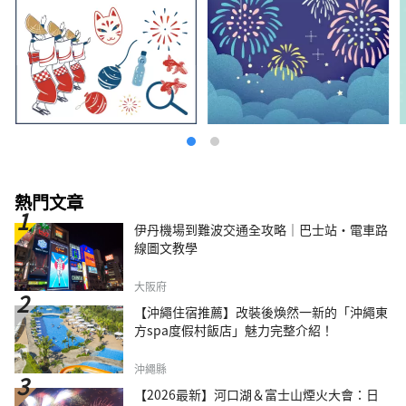
熱門文章
伊丹機場到難波交通全攻略｜巴士站・電車路
線圖文教學
大阪府
【沖繩住宿推薦】改裝後煥然一新的「沖繩東
方spa度假村飯店」魅力完整介紹！
沖繩縣
【2026最新】河口湖＆富士山煙火大會：日