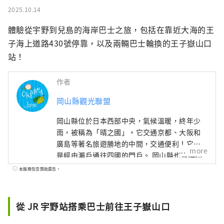
2025.10.14
體驗從宇野到兒島的海岸巴士之旅，包括在靠近大海的王
子海上道路430號停靠，以及兩輛巴士輪換的王子嶽山口
站！
作者
岡山縣觀光聯盟
岡山縣位於日本西部中央，氣候溫暖​​，終年少
雨，被稱為「晴之國」。它交通京都、大阪和
廣島等著名旅遊勝地的中間，交通便利！它也
more
是經由瀨戶通往四國的門戶。 岡山縣也被稱為
“水果岡山”，在瀨戶內溫暖的氣候下，陽光
本服務包含贊助廣告。
照射的水果，無論甜度、香氣還是風味，都是
最高品質的。 您可以品嚐白桃、麝香葡萄、先
鋒葡萄等當季水果！ 岡山還擁有世界級的旅遊
從 JR 宇野站搭乘巴士前往王子嶽山口
景點，包括岡山城、日本三大名園之一的岡山