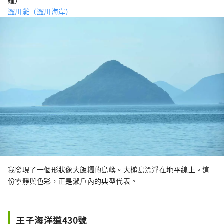
澀川灘（澀川海岸）
我發現了一個形狀像大飯糰的島嶼。大槌島漂浮在地平線上。這
份寧靜與色彩，正是瀨戶內的典型代表。
王子海洋道430號