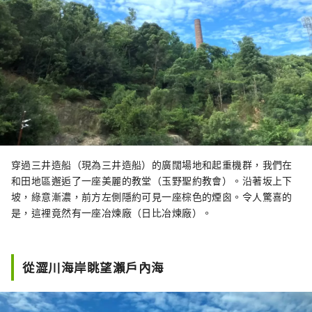
穿過三井造船（現為三井造船）的廣闊場地和起重機群，我們在
和田地區邂逅了一座美麗的教堂（玉野聖約教會）。沿著坂上下
坡，綠意漸濃，前方左側隱約可見一座棕色的煙囪。令人驚喜的
是，這裡竟然有一座冶煉廠（日比冶煉廠）。
從澀川海岸眺望瀨戶內海