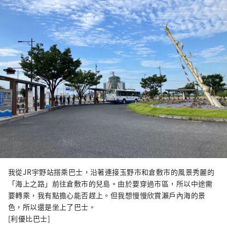
後樂園以及擁有歷史、文化和藝術的倉敷美觀
地區！
我從JR宇野站搭乘巴士，沿著連接玉野市和倉敷市的風景秀麗的
「海上之路」前往倉敷市的兒島。由於要穿過市區，所以中途需
要轉乘，我有點擔心能否趕上。但我想慢慢欣賞瀨戶內海的景
色，所以還是坐上了巴士。
[利優比巴士]