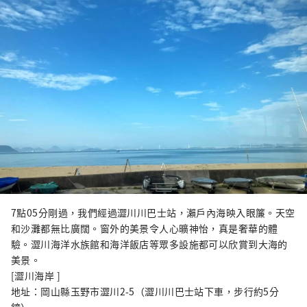
7點05分剛過，我們經過澀川川巴士站，瀨戶內海映入眼簾。天空
和沙灘都無比廣闊。窗外的美景令人心曠神怡，真是奢華的體
驗。澀川海洋水族館和海洋飯店等眾多設施都可以欣賞到大海的
美景。
[澀川海岸 ]
地址：岡山縣玉野市澀川2-5（澀川川巴士站下車，步行約5分
鐘）