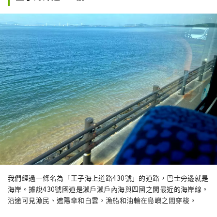
我們經過一條名為「王子海上道路430號」的道路，巴士旁邊就是
海岸。據說430號國道是瀨戶瀨戶內海與四國之間最近的海岸線。
沿途可見漁民、遮陽傘和白雲。漁船和油輪在島嶼之間穿梭。