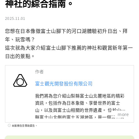
神社的綜合指南。
2025.11.01
您想在日本像徵富士山腳下的河口湖體驗初升日出、拜
年、玩雪嗎？

這次就為大家介紹富士山腳下推薦的神社和觀賞新年第一
日出的景點。
作者
富士觀光開發股份有限公司
我們將為您介紹山梨縣富士山北麓地區的精彩
資訊，包括作為日本象徵、享譽世界的富士
山，以及與富士山相關的世界遺產。 位於山梨
more
縣富士山北側的富士五湖地區，是一個自然資
源豐富的區域，由本栖湖、精進湖、西湖、河
本服務包含贊助廣告。
口湖以及山中湖五座湖泊所組成。 聯合國教科
文組織世界文化遺產「富士山－信仰的對象與