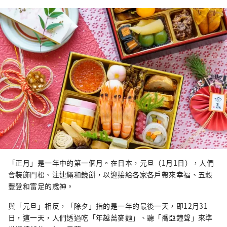
「正月」是一年中的第一個月。在日本，元旦（1月1日），人們
會裝飾門松、注連繩和鏡餅，以迎接給各家各戶帶來幸福、五穀
豐登和富足的歲神。
與「元旦」相反，「除夕」指的是一年的最後一天，即12月31
日，這一天，人們透過吃「年越蕎麥麵」、聽「喬亞鐘聲」來準