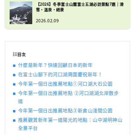
【2026】冬季富士山麓富士五湖必訪景點7選｜滑
藝術的泉源」，包含了許多文化資產，例如北
雪・溫泉・絕景
口本宮富士淺間神社、河口淺間神社、富士御
室淺間神社，以及天然紀念物忍野八海等，部
2026.02.09
分資產也延伸至靜岡縣地區。 作為熱門觀光地
的富士山麓，一年四季皆擁有不同魅力。春季
可於新倉山淺間公園欣賞富士山、櫻花及忠靈
塔交織而成的絕美景色；夏季可於大石公園享
目次
受河口湖香草節；秋季可在河口湖紅葉迴廊欣
賞富士山與楓葉美景；冬季則可在 Fujiten
什麼是新年？快速回顧日本的新年
Snow Resort 一邊欣賞壯麗富士山，一邊享受
在富士山腳下的河口湖周圍慶祝新年！
滑雪與單板滑雪樂趣。 近年來，在富士山壯闊
自然環境中進行健行、自行車與露營等戶外活
今年第一個日出推薦地點①河口湖大石公園
動的人數也逐漸增加。 本公司以富士山北麓河
今年第一個日出推薦地點 ②河口湖湖北岸散步
口湖地區為據點，經營多項設施，包括利用富
道
士山自然環境打造的主題樂園「Fuji Subaru
今年第一個日出推薦地點③新倉山淺間公園
Land」、使用富士山天然水釀造並享譽國際的
精釀啤酒「Fujizakura Heights Beer」、取自
推薦觀賞新年第一道陽光的地點：山中湖明神山
富士山麓地下1,000公尺天然溫泉的「Fuji
全景平台
Chobo no Yu Yurari Onsen」，以及可享受冬