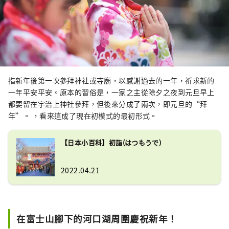
指新年後第一次參拜神社或寺廟，以感謝過去的一年，祈求新的
一年平安平安。原本的習俗是，一家之主從除夕之夜到元旦早上
都要留在宇治上神社參拜，但後來分成了兩次，即元旦的“拜
年”。 ，看來這成了現在初模式的最初形式。
【日本小百科】初詣(はつもうで)
2022.04.21
在富士山腳下的河口湖周圍慶祝新年！