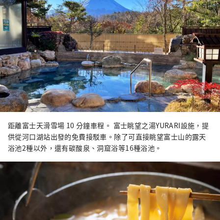
距離富士天滑雪場 10 分鐘車程。 富士眺望之湯YURARI設施，提
供從河口湖站出發的免費接駁車。除了可直接眺望富士山的露天
浴池2種以外，還有碳酸泉、洞窟浴等16種浴池。