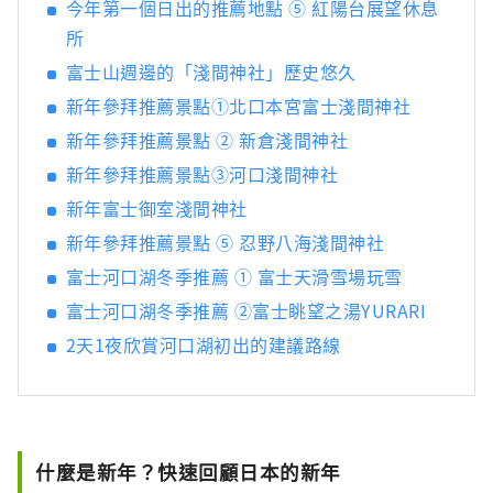
今年第一個日出的推薦地點 ⑤ 紅陽台展望休息
季活動的「Fujiten Snow Resort」。 今後，我
所
們也將持續從富士山北麓河口湖地區，向世界
傳遞四季變化中的富士山之美。
富士山週邊的「淺間神社」歷史悠久
新年參拜推薦景點①北口本宮富士淺間神社
新年參拜推薦景點 ② 新倉淺間神社
新年參拜推薦景點③河口淺間神社
新年富士御室淺間神社
新年參拜推薦景點 ⑤ 忍野八海淺間神社
富士河口湖冬季推薦 ① 富士天滑雪場玩雪
富士河口湖冬季推薦 ②富士眺望之湯YURARI
2天1夜欣賞河口湖初出的建議路線
什麼是新年？快速回顧日本的新年