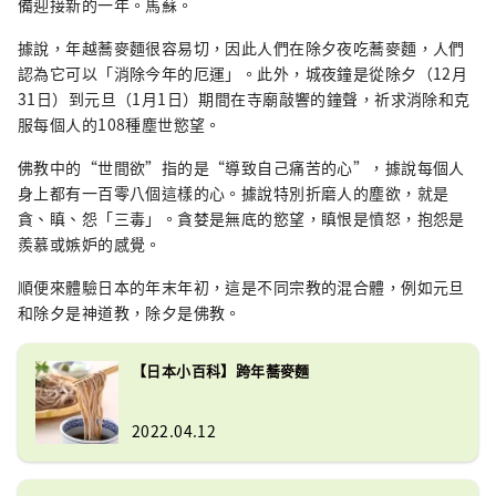
備迎接新的一年。馬蘇。
據說，年越蕎麥麵很容易切，因此人們在除夕夜吃蕎麥麵，人們
認為它可以「消除今年的厄運」。此外，城夜鐘是從除夕（12月
31日）到元旦（1月1日）期間在寺廟敲響的鐘聲，祈求消除和克
服每個人的108種塵世慾望。
佛教中的“世間欲”指的是“導致自己痛苦的心”，據說每個人
身上都有一百零八個這樣的心。據說特別折磨人的塵欲，就是
貪、瞋、怨「三毒」。貪婪是無底的慾望，瞋恨是憤怒，抱怨是
羨慕或嫉妒的感覺。
順便來體驗日本的年末年初，這是不同宗教的混合體，例如元旦
和除夕是神道教，除夕是佛教。
【日本小百科】跨年蕎麥麵
2022.04.12