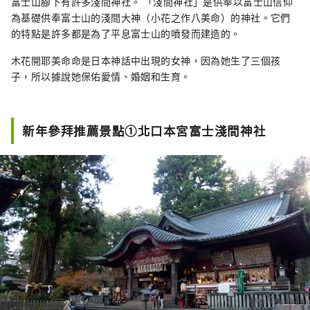
富士山腳下有許多淺間神社。 「淺間神社」是供奉以富士山信仰
為基礎供奉富士山的淺間大神（小花之作八美命）的神社。它們
的特點是許多都是為了平息富士山的噴發而建造的。
木花開耶美命命是日本神話中出現的女神，因為她生了三個孩
子，所以據說她保佑愛情、婚姻和生育。
新年參拜推薦景點①北口本宮富士淺間神社