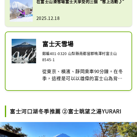
在富士山滑雪場富士天享受的三個“雪上活動♪”
2025.12.18
富士天雪場
郵編401-0320 山梨縣南都留郡鳴澤村富士山
8545-1
從東京、橫濱、靜岡乘車90分鐘。在冬
季，這裡是可以以雄偉的富士山為背景
享受滑雪和單板滑雪樂趣的正式滑雪
場。從初學者到高級滑雪者都可以享受
的7個路線，還有項目豐富的“雪地公
園”。雪橇和雪橇專用的“Chibikko Ai 
富士河口湖冬季推薦 ②富士眺望之湯YURARI
Land”推薦給有小學生以下兒童的家
庭。 5-11月的綠色季節，山地自行車、
夏季坡道、山地車等活動，還有坡道燒
烤，是一個充滿樂趣的高原度假勝地。