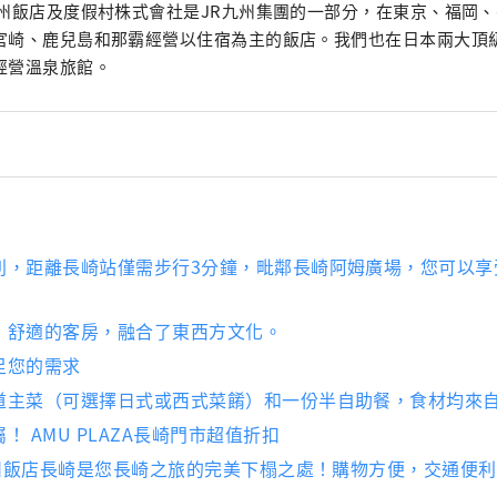
九州飯店及度假村株式會社是JR九州集團的一部分，在東京、福岡
宮崎、鹿兒島和那霸經營以住宿為主的飯店。我們也在日本兩大頂
經營溫泉旅館。
利，距離長崎站僅需步行3分鐘，毗鄰長崎阿姆廣場，您可以享
、舒適的客房，融合了東西方文化。
足您的需求
道主菜（可選擇日式或西式菜餚）和一份半自助餐，食材均來
！ AMU PLAZA長崎門市超值折扣
R九州飯店長崎是您長崎之旅的完美下榻之處！購物方便，交通便