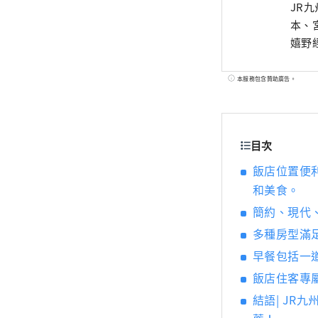
JR
本、
嬉野
本服務包含贊助廣告。
目次
飯店位置便
和美食。
簡約、現代
多種房型滿
早餐包括一
飯店住客專屬
結語| J