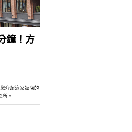
3分鐘！方
為您介紹這家飯店的
之所。