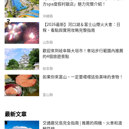
方spa度假村飯店」魅力完整介紹！
沖繩縣
【2026最新】河口湖＆富士山煙火大會：日
程、看點與實用攻略完整指南
山梨縣
歡迎來到岐阜縣大垣市！車站步行範圍內推薦
的4個旅遊景點
岐阜縣
如果你來富山，一定要嚐嚐這些美味的食物！
富山縣
最新文章
交通鹿兒島完全指南 | 推薦的飛機、火車和渡
輪路線