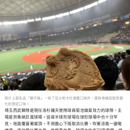
照片上是名品「獅子燒」。除了豆沙和卡仕達醬口味外，還有根據搭配而變
化的限定口味。
埼玉西武獅隊是現任洛杉磯天使隊球員菊池雄星效力的球隊，主
場是貝魯納巨蛋球場。這座半球形球場在球形球場中也十分罕
見，地面覆蓋著屋頂。不用擔心下雨取消比賽，吹著涼風一邊喝