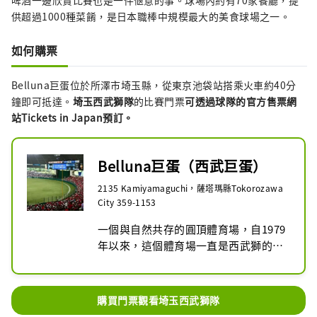
啤酒一邊欣賞比賽也是一件愜意的事。球場內約有70家餐廳，提
供超過1000種菜餚，是日本職棒中規模最大的美食球場之一。
如何購票
Belluna巨蛋位於所澤市埼玉縣，從東京池袋站搭乘火車約40分
鐘即可抵達。
埼玉西武獅隊
的比賽門票
可透過球隊的官方售票網
站Tickets in Japan預訂。
Belluna巨蛋（西武巨蛋）
2135 Kamiyamaguchi，薩塔瑪縣Tokorozawa
City 359-1153
一個與自然共存的圓頂體育場，自1979
年以來，這個體育場一直是西武獅的主
場，不斷上演精彩刺激的比賽。自1999
年以來，它成為了巨蛋體育場，並於
2021年3月完成了重大翻新。在粉絲
購買門票觀看埼玉西武獅隊
中，它是一個充滿各種有趣事物的球