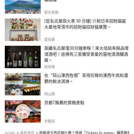
鹿兒島縣
[從名古屋搭火車 30 分鐘] 介紹日本招財貓最
大產地常滑市的招財貓招財貓展覽。
愛知縣
距離名古屋僅30分鐘車程！來大垣岐阜縣品嚐
清酒吧！這裡有三家備受喜愛的當地清酒釀酒
廠。
岐阜縣
在“蒜山澤西牧場”享用珍稀的澤西牛肉和濃
鬱的軟冰淇淋。
岡山縣
京都7推薦的賞楓景點
京都府
HOME
最新資訊
想看埼玉西武獅比賽？透過「Tickets in Japan」購票教