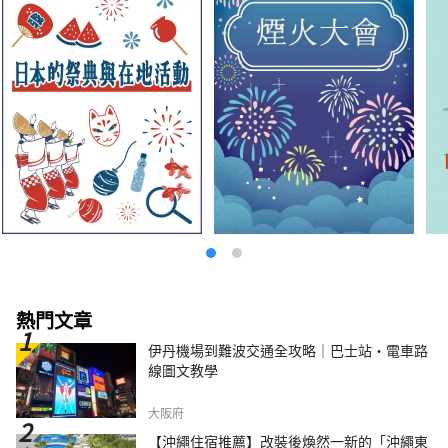
熱門文章
伊丹機場到難波交通全攻略｜巴士站・電車路
線圖文教學
大阪府
【沖繩住宿推薦】改裝後煥然一新的「沖繩東