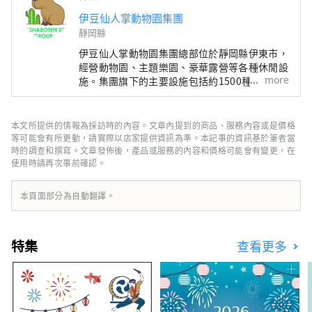
伊豆仙人掌動物園集團
靜岡縣
伊豆仙人掌動物園集團總部位於靜岡縣伊東市，
經營動物園、主題樂園、豪華露營等各種休閒設
more
施。集團旗下的主要設施包括約1500種仙人掌
與約140種動物共存的伊豆仙人掌動物園、豐富
多彩的伊豆Granpal公園以及夜間燈光秀絢麗的
伊豆高原Granpal燈飾節。此外，集團還經營展
本文所提供的情報為採訪時的內容。文章內提到的商品、服務內容或是價格
示蒂芙尼燈具的「紐約燈具博物館與花園」以及
等可能會有所更動，請實際以店家提供資訊為準。本記事的資訊基於筆者當
銷售伊豆獨有紀念品的「伊豆高原旅行站
時的調查和撰寫。文章發佈後，產品或服務的內容和價格可能會有變更，在
使用時請再次事前確認。
Granpal港」。此外，集團還在東京、橫濱、名
古屋、靜岡、群馬等地開設了室內寵物動物園
“AniTouch”，讓遊客可以近距離接觸動物。
本頁面部分為自動翻譯。
集團透過這些設施，持續為遊客提供豐富多彩的
體驗和療癒。
特集
查看更多