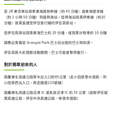
的招牌項目——全長110米、閃耀七彩的
彩虹滑道【這裡有許多遊樂設施，讓您
從 JR 東京車站搭乘東海道新幹線（約 45 分鐘）或東海道本線
體驗色彩繽紛、奇幻的世界。

（約 1 小時 50 分鐘）到達熱海站。從熱海站搭乘伊東線（約20
分鐘）搭乘直通至伊豆急行線的伊豆高原站。
請盡情享受目之所及、燈火輝煌的世
界。
從伊豆高原站搭乘東海巴士約 20 分鐘，或搭乘計程車約 10 分鐘
請務必查看從 Granpal Park 巴士站出發的巴士時刻表。
伊豆高原大彩燈節活動期間，巴士可能會暫停運行。
對於開車前來的人
距離東名高速公路厚木出入口約85公里（走小田原厚木道路，到
小田原西出入口，再走國道135號線）
距離東名高速公路沼津 IC 或長泉沼津 IC 約 55 公里（途經伊豆縱
貫高速公路、伊豆中央高速公路、修善寺道路）