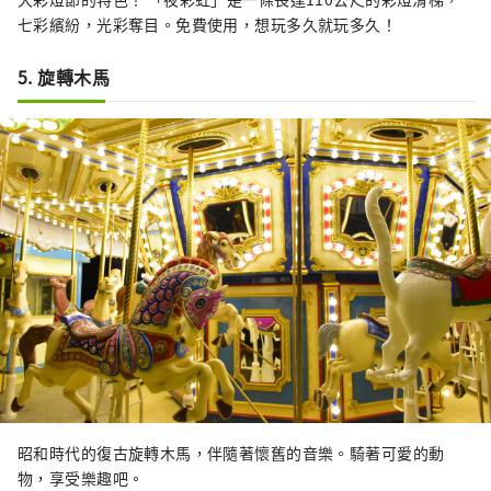
七彩繽紛，光彩奪目。免費使用，想玩多久就玩多久！
5. 旋轉木馬
昭和時代的復古旋轉木馬，伴隨著懷舊的音樂。騎著可愛的動
物，享受樂趣吧。