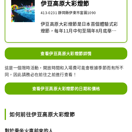
伊豆高原大彩燈節
413-0231 靜岡縣伊東市富圖1090
伊豆高原大彩燈節是日本首個體驗式彩
燈節，每年11月中旬至隔年8月底舉
行。

每隔10分鐘，將上演3場演出，包括彩
查看伊豆高原大彩燈節詳情
燈隨著音樂翩翩起舞的【光與聲】、在
夢幻世界中欣賞極光舞動的【全彩激光
這是一個限時活動，開放時間和入場費可能會根據季節而有所不
秀】，以及60米寬的LED屏幕與音響相
同，因此請務必在前往之前進行查看！
結合的【大視野秀】！您可以盡情享受
音樂與燈光的碰撞。

查看伊豆高原大彩燈節的日期和價格
此外，還有豐富的遊樂設施！您可以駕
駛卡丁車在彩燈閃爍的恐龍棲息區域馳
騁的【恐龍時代卡丁車】、在400米往
如何前往伊豆高原大彩燈節
返的“閃耀軌道”上滑行於彩燈間的
【高空滑索～流星～】，以及大彩燈節
對於乘坐火車前來的人