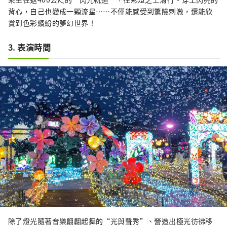
背心，自己也變成一顆流星……不僅能感受到驚險刺激，還能欣
賞到色彩繽紛的夢幻世界！
3. 表演時間
除了燈光隨著音樂翩翩起舞的“光與聲秀”、營造出極光彷彿移