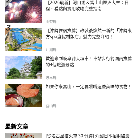
【2026最新】河口湖＆富士山煙火大會：日
程、看點與實用攻略完整指南
山梨縣
【沖繩住宿推薦】改裝後煥然一新的「沖繩東
方spa度假村飯店」魅力完整介紹！
沖繩縣
歡迎來到岐阜縣大垣市！車站步行範圍內推薦
的4個旅遊景點
岐阜縣
如果你來富山，一定要嚐嚐這些美味的食物！
富山縣
最新文章
[從名古屋搭火車 30 分鐘] 介紹日本招財貓最