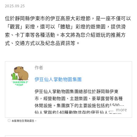
2025.09.25
位於靜岡縣伊東市的伊豆高原大彩燈節，是一座不僅可以
「觀賞」彩燈，還可以「體驗」彩燈的遊樂園，提供滑
索、卡丁車等各種活動。本文將為您介紹遊玩的推薦方
式、交通方式以及紀念品資訊等。
作者
伊豆仙人掌動物園集團
伊豆仙人掌動物園集團總部位於靜岡縣伊東
市，經營動物園、主題樂園、豪華露營等各種
休閒設施。集團旗下的主要設施包括約1500種
more
仙人掌與約140種動物共存的伊豆仙人掌動物
園、豐富多彩的伊豆Granpal公園以及夜間燈光
本服務包含贊助廣告。
秀絢麗的伊豆高原Granpal燈飾節。此外，集團
還經營展示蒂芙尼燈具的「紐約燈具博物館與