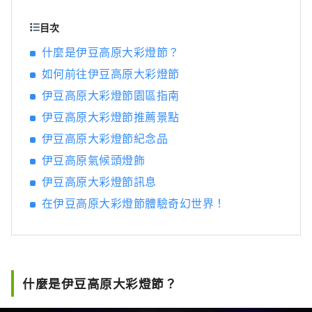
花園」以及銷售伊豆獨有紀念品的「伊豆高原
旅行站Granpal港」。此外，集團還在東京、橫
目次
濱、名古屋、靜岡、群馬等地開設了室內寵物
什麼是伊豆高原大彩燈節？
動物園“AniTouch”，讓遊客可以近距離接觸
如何前往伊豆高原大彩燈節
動物。集團透過這些設施，持續為遊客提供豐
富多彩的體驗和療癒。
伊豆高原大彩燈節園區指南
伊豆高原大彩燈節推薦景點
伊豆高原大彩燈節紀念品
伊豆高原氣候頭燈飾
伊豆高原大彩燈節訊息
在伊豆高原大彩燈節體驗奇幻世界！
什麼是伊豆高原大彩燈節？