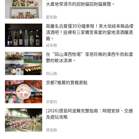
大產地常滑市的招財貓招財貓展覽。
愛知縣
距離名古屋僅30分鐘車程！來大垣岐阜縣品嚐
清酒吧！這裡有三家備受喜愛的當地清酒釀酒
廠。
岐阜縣
在“蒜山澤西牧場”享用珍稀的澤西牛肉和濃
鬱的軟冰淇淋。
岡山縣
京都7推薦的賞楓景點
京都府
[2026]德島阿波舞完整指南：時間安排、交通
及遊玩攻略
德島縣