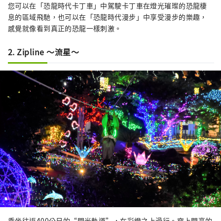
您可以在「恐龍時代卡丁車」中駕駛卡丁車在燈光璀璨的恐龍棲
息的區域飛馳，也可以在「恐龍時代漫步」中享受漫步的樂趣，
感覺就像看到真正的恐龍一樣刺激。
2. Zipline ～流星～
乘坐往返400公尺的“閃光軌道”，在彩燈之上滑行。穿上閃亮的