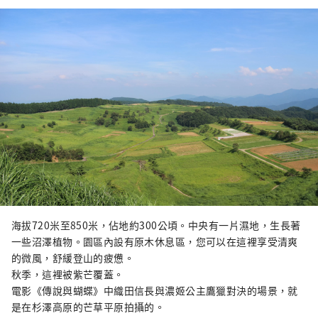
色彩和芬芳」。

別館的後方有織部燈籠，據說是由古田
織部設計的，也稱為基督教燈籠。

獨棟建築內裝飾有小林泉、池田國道、
池田草庵、繪馬天子、谷哲臣等藝術家
創作的隔扇畫和中國詩詞，建築宏偉，
堪稱鄉村文化博物館。

富農的住宅坐落在溪流旁的山丘上，周
圍環繞著高高的石垣，這是但馬的典型
鄉村風景。但馬地區第一座建在富農家
中的博物館，名為「養父町民族博物
館」。 （2004年改名為養父市奧修亞
紀念館。）

被兵庫縣選為「兵庫縣文化遺址100
海拔720米至850米，佔地約300公頃。中央有一片濕地，生長著
選」之一。
一些沼澤植物。園區內設有原木休息區，您可以在這裡享受清爽
的微風，舒緩登山的疲憊。
秋季，這裡被紫芒覆蓋。
電影《傳說與蝴蝶》中織田信長與濃姬公主鷹獵對決的場景，就
是在杉澤高原的芒草平原拍攝的。