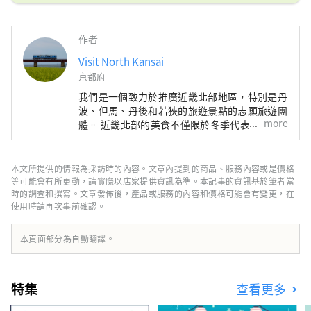
作者
Visit North Kansai
京都府
我們是一個致力於推廣近畿北部地區，特別是丹
波、但馬、丹後和若狹的旅遊景點的志願旅遊團
more
體。 近畿北部的美食不僅限於冬季代表性海鮮
——螃蟹，還包括牡蠣、鰤魚、河豚，以及夏季
的美味，如海蛤、岩蠔、白魷魚。山區特產有丹
巴栗子、丹巴黑豆，夏季水果則有沙丘瓜，因
本文所提供的情報為採訪時的內容。文章內提到的商品、服務內容或是價格
此，這裡一年四季都能品嚐到美食。 如果我能
等可能會有所更動，請實際以店家提供資訊為準。本記事的資訊基於筆者當
夠分享一些訊息，讓人們可以多次遊覽廣闊的近
時的調查和撰寫。文章發佈後，產品或服務的內容和價格可能會有變更，在
使用時請再次事前確認。
畿北部地區，並享受火車旅行的樂趣，我將感到
非常高興。
本頁面部分為自動翻譯。
特集
查看更多