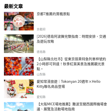
最新文章
京都7推薦的賞楓景點
京都府
[2026]德島阿波舞完整指南：時間安排、交通
及遊玩攻略
德島縣
【山梨縣北杜市】從東京搭乘特急列車梓號約
2小時即可到達！秋季紅葉美景及推薦觀光景
點。
山梨縣
愛知常滑旅遊｜Tokonyan 20週年×Hello
Kitty聯名商品登場
愛知縣
【大阪MICE場地推薦】難波至關西國際機場會
議、展覽及活動場地指南