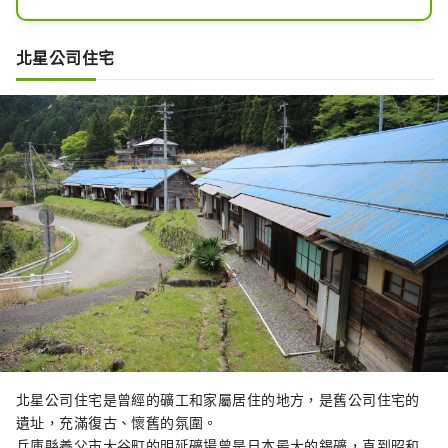
1907年，發現了錫礦脈，作為「日本第
一錫礦」而繁榮起來。

錫產量居日本第一，佔全國產量的
北星公司住宅
90%。

隧道的一部分現已作為勘探隧道向公眾
開放，您可以看到裸露的岩石表面、地
面、手提鑽、採礦車輛等。 （需預約）

每週日也舉辦週日礦山隧道之旅，無需
預約即可參觀礦場。

還可以體驗搭乘過去運載礦石和人的1
日元電車。
北星公司住宅是曾經的礦工和家屬居住的地方，是舊公司住宅的
遺址，充滿復古、懷舊的氛圍。
兵庫縣養父市大谷町的明延礦場曾是日本最大的錫礦，直到昭和