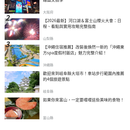
大阪府
【2026最新】河口湖＆富士山煙火大會：日
程、看點與實用攻略完整指南
山梨縣
【沖繩住宿推薦】改裝後煥然一新的「沖繩東
方spa度假村飯店」魅力完整介紹！
沖繩縣
歡迎來到岐阜縣大垣市！車站步行範圍內推薦
的4個旅遊景點
岐阜縣
如果你來富山，一定要嚐嚐這些美味的食物！
富山縣