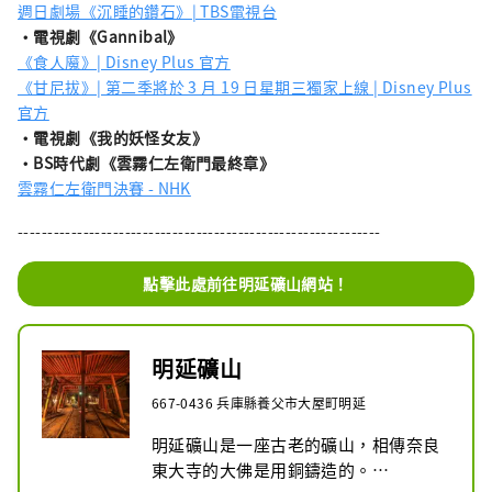
週日劇場《沉睡的鑽石》| TBS電視台
・電視劇《Gannibal》
《食人魔》| Disney Plus 官方
《甘尼拔》| 第二季將於 3 月 19 日星期三獨家上線 | Disney Plus
官方
・電視劇《我的妖怪女友》
・BS
時代劇
《雲霧仁左衛門最終章》
雲霧仁左衛門決賽 - NHK
-------------------------------------------------------------
點擊此處前往明延礦山網站！
明延礦山
667-0436 兵庫縣養父市大屋町明延
明延礦山是一座古老的礦山，相傳奈良
東大寺的大佛是用銅鑄造的。
