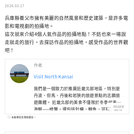
2026.03.17
兵庫縣養父市擁有美麗的自然風景和歷史建築，是許多電
影和電視劇的拍攝地。

這次就來介紹4個人氣作品的拍攝地點！不妨也來一場說
走就走的旅行，去探訪作品的拍攝地，感受作品的世界觀
吧！
作者
Visit North Kansai
我們是一個致力於推廣近畿北部地區，特別是
丹波、但馬、丹後和若狹的旅遊景點的志願旅
遊團體。 近畿北部的美食不僅限於冬季代表性
more
海鮮——螃蟹，還包括牡蠣、鰤魚、河豚，以及
夏季的美味，如海蛤、岩蠔、白魷魚。山區特
本服務包含贊助廣告。
產有丹巴栗子、丹巴黑豆，夏季水果則有沙丘
瓜，因此，這裡一年四季都能品嚐到美食。 如