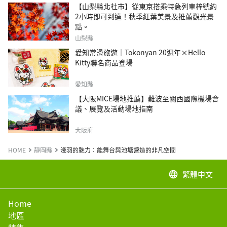
【山梨縣北杜市】從東京搭乘特急列車梓號約
2小時即可到達！秋季紅葉美景及推薦觀光景
點。
山梨縣
愛知常滑旅遊｜Tokonyan 20週年×Hello
Kitty聯名商品登場
愛知縣
【大阪MICE場地推薦】難波至關西國際機場會
議、展覽及活動場地指南
大阪府
HOME
靜岡縣
淺羽的魅力：能舞台與池塘營造的非凡空間
繁體中文
language
Home
地區