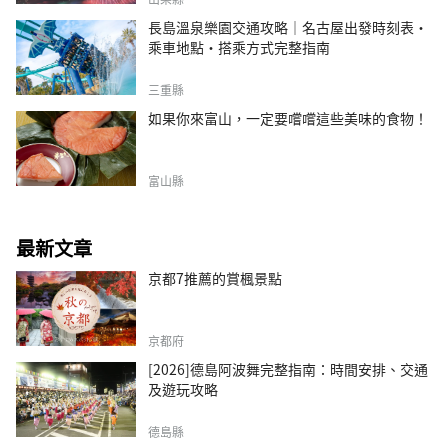
長島溫泉樂園交通攻略｜名古屋出發時刻表・
乘車地點・搭乘方式完整指南
三重縣
如果你來富山，一定要嚐嚐這些美味的食物！
富山縣
最新文章
京都7推薦的賞楓景點
京都府
[2026]德島阿波舞完整指南：時間安排、交通
及遊玩攻略
德島縣