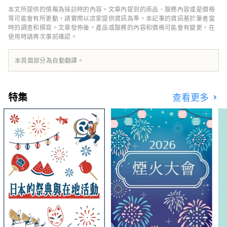
旅遊景點。交通便利，從東京搭火車約兩小時交
史遺跡，包括鎌倉幕府第二代將軍鎌倉
本文所提供的情報為採訪時的內容。文章內提到的商品、服務內容或是價格
通，是一日遊或週末度假的理想之地。 [關於封
等可能會有所更動，請實際以店家提供資訊為準。本記事的資訊基於筆者當
家的墳墓，以及他的母親北條政子為祈
面圖的說明] 封面圖片是伊豆市色彩攝影比賽的
時的調查和撰寫。文章發佈後，產品或服務的內容和價格可能會有變更，在
禱其靈魂安息而建造的指月殿。
使用時請再次事前確認。
得獎作品。 攝影者：大島宏樹 作品名稱：《輕
雪的色彩》 禁止未經授權使用和複製封面圖
片。 有關封面圖片的使用方法，請確認伊豆市
本頁面部分為自動翻譯。
旅遊資訊網站。
特集
查看更多