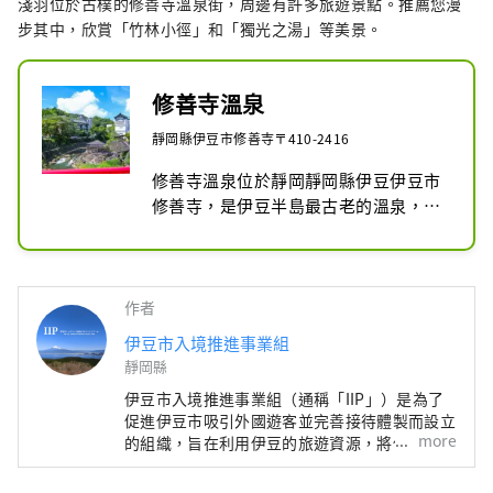
淺羽位於古樸的修善寺溫泉街，周邊有許多旅遊景點。推薦您漫
步其中，欣賞「竹林小徑」和「獨光之湯」等美景。
修善寺溫泉
靜岡縣伊豆市修善寺〒410-2416
修善寺溫泉位於靜岡靜岡縣伊豆伊豆市
修善寺，是伊豆半島最古老的溫泉，被
選為日本百選溫泉之一。修善寺川（俗
稱桂川）流經溫泉街的中心，河岸兩旁
排列著溫泉旅館和餐廳。河岸邊是溫泉
勝地的象徵－獨光之湯。附近有修善
作者
寺，該地區的名字由此而來，吸引了許
伊豆市入境推進事業組
多遊客前來參觀。寺院每年8月20日及
靜岡縣
21日都會舉辦秋季弘法大師節，屆時將
伊豆市入境推進事業組（通稱「IIP」）是為了
有美食攤位及煙火表演。寺內還有散步
促進伊豆市吸引外國遊客並完善接待體製而設立
道，「竹林小徑」是熱門景點。

more
的組織，旨在利用伊豆的旅遊資源，將伊豆打造
為具有魅力的國際旅遊城市。 伊豆市自然資源
溫泉街附近有許多與源氏家族相關的歷
豐富，農業發達，擁有溫泉、海灘、山岳等眾多