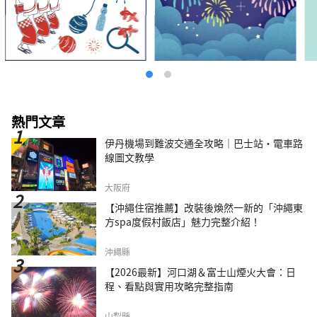
熱門文章
伊丹機場到難波交通全攻略｜巴士站・電車路
線圖文教學
大阪府
【沖繩住宿推薦】改裝後煥然一新的「沖繩東
方spa度假村飯店」魅力完整介紹！
沖繩縣
【2026最新】河口湖＆富士山煙火大會：日
程、看點與實用攻略完整指南
山梨縣