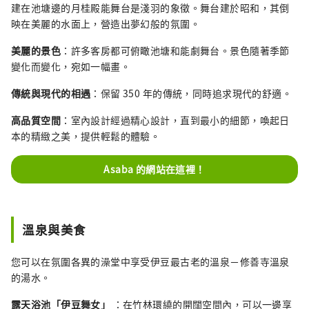
品名稱：《輕雪的色彩》 禁止未經授權使用和
建在池塘邊的月桂殿能舞台是淺羽的象徵。舞台建於昭和，其倒
複製封面圖片。 有關封面圖片的使用方法，請
映在美麗的水面上，營造出夢幻般的氛圍。
確認伊豆市旅遊資訊網站。
美麗的景色
：許多客房都可俯瞰池塘和能劇舞台。景色隨著季節
變化而變化，宛如一幅畫。
傳統與現代的相遇
：保留 350 年的傳統，同時追求現代的舒適。
高品質空間
：室內設計經過精心設計，直到最小的細節，喚起日
本的精緻之美，提供輕鬆的體驗。
Asaba 的網站在這裡！
溫泉與美食
您可以在氛圍各異的澡堂中享受伊豆最古老的溫泉－修善寺溫泉
的湯水。
露天浴池「伊豆舞女」
：在竹林環繞的開闊空間內，可以一邊享