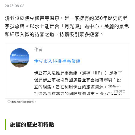
2025.08.08
淺羽位於伊豆修善寺溫泉，是一家擁有約350年歷史的老
字號旅館。以水上能舞台「月光殿」為中心，美麗的景色
和細緻入微的待客之道，持續吸引眾多遊客。
作者
伊豆市入境推進事業組
伊豆市入境推進事業組（通稱「IIP」）是為了
促進伊豆市吸引外國遊客並完善接待體製而設
立的組織，旨在利用伊豆的旅遊資源，將伊豆
more
打造為具有魅力的國際旅遊城市。 伊豆市自然
資源豐富，農業發達，擁有溫泉、海灘、山岳
本服務包含贊助廣告。
等眾多旅遊景點。交通便利，從東京搭火車約
兩小時交通，是一日遊或週末度假的理想之
地。 [關於封面圖的說明] 封面圖片是伊豆市色
旅館的歷史和特點
彩攝影比賽的得獎作品。 攝影者：大島宏樹 作