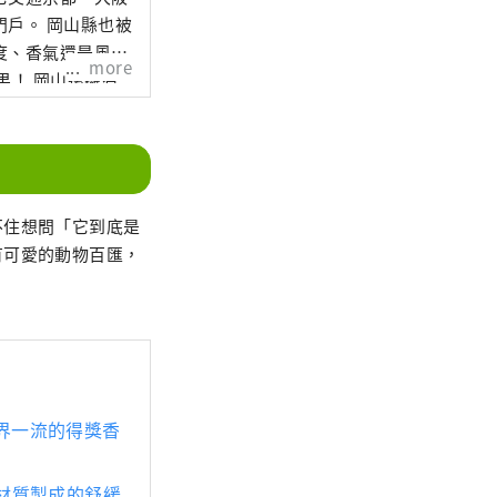
山縣也被
度、香氣還是風
more
還擁有
擁有歷史、文化和
不住想問「它到底是
有可愛的動物百匯，
。
）－世界一流的得獎香
榻榻米材質製成的舒緩