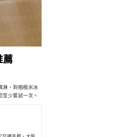
推薦
淇淋，到榻榻米冰
您至少嘗試一次。
它交通京都、大阪