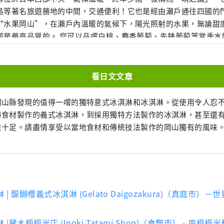
島等著名旅遊勝地的中間，交通便利！它也是經由瀨戶通往四國的門戶。 岡
“水果岡山”，在瀨戶內溫暖的氣候下，陽光照射的水果，無論甜
是最高品質的。 您可以品嚐白桃、麝香葡萄、先鋒葡萄等當季水果！ 岡山
級的旅遊景點，包括岡山城、日本三大名園之一的岡山後樂園以及
的倉敷美觀地區！
看日文文章
岡山縣發現的值得一嚐的獨特意式冰淇淋和冰淇淋。從使用令人忍
特食材製作的義式冰淇淋，到採用獨特方法製作的冰淇淋，甚至還
性十足。請盡情享受以當地食材和傳統技法製作的岡山獨有的風味
淋 | 醍醐櫻義式冰淇淋 (Gelato Daigozakura)（真庭市
淋 |豬木榻榻米店 (Inoki Tatami Shop)（倉敷市） - 用