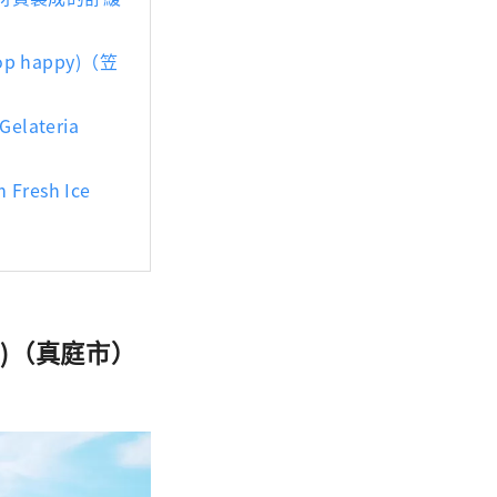
p happy)（笠
lateria
resh Ice
ra)（真庭市）