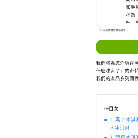
和廣
稱為
味，都
世界
本服務包含贊助廣告。
藝術
我們將為您介紹在
什麼味道？」的奇
我們的產品系列個
目次
1. 黑字冰淇
木冰淇淋
2. 藺草冰淇