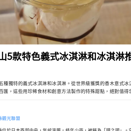
山5款特色義式冰淇淋和冰淇淋
五種獨特的義式冰淇淋和冰淇淋。從世界級獲獎的香木意式冰
百匯，這些用珍稀食材和創意方法製作的特殊甜點，絕對值得
縣觀光聯盟
縣位於日本西部中央，氣候溫暖​​，終年少雨，被稱為「晴之國」。