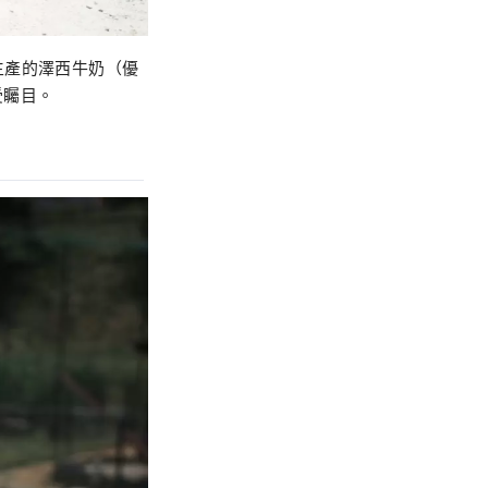
酪農生產的澤西牛奶（優
受矚目。