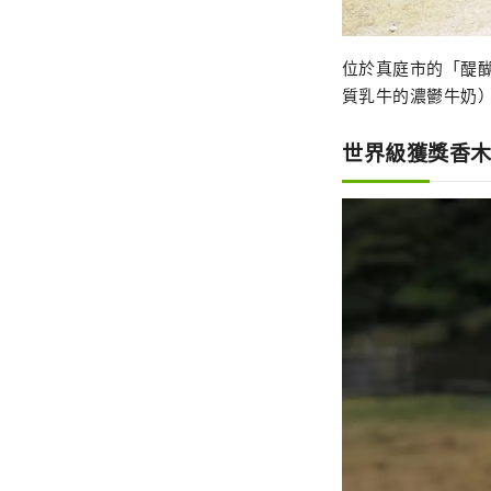
位於真庭市的「醍醐櫻
質乳牛的濃鬱牛奶
世界級獲獎香