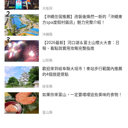
大阪府
【沖繩住宿推薦】改裝後煥然一新的「沖繩東
方spa度假村飯店」魅力完整介紹！
沖繩縣
【2026最新】河口湖＆富士山煙火大會：日
程、看點與實用攻略完整指南
山梨縣
歡迎來到岐阜縣大垣市！車站步行範圍內推薦
的4個旅遊景點
岐阜縣
如果你來富山，一定要嚐嚐這些美味的食物！
富山縣