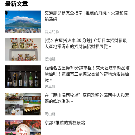
最新文章
交通鹿兒島完全指南 | 推薦的飛機、火車和渡
輪路線
鹿兒島縣
[從名古屋搭火車 30 分鐘] 介紹日本招財貓最
大產地常滑市的招財貓招財貓展覽。
愛知縣
距離名古屋僅30分鐘車程！來大垣岐阜縣品嚐
清酒吧！這裡有三家備受喜愛的當地清酒釀酒
廠。
岐阜縣
在“蒜山澤西牧場”享用珍稀的澤西牛肉和濃
鬱的軟冰淇淋。
岡山縣
京都7推薦的賞楓景點