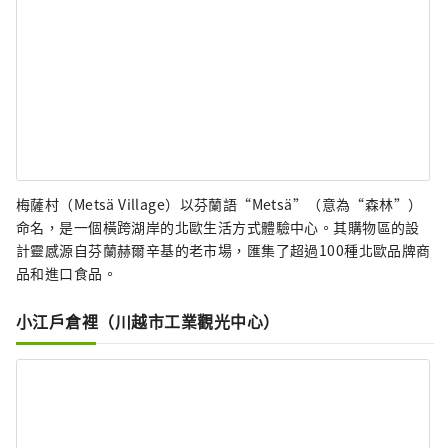
梅薩村（Metsä Village）以芬蘭語“Metsä”（意為“森林”）
命名，是一個橫跨湖岸的北歐生活方式體驗中心。其購物區的設
計靈感源自芬蘭赫爾辛基的老市場，匯集了超過100種北歐品牌商
品和進口食品。
小江戶倉裡（川越市工業觀光中心）