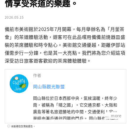
情享受茶道的樂趣。
2026.05.15
備前市美術館於2025年7月開幕，每月舉辦名為「月釜茶
會」的茶道體驗活動，遊客可在此品嚐用備備前燒器皿盛
裝的茶席體驗和時令點心。美術館交通優越，距離伊部站
僅需步行一分鐘，也是其一大亮點。我們將為您介紹這項
深受訪日旅客遊客歡迎的茶席體驗體驗。
作者
岡山縣觀光聯盟
岡山縣位於日本西部中央，氣候溫暖​​，終年少
雨，被稱為「晴之國」。它交通京都、大阪和
廣島等著名旅遊勝地的中間，交通便利！它也
more
是經由瀨戶通往四國的門戶。 岡山縣也被稱為
“水果岡山”，在瀨戶內溫暖的氣候下，陽光
本服務包含贊助廣告。