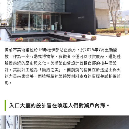
備前市美術館位於JR赤穗伊部站正前方，於2025年7月重新開
放。作為一座互動式博物館，參觀者不僅可以欣賞展品，還能體
驗備前燒的歷史與文化。美術館由曾設計首相官邸的櫻井清設
計，其設計主題為「簡約之美」。備前燒的精神在於透過土與火
的力量來表達美，而這種精神與燒製材料本身的質樸美感相得益
彰。
入口大廳的設計旨在喚起人們對瀨戶內海。