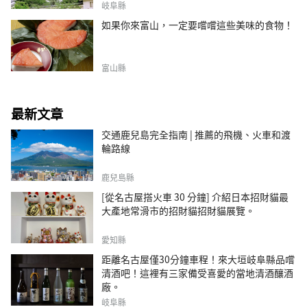
岐阜縣
如果你來富山，一定要嚐嚐這些美味的食物！
富山縣
最新文章
交通鹿兒島完全指南 | 推薦的飛機、火車和渡
輪路線
鹿兒島縣
[從名古屋搭火車 30 分鐘] 介紹日本招財貓最
大產地常滑市的招財貓招財貓展覽。
愛知縣
距離名古屋僅30分鐘車程！來大垣岐阜縣品嚐
清酒吧！這裡有三家備受喜愛的當地清酒釀酒
廠。
岐阜縣