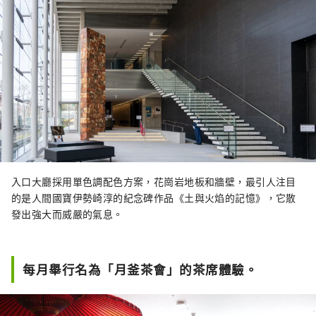
入口大廳採用單色調配色方案，花崗岩地板和牆壁，最引人注目
的是人間國寶伊勢崎淳的紀念碑作品《土與火焰的記憶》，它散
發出強大而威嚴的氣息。
每月舉行名為「月釜茶會」的茶席體驗。