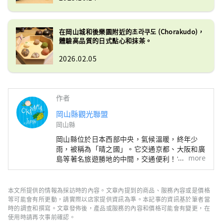
在岡山城和後樂園附近的초라쿠도 (Chorakudo)，
體驗高品質的日式點心和抹茶。
2026.02.05
作者
岡山縣觀光聯盟
岡山縣
岡山縣位於日本西部中央，氣候溫暖​​，終年少
雨，被稱為「晴之國」。它交通京都、大阪和廣
more
島等著名旅遊勝地的中間，交通便利！它也是經
由瀨戶通往四國的門戶。 岡山縣也被稱為“水
果岡山”，在瀨戶內溫暖的氣候下，陽光照射的
水果，無論甜度、香氣還是風味，都是最高品質
本文所提供的情報為採訪時的內容。文章內提到的商品、服務內容或是價格
的。 您可以品嚐白桃、麝香葡萄、先鋒葡萄等
等可能會有所更動，請實際以店家提供資訊為準。本記事的資訊基於筆者當
當季水果！ 岡山還擁有世界級的旅遊景點，包
時的調查和撰寫。文章發佈後，產品或服務的內容和價格可能會有變更，在
使用時請再次事前確認。
括岡山城、日本三大名園之一的岡山後樂園以及