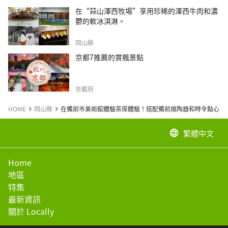
在“蒜山澤西牧場”享用珍稀的澤西牛肉和濃
鬱的軟冰淇淋。
岡山縣
京都7推薦的賞楓景點
京都府
HOME
岡山縣
在備前市美術館體驗茶席體驗！搭配備前燒陶器和時令點心，
繁體中文
language
Home
地區
特集
最新資訊
關於 Locally