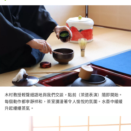
木村教授輕聲細語地與我們交談，點前（茶道表演）隨即開始。
每個動作都寧靜祥和，茶室瀰漫著令人愉悅的氛圍。水壺中緩緩
升起縷縷蒸氣。