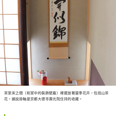
茶室床之間（和室中的裝飾壁龕）裡擺放著當季花卉，包括山茶
花。據說掛軸是京都大德寺壽光院住持的收藏。