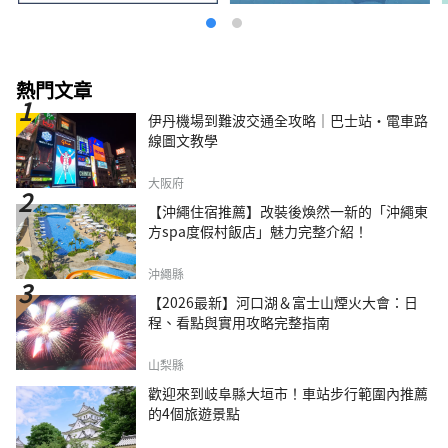
熱門文章
伊丹機場到難波交通全攻略｜巴士站・電車路
線圖文教學
大阪府
【沖繩住宿推薦】改裝後煥然一新的「沖繩東
方spa度假村飯店」魅力完整介紹！
沖繩縣
【2026最新】河口湖＆富士山煙火大會：日
程、看點與實用攻略完整指南
山梨縣
歡迎來到岐阜縣大垣市！車站步行範圍內推薦
的4個旅遊景點