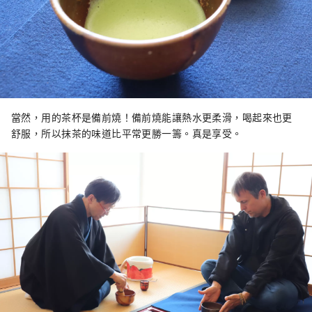
當然，用的茶杯是備前燒！備前燒能讓熱水更柔滑，喝起來也更
舒服，所以抹茶的味道比平常更勝一籌。真是享受。