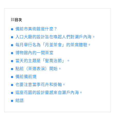
照射的水果，無論甜度、香氣還是風味，都是
最高品質的。 您可以品嚐白桃、麝香葡萄、先
鋒葡萄等當季水果！ 岡山還擁有世界級的旅遊
景點，包括岡山城、日本三大名園之一的岡山
目次
後樂園以及擁有歷史、文化和藝術的倉敷美觀
備前市美術館是什麼？
地區！
入口大廳的設計旨在喚起人們對瀨戶內海。
每月舉行名為「月釜茶會」的茶席體驗。
博物館內的一間茶室
當天的主題是「聖喬治節」。
點前（茶道表演）開始。
備前備前燒
也要注意當季花卉和掛軸。
這座花園的設計靈感來自瀨戶內海。
結語