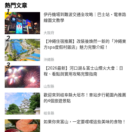
熱門文章
伊丹機場到難波交通全攻略｜巴士站・電車路
線圖文教學
大阪府
【沖繩住宿推薦】改裝後煥然一新的「沖繩東
方spa度假村飯店」魅力完整介紹！
沖繩縣
【2026最新】河口湖＆富士山煙火大會：日
程、看點與實用攻略完整指南
山梨縣
歡迎來到岐阜縣大垣市！車站步行範圍內推薦
的4個旅遊景點
岐阜縣
如果你來富山，一定要嚐嚐這些美味的食物！