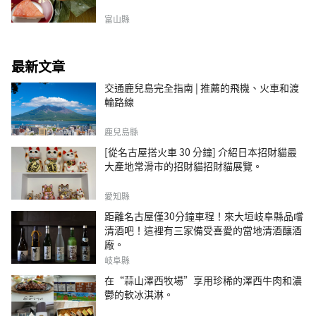
富山縣
最新文章
交通鹿兒島完全指南 | 推薦的飛機、火車和渡
輪路線
鹿兒島縣
[從名古屋搭火車 30 分鐘] 介紹日本招財貓最
大產地常滑市的招財貓招財貓展覽。
愛知縣
距離名古屋僅30分鐘車程！來大垣岐阜縣品嚐
清酒吧！這裡有三家備受喜愛的當地清酒釀酒
廠。
岐阜縣
在“蒜山澤西牧場”享用珍稀的澤西牛肉和濃
鬱的軟冰淇淋。