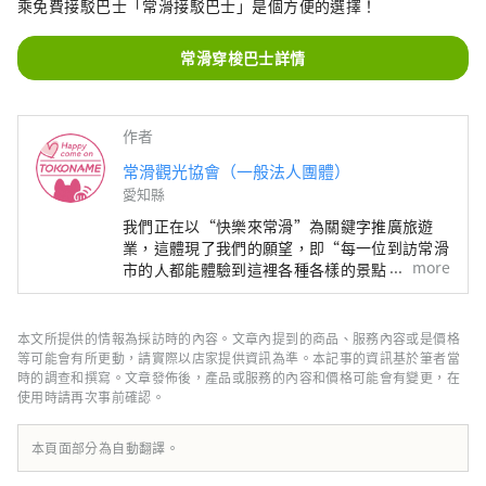
乘免費接駁巴士「常滑接駁巴士」是個方便的選擇！
常滑穿梭巴士詳情
作者
常滑觀光協會（一般法人團體）
愛知縣
我們正在以“快樂來常滑”為關鍵字推廣旅遊
業，這體現了我們的願望，即“每一位到訪常滑
more
市的人都能體驗到這裡各種各樣的景點，感受到
快樂和喜悅，並將‘幸福的力量’帶回家，為明
天注入活力。”
本文所提供的情報為採訪時的內容。文章內提到的商品、服務內容或是價格
等可能會有所更動，請實際以店家提供資訊為準。本記事的資訊基於筆者當
時的調查和撰寫。文章發佈後，產品或服務的內容和價格可能會有變更，在
使用時請再次事前確認。
本頁面部分為自動翻譯。