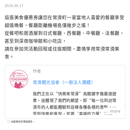
2026.06.17
這張美食優惠券讓您在常滑町一家當地人喜愛的餐廳享受
超值晚餐，餐廳距離機場島僅幾步之遙！

從餐吧和居酒屋到日式餐廳、西餐廳、中餐廳、法餐廳，
甚至到深夜咖啡館和小吃店，

請在參加完活動回程或住宿期間，盡情享用常滑常滑美
食。
作者
常滑觀光協會（一般法人團體）
我們正在以“快樂來常滑”為關鍵字推廣旅遊
業，這體現了我們的願望，即“每一位到訪常
滑市的人都能體驗到這裡各種各樣的景點，感
more
受到快樂和喜悅，並將‘幸福的力量’帶回
家，為明天注入活力。”
本服務包含贊助廣告。