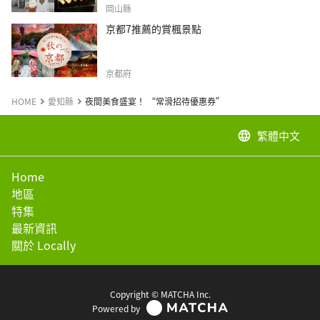
岡山縣
京都7推薦的賞楓景點
京都府
HOME
愛知縣
夜間美食盛宴！ “常滑招待優惠券”
繁體中文
language
Home
地區
特集
最新資訊
關於 Locally
Copyright © MATCHA Inc.
Powered by