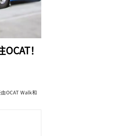
往OCAT！
OCAT Walk和