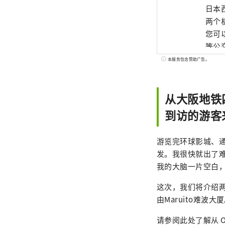
日本
两个
您可
等公
场”
本服务包含赞助广告。
收眼
从大阪地铁
到访的游客
游览完环球影城、
发。我很快就出了难
我的大脑一片空白
这次，我们将介绍两条
由Maruito难波大
请参阅此处了解从 