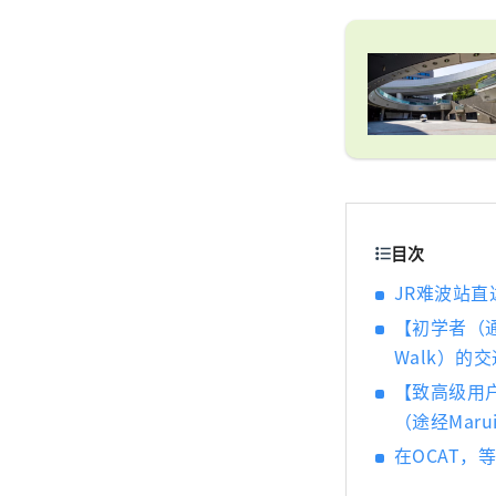
目次
JR难波站直
【初学者（通
Walk）的
【致高级用户
（途经Mar
在OCAT，