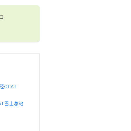
口
经OCAT
AT巴士总站