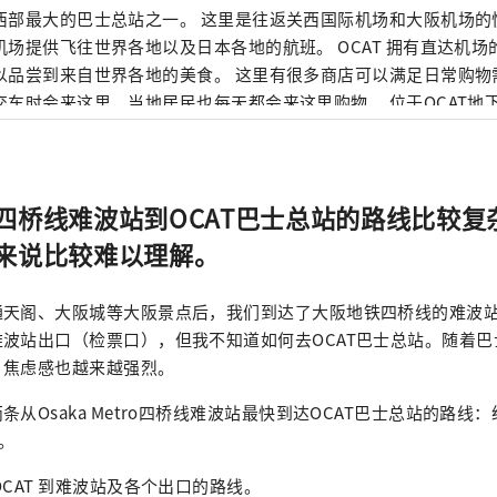
西部最大的巴士总站之一。 这里是往返关西国际机场和大阪机场的
机场提供飞往世界各地以及日本各地的航班。 OCAT 拥有直达机
以品尝到来自世界各地的美食。 这里有很多商店可以满足日常购物
交车时会来这里，当地居民也每天都会来这里购物。 位于OCAT地
以一个巨大的球体为特色，在阳光下熠熠生辉。这片露天空间视野
底，是各个年龄段人们休闲放松的理想场所。
四桥线难波站到OCAT巴士总站的路线比较复
来说比较难以理解。
通天阁、大阪城等大阪景点后，我们到达了大阪地铁四桥线的难波
波站出口（检票口），但我不知道如何去OCAT巴士总站。随着
，焦虑感也越来越强烈。
从Osaka Metro四桥线难波站最快到达OCAT巴士总站的路线：经由
厦。
OCAT 到难波站及各个出口的路线。