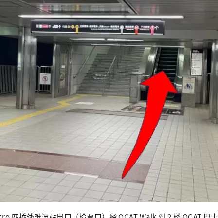
etro 四桥线难波站出口（检票口）经 OCAT Walk 到 2 楼 OCAT