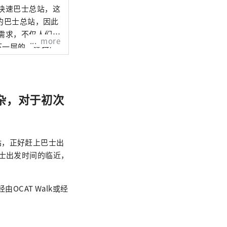
快速巴士总站，这
场的巴士总站，因此
需求，不仅人们在
more
下一层的“蓬特广
开阔，蓝天白云尽
杂，对于初次
站，正好赶上巴士出
巴士出发时间的临近，
OCAT Walk或经