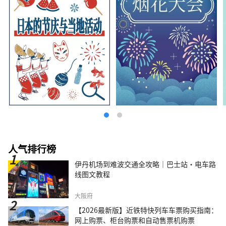
人气排行榜
伊丹机场到难波交通全攻略｜巴士站・电车路
线图文教程
大阪府
【2026最新版】近铁特快列车车票购买指南：
网上购票、柜台购票和自动售票机购票