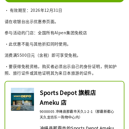
• 有效期至：2026年12月31日
请在收银台出示优惠券页面。
参与活动的门店：全国所有Alpen集团免税店
・此优惠不能与其他折扣同时使用。
消费满5500日元（含税）即可享受免税。
・要获得免税资格，购买者必须出示自己的身份证明，例如护
照、旅行证件或其他证明其为来日本旅游的证件。
Sports Depot 旗舰店
Ameku 店
9000005 冲绳县那霸市天久1-2-1（那霸新都心
天久龙坊乐一购物中心内）
冲绳县那霸市的Sports Depot Ameku