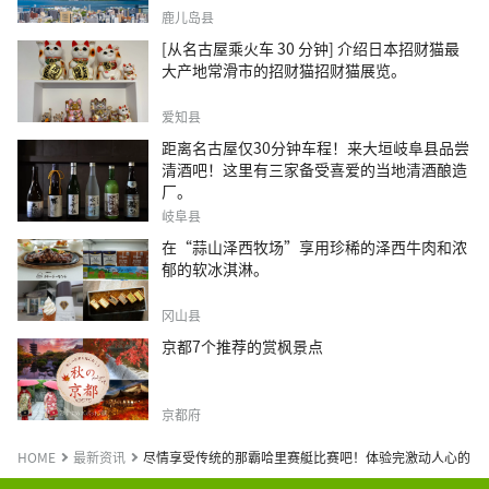
鹿儿岛县
[从名古屋乘火车 30 分钟] 介绍日本招财猫最
大产地常滑市的招财猫招财猫展览。
爱知县
距离名古屋仅30分钟车程！来大垣岐阜县品尝
清酒吧！这里有三家备受喜爱的当地清酒酿造
厂。
岐阜县
在“蒜山泽西牧场”享用珍稀的泽西牛肉和浓
郁的软冰淇淋。
冈山县
京都7个推荐的赏枫景点
京都府
HOME
最新资讯
尽情享受传统的那霸哈里赛艇比赛吧！体验完激动人心的比赛后，不