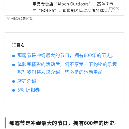
用品专卖店“Alpen Outdoors”、高尔夫专卖
more
店“GOLF5”，销售知名运动品牌的体育用
品。作为高度时尚的服装和鞋子。我们提供广
本服务包含赞助广告。
泛的产品和服务选择，以满足所有运动爱好者
的需求。
目次
那霸节是冲绳最大的节日，拥有600年的历史。
体验完精彩的活动后，何不享受一下购物的乐趣
呢？我们将为您介绍一些必备的运动用品！
店铺介绍
5% 折扣券
那霸节是冲绳最大的节日，拥有600年的历史。