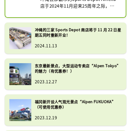
店于2024年11月迎来25周年之际，重
生为旗舰店“Sports Depot旗舰店
Ameku店”。

在单轨电车“歌町站”下车，经DFS冲
冲绳的三家 Sports Depot 商店将于 11 月 22 日星
绳、San-A Main Place、山田电机、优
期五同时重新开业！
衣库等前往热门的新都心地区，步行约
2024.11.13
20分钟（车程6分钟）。

[经手品牌]

东京最新景点，大型运动专卖店“Alpen Tokyo”
跑步：HOKA・on・NIKE

的魅力（有优惠券！）
篮球：JORDAN・UNDER ARMOR・
deuce

2023.12.27
足球：美津浓、亚瑟士、耐克、阿迪达
斯、彪马

棒球：newbalance・MIZUNO PRO・
福冈新开设人气观光景点“Alpen FUKUOKA”
BeMoLo
（可使用优惠券）
2023.12.19