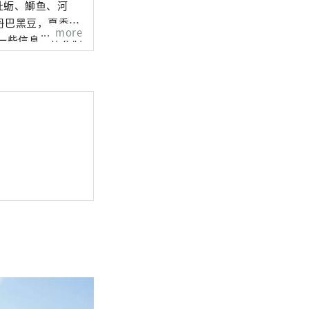
牡蛎、鰤鱼、河
丹巴黑豆，夏季水
more
一些信息，让人们
非常高兴。