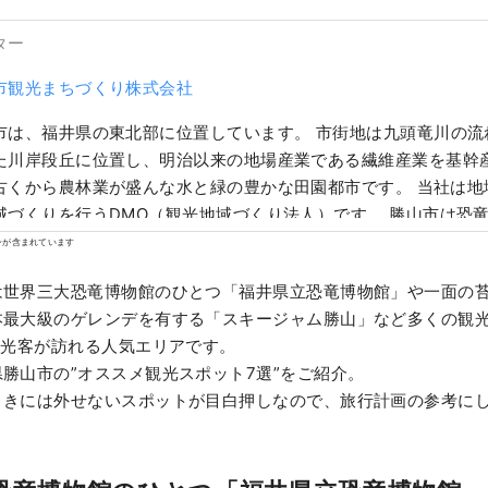
ター
市観光まちづくり株式会社
市は、福井県の東北部に位置しています。 市街地は九頭竜川の流
た川岸段丘に位置し、明治以来の地場産業である繊維産業を基幹
くから農林業が盛んな水と緑の豊かな田園都市です。 当社は地域と協働し、観
域づくりを行うDMO（観光地域づくり法人）です。 勝山市は恐
魅力溢れる観光コンテンツの宝庫！勝山を多くの方に体感してい
ンが含まれています
恐竜博物館の駐車場内にある「ジオターミナル」、2020年６月
世界三大恐竜博物館のひとつ「福井県立恐竜博物館」や一面の
の駅 恐竜渓谷かつやま」の運営など、勝山を訪れたお客様にき
本最大級のゲレンデを有する「スキージャム勝山」など多くの観
供しています。 また、観光を軸として新たな事業の創造にも積極
観光客が訪れる人気エリアです。
勝山のまちの活性化を目指しています。
勝山市の”オススメ観光スポット7選”をご紹介。
きには外せないスポットが目白押しなので、旅行計画の参考に