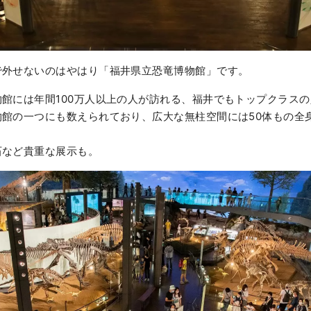
外せないのはやはり「福井県立恐竜博物館」です。
館には年間100万人以上の人が訪れる、福井でもトップクラスの
館の一つにも数えられており、広大な無柱空間には50体もの全
など貴重な展示も。