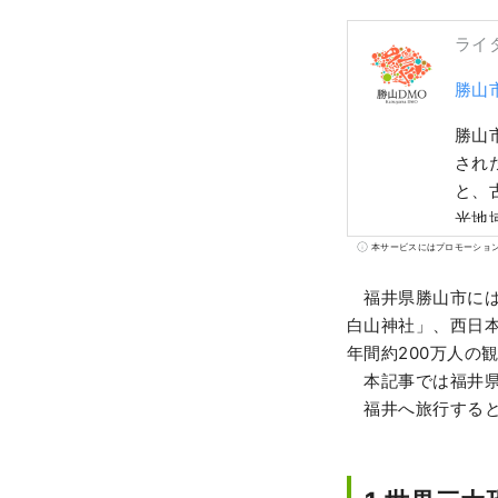
ライ
勝山
勝山
され
と、古
光地
など
本サービスにはプロモーショ
ーや
福井県勝山市には
「道
白山神社」、西日
を提
年間約200万人の
し、
本記事では福井県
福井へ旅行すると