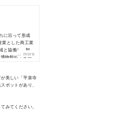
れに沿って形成
産業とした商工業
more
竜博物館や平泉寺
ただくガイドツア
にオープンした
苔が美しい「平泉寺
め細かなサービス
光スポットがあり、
的にチャレンジ
してみてください。