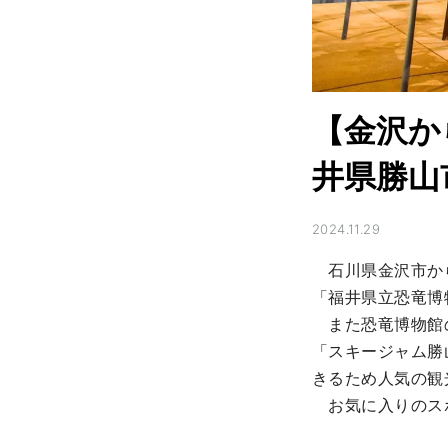
【金沢か
井県勝山
2024.11.29
　石川県金沢市か
「福井県立恐竜博
　また恐竜博物館
「スキージャム勝
きるため人気の観
　お気に入りのス