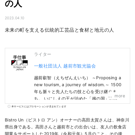
の人
2023.04.10
未来の町を支える伝統的工芸品と食材と地元の人
ライター
一般社団法人 越前市観光協会
越前叡智（えちぜんえいち） ～Proposing a
new tourism, a journey of wisdom.～ 1500
年も脈々と先人たちの技と心を受け継ぐま
more
ち。 いにしえの王が治めた「越の国」の入
口、越前。 かつて日本海の向こうから最先端
本サービスにはプロモーションが含まれています
の技術と文化が真っ先に流入し、日本の奥深
いものづくりの起源となった、叡智の集積
Bistro Un（ビストロ アン）オーナーの高田太賀さんは、神奈川
地。 土地の自然と共生する伝統的な産業やこ
県出身である。高田さんと越前市との出合いは、友人の飲食店
こでくらす人々の中に、人類が次の1000年へ
開業をサポートした2019年（令和元年）5月のこと。その後、