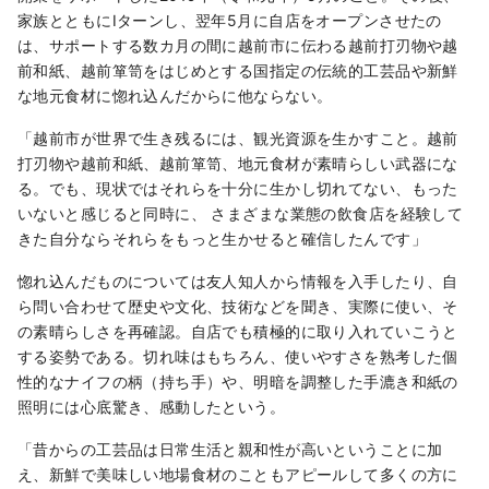
携えていきたい普遍の知恵が息づいていま
家族とともにIターンし、翌年5月に自店をオープンさせたの
す。 いまこの地で、国境や時空を越えて交流
は、サポートする数カ月の間に越前市に伝わる越前打刃物や越
することで生まれる未来があります。 光を見
前和紙、越前箪笥をはじめとする国指定の伝統的工芸品や新鮮
つける新しい探究の旅。 ようこそ、越前へ。
な地元食材に惚れ込んだからに他ならない。
「越前市が世界で生き残るには、観光資源を生かすこと。越前
打刃物や越前和紙、越前箪笥、地元食材が素晴らしい武器にな
る。でも、現状ではそれらを十分に生かし切れてない、もった
いないと感じると同時に、 さまざまな業態の飲食店を経験して
きた自分ならそれらをもっと生かせると確信したんです」
惚れ込んだものについては友人知人から情報を入手したり、自
ら問い合わせて歴史や文化、技術などを聞き、実際に使い、そ
の素晴らしさを再確認。自店でも積極的に取り入れていこうと
する姿勢である。切れ味はもちろん、使いやすさを熟考した個
性的なナイフの柄（持ち手）や、明暗を調整した手漉き和紙の
照明には心底驚き、感動したという。
「昔からの工芸品は日常生活と親和性が高いということに加
え、新鮮で美味しい地場食材のこともアピールして多くの方に