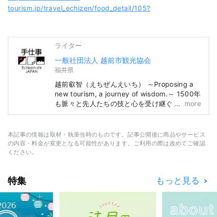
tourism.jp/travel_echizen/food_detail/105?
ライター
一般社団法人 越前市観光協会
福井県
越前叡智（えちぜんえいち） ～Proposing a
new tourism, a journey of wisdom.～ 1500年
も脈々と先人たちの技と心を受け継ぐまち。
more
いにしえの王が治めた「越の国」の入口、越
前。 かつて日本海の向こうから最先端の技術
と文化が真っ先に流入し、日本の奥深いものづ
本記事の情報は取材・執筆当時のものです。記事公開後に商品やサービス
くりの起源となった、叡智の集積地。 土地の
の内容・料金が変更となる可能性があります。ご利用の際は改めてご確認
自然と共生する伝統的な産業やここでくらす
ください。
人々の中に、人類が次の1000年へ携えていき
たい普遍の知恵が息づいています。 いまこの
特集
もっと見る
地で、国境や時空を越えて交流することで生ま
れる未来があります。 光を見つける新しい探
究の旅。 ようこそ、越前へ。