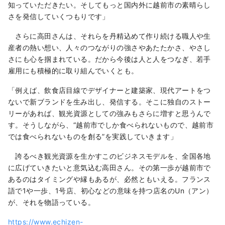
知っていただきたい。そしてもっと国内外に越前市の素晴らし
さを発信していくつもりです」
さらに高田さんは、それらを丹精込めて作り続ける職人や生
産者の熱い想い、人々のつながりの強さやあたたかさ、やさし
さにも心を掴まれている。だから今後は人と人をつなぎ、若手
雇用にも積極的に取り組んでいくとも。
「例えば、飲食店目線でデザイナーと建築家、現代アートをつ
ないで新ブランドを生み出し、発信する。そこに独自のストー
リーがあれば、観光資源としての強みもさらに増すと思うんで
す。そうしながら、“越前市でしか食べられないもので、越前市
では食べられないものを創る”を実践していきます」
誇るべき観光資源を生かすこのビジネスモデルを、全国各地
に広げていきたいと意気込む高田さん。その第一歩が越前市で
あるのはタイミングや縁もあるが、必然ともいえる。フランス
語で1や一歩、1号店、初心などの意味を持つ店名のUn（アン）
が、それを物語っている。
https://www.echizen-