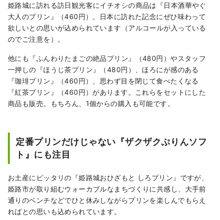
姫路城に訪れる訪日観光客にイチオシの商品は『日本酒華やぐ
大人のプリン』（460円）。日本に訪れた記念にぜひ味わって
欲しいとの思いが込められています（アルコールが入っている
のでご注意を）。
他にも『ふんわりたまごの絶品プリン』（480円）やスタッフ
一押しの『ほうじ茶プリン』（480円）、ほろにが感のある
『珈琲プリン』（460円）、思わず目を閉じて食べたくなる
『紅茶プリン』（460円）があります。これらをセットにした
商品も販売。もちろん、1個からの購入も可能です。
定番プリンだけじゃない『ザクザクぷりんソフ
ト』にも注目
お土産にピッタリの『姫路城おひざもと しろプリン』ですが、
姫路市が取り組むウォーカブルなまちづくりに共感し、大手前
通りのベンチなどでひと休みしながらプリンを楽しんでもらえ
ればとの思いも込められています。