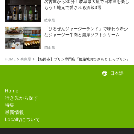
名古屋から30分！岐阜県大垣で日本酒を楽し
もう！地元で愛される酒蔵3選
岐阜県
「ひるぜんジャージーランド」で味わう希少
なジャージー牛肉と濃厚ソフトクリーム
岡山県
HOME
兵庫県
【姫路市】プリン専門店『姫路城おひざもと しろプリン』
language
日本語
Home
行き先から探す
特集
最新情報
Locallyについて