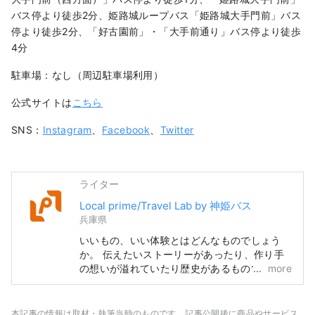
バス停より徒歩2分、姫路城ループバス「姫路城大手門前」バス
停より徒歩2分、「好古園前」・「大手前通り」バス停より徒歩
4分
駐車場：なし（周辺駐車場利用）
公式サイトは
こちら
SNS：
Instagram
、
Facebook
、
Twitter
ライター
Local prime/Travel Lab by 神姫バス
兵庫県
いいもの、いい体験とはどんなものでしょう
か。 伝えたいストーリーがあったり、作り手
の想いが溢れていたり歴史があるものであった
more
り、地元の方に愛されていたりとたくさん特徴
は挙げられます。 とっておきのものや体験に
出会ったとき嬉しくて誰かに伝えたくなったこ
本記事の情報は取材・執筆当時のものです。記事公開後に商品やサービス