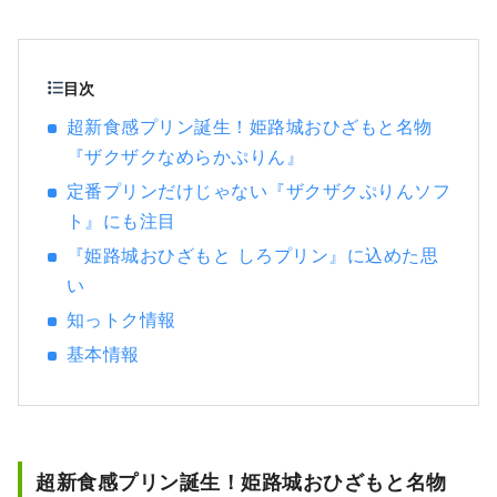
験に出会ったとき嬉しくて誰かに伝えたくな
ったことはありませんか。 そして、伝えた結
果、新たに誰かが何かにつながる。 それこそ
が「いいもの」なのではないかと思います。
目次
私たちはそのような出会いをお客様にお届け
超新食感プリン誕生！姫路城おひざもと名物
できるように「かたる、つたえる、つなが
『ザクザクなめらかぷりん』
る」をコンセプトに兵庫のいいものを発掘
し、お客様と兵庫県内地域とのこころの距離
定番プリンだけじゃない『ザクザクぷりんソフ
が キュッと縮まるような情報を発信していき
ト』にも注目
ます。
『姫路城おひざもと しろプリン』に込めた思
い
知っトク情報
基本情報
超新食感プリン誕生！姫路城おひざもと名物