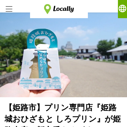
language
【姫路市】プリン専門店『姫路
城おひざもと しろプリン』が姫