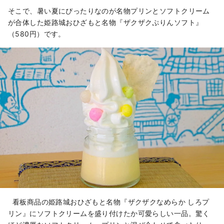
そこで、暑い夏にぴったりなのが名物プリンとソフトクリーム
が合体した姫路城おひざもと名物『ザクザクぷりんソフト』
（580円）です。
看板商品の姫路城おひざもと名物『ザクザクなめらか しろプ
リン』にソフトクリームを盛り付けたか可愛らしい一品。驚く