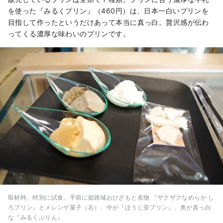
を使った『みるくプリン』（460円）は、日本一白いプリンを
目指して作ったというだけあって本当に真っ白。贅沢感が伝わ
ってくる濃厚な味わいのプリンです。
取材時、特別に試食。手前に姫路城おひざもと名物 『ザクザクなめらか し
ろプリン』とメレンゲ菓子（右）、中が『ほうじ茶プリン』、奥が真っ白
な『みるくぷりん』