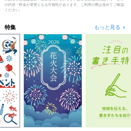
とはありませんか。 そして、伝えた結果、新
の内容・料金が変更となる可能性があります。ご利用の際は改めてご確認
たに誰かが何かにつながる。 それこそが「い
ください。
いもの」なのではないかと思います。 私たち
はそのような出会いをお客様にお届けできるよ
特集
もっと見る
うに「かたる、つたえる、つながる」をコンセ
プトに兵庫のいいものを発掘し、お客様と兵庫
県内地域とのこころの距離が キュッと縮まる
ような情報を発信していきます。