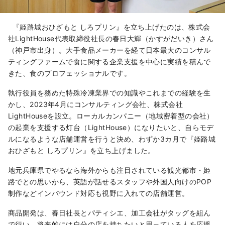
『姫路城おひざもと しろプリン』を立ち上げたのは、株式会
社LightHouse代表取締役社長の春日大輝（かすがだいき）さん
（神戸市出身）。大手食品メーカーを経て日本最大のコンサル
ティングファームで食に関する企業支援を中心に実績を積んで
きた、食のプロフェッショナルです。
執行役員を務めた特殊冷凍業界での知識やこれまでの経験を生
かし、2023年4月にコンサルティング会社、株式会社
LightHouseを設立。ローカルカンパニー（地域密着型の会社）
の起業を支援する灯台（LightHouse）になりたいと、自らモデ
ルになるような店舗運営を行うと決め、わずか3カ月で『姫路城
おひざもと しろプリン』を立ち上げました。
地元兵庫県でやるなら海外からも注目されている観光都市・姫
路でとの思いから、英語が話せるスタッフや外国人向けのPOP
制作などインバウンド対応も視野に入れての店舗運営。
商品開発は、春日社長とパティシエ、加工会社がタッグを組ん
で行い、将来的には自分の店を持ちたいと思っている人を応援