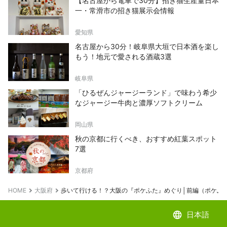
【名古屋から電車で30分】招き猫生産量日本
一・常滑市の招き猫展示会情報
愛知県
名古屋から30分！岐阜県大垣で日本酒を楽し
もう！地元で愛される酒蔵3選
岐阜県
「ひるぜんジャージーランド」で味わう希少
なジャージー牛肉と濃厚ソフトクリーム
岡山県
秋の京都に行くべき、おすすめ紅葉スポット
7選
京都府
HOME
大阪府
歩いて行ける！？大阪の『ポケふた』めぐり│前編（ポケふ
language
日本語