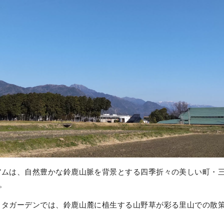
ムは、自然豊かな鈴鹿山脈を背景とする四季折々の美しい町・三重
。
ミタガーデンでは、鈴鹿山麓に植生する山野草が彩る里山での散