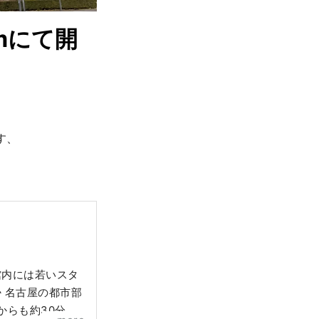
umにて開
す、
館内には若いスタ
 名古屋の都市部
からも約30分と