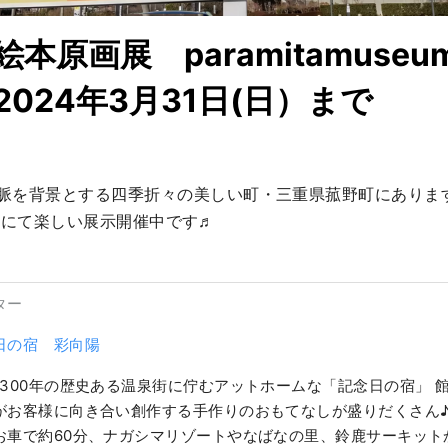
本原画展 paramitamuse
024年3月31日(日）まで
脈を背景とする四季折々の美しい町・三重県菰野町にありま
seumにて楽しい展示開催中です♬
ター
日の宿 彩向陽
1300年の歴史ある温泉街に佇むアットホームな「記念日の宿」 
がお客様に向き合い創作する手作りのおもてなしが盛りだくさん♪
お車で約60分、ナガシマリゾートやなばなの里、鈴鹿サーキット