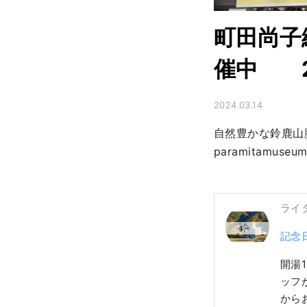
町田尚子絵
催中 2
2024.03.14
自然豊かな鈴鹿山
paramitamu
ライ
記念
開湯
ッフ
から