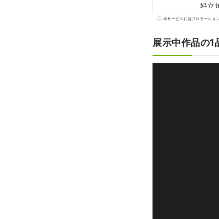
好立
お子
本サービスにはプロモーショ
多く
展示中作品の1