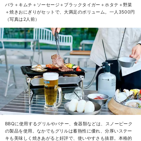
バラ＋キムチ＋ソーセージ＋ブラックタイガー＋ホタテ＋野菜
＋焼きおにぎりがセットで、大満足のボリューム。一人3500円
（写真は2人前）
BBQに使用するグリルやバナー、食器類などは、スノーピーク
の製品を使用。なかでもグリルは蓄熱性に優れ、分厚いステー
キも美味しく焼きあがると好評で、使いやすさも抜群。本格的