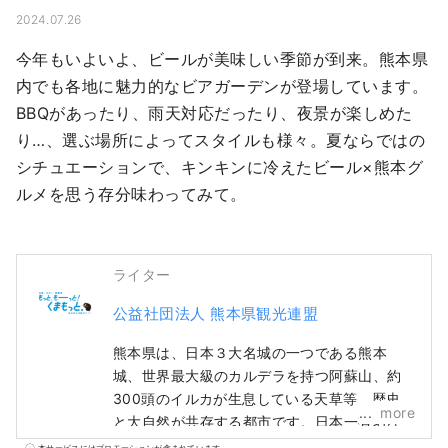
2024.07.26
今年もいよいよ、ビールが美味しい季節が到来。熊本県
内でも各地に魅力的なビアガーデンが登場しています。
BBQがあったり、雨天対応だったり、夜景が楽しめた
り…、選ぶ場所によってスタイルも様々。夏ならではの
シチュエーションで、キンキンに冷えたビール×熊本グ
ルメを思う存分味わってみて。
ライター
公益社団法人 熊本県観光連盟
熊本県は、日本３大名城の一つである熊本
城、世界最大級のカルデラを持つ阿蘇山、約
300頭のイルカが生息している天草等、歴史
more
と大自然が共存する都市です。日本一有名な
ご当地キャラくまモンの故郷であり、街のど
本サービスにはプロモーションが含まれています