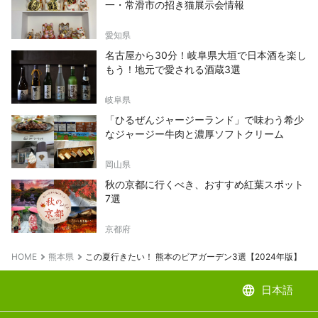
一・常滑市の招き猫展示会情報
愛知県
名古屋から30分！岐阜県大垣で日本酒を楽し
もう！地元で愛される酒蔵3選
岐阜県
「ひるぜんジャージーランド」で味わう希少
なジャージー牛肉と濃厚ソフトクリーム
岡山県
秋の京都に行くべき、おすすめ紅葉スポット
7選
京都府
HOME
熊本県
この夏行きたい！ 熊本のビアガーデン3選【2024年版】
language
日本語