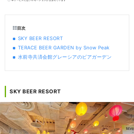
こかでくまモンに出合えるかもしれないドキ
ドキがあります！また、世界的に有名な漫画
ワンピースの作家尾田栄一郎の故郷でもあ
り、県内各地で麦わらの一味の銅像を見るこ
目次
ともできます。県内各地で取れた新鮮な食材
SKY BEER RESORT
で作る料理とお酒はどれも美味しいです。皆
TERACE BEER GARDEN by Snow Peak
さんの５感を癒してくれる熊本県へ是非遊び
に来てください！
水前寺共済会館グレーシアのビアガーデン
SKY BEER RESORT