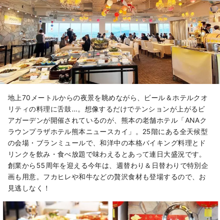
地上70メートルからの夜景を眺めながら、ビール＆ホテルクオ
リティの料理に舌鼓…。想像するだけでテンションが上がるビ
アガーデンが開催されているのが、熊本の老舗ホテル「ANAク
ラウンプラザホテル熊本ニュースカイ」。25階にある全天候型
の会場・ブランミュールで、和洋中の本格バイキング料理とド
リンクを飲み・食べ放題で味わえるとあって連日大盛況です。
創業から55周年を迎える今年は、週替わり＆日替わりで特別企
画も用意。フカヒレや和牛などの贅沢食材も登場するので、お
見逃しなく！