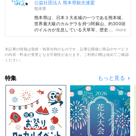
公益社団法人 熊本県観光連盟
熊本県
熊本県は、日本３大名城の一つである熊本城、
世界最大級のカルデラを持つ阿蘇山、約300頭
のイルカが生息している天草等、歴史と大自然
more
が共存する都市です。日本一有名なご当地キャ
ラくまモンの故郷であり、街のどこかでくまモ
ンに出合えるかもしれないドキドキがありま
本記事の情報は取材・執筆当時のものです。記事公開後に商品やサービス
す！また、世界的に有名な漫画ワンピースの作
の内容・料金が変更となる可能性があります。ご利用の際は改めてご確認
家尾田栄一郎の故郷でもあり、県内各地で麦わ
ください。
らの一味の銅像を見ることもできます。県内各
地で取れた新鮮な食材で作る料理とお酒はどれ
特集
もっと見る
も美味しいです。皆さんの５感を癒してくれる
熊本県へ是非遊びに来てください！