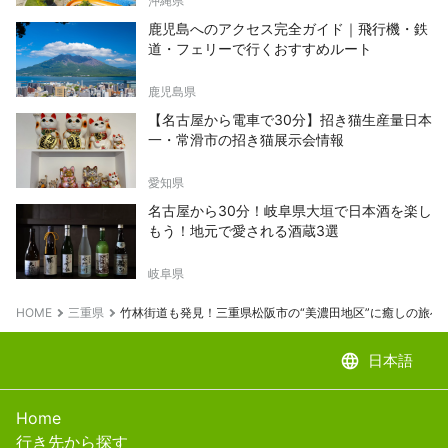
沖縄県
鹿児島へのアクセス完全ガイド｜飛行機・鉄
道・フェリーで行くおすすめルート
鹿児島県
【名古屋から電車で30分】招き猫生産量日本
一・常滑市の招き猫展示会情報
愛知県
名古屋から30分！岐阜県大垣で日本酒を楽し
もう！地元で愛される酒蔵3選
岐阜県
HOME
三重県
竹林街道も発見！三重県松阪市の“美濃田地区”に癒しの旅へ
language
日本語
Home
行き先から探す