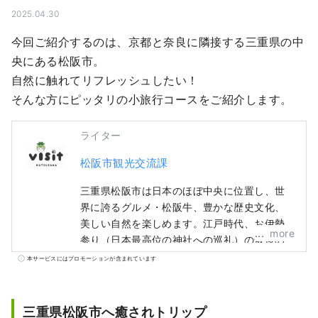
2025.04.30
今回ご紹介するのは、京都と奈良に隣接する三重県の中
央にある松阪市。

自然に触れてリフレッシュしたい！

そんな方にピッタリの小旅行コースをご紹介します。
ライター
松阪市観光交流課
三重県松阪市は日本のほぼ中央に位置し、世
界に誇るグルメ・松阪牛、豊かな歴史文化、
美しい自然を楽しめます。江戸時代、お伊勢
more
参り（日本最高位の神社への巡礼）の最後の
宿場町であった松阪は、多くの人やものが行
本サービスにはプロモーションが含まれています
きかう交通の要衝として栄え、多数の豪商を
輩出しました。これらの商人たちが、江戸で
松阪もめんなどの商いに成功し、松阪に繁栄
三重県松阪市へ癒されトリップ