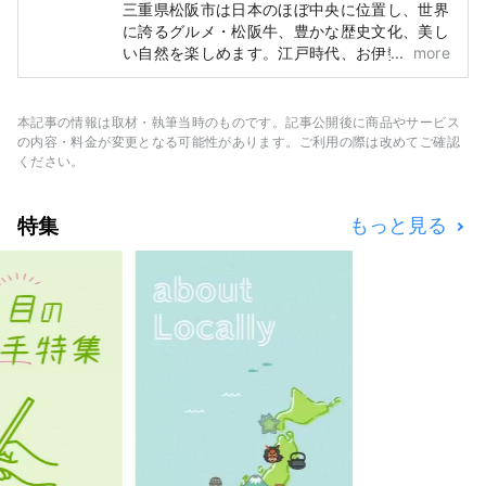
三重県松阪市は日本のほぼ中央に位置し、世界
に誇るグルメ・松阪牛、豊かな歴史文化、美し
い自然を楽しめます。江戸時代、お伊勢参り
more
（日本最高位の神社への巡礼）の最後の宿場町
であった松阪は、多くの人やものが行きかう交
通の要衝として栄え、多数の豪商を輩出しまし
本記事の情報は取材・執筆当時のものです。記事公開後に商品やサービス
た。これらの商人たちが、江戸で松阪もめんな
の内容・料金が変更となる可能性があります。ご利用の際は改めてご確認
どの商いに成功し、松阪に繁栄をもたらしまし
ください。
た。
特集
もっと見る