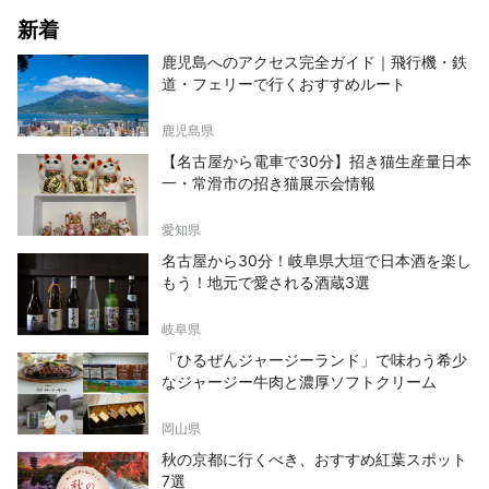
新着
鹿児島へのアクセス完全ガイド｜飛行機・鉄
道・フェリーで行くおすすめルート
鹿児島県
【名古屋から電車で30分】招き猫生産量日本
一・常滑市の招き猫展示会情報
愛知県
名古屋から30分！岐阜県大垣で日本酒を楽し
もう！地元で愛される酒蔵3選
岐阜県
「ひるぜんジャージーランド」で味わう希少
なジャージー牛肉と濃厚ソフトクリーム
岡山県
秋の京都に行くべき、おすすめ紅葉スポット
7選