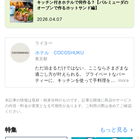
キッチン付きホテルで何作る？【バルミューダの
オーブンで作るホットサンド編】
2026.04.07
ライター
ホテル COCOSHUKU
東京都
ただ泊まるだけではない、ここならさまざまな
過ごし方が叶えられる。 プライベートなパー
ティーに、キッチンを使って手料理を。 とき
more
には仕事でこもったり、ゆっくり本を読んだ
り。 家族、仲間、もちろん、ひとりでも。 使
い方はあなた次第、思い思いのひと時をお過ご
本記事の情報は取材・執筆当時のものです。記事公開後に商品やサービス
しください。
の内容・料金が変更となる可能性があります。ご利用の際は改めてご確認
ください。
特集
もっと見る