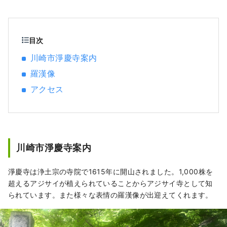
横浜、鎌倉、箱根にも近く、154万人もの人が
暮らすベットタウンとして人気のある都市で
す。東京や横浜に近いながら知る人ぞ知る大
都市で、日本の主なお店が一堂に揃うショッ
目次
ピングセンターやローカルが集う繁華街があ
川崎市淨慶寺案内
り、日本のありのままの都市生活に触れるこ
羅漢像
とができます。 日本の高度経済成長を支えた
工業地帯から生まれた工場夜景が有名です
アクセス
が、江戸幕府を開いた将軍によって整備され
た東京から京都までの大動脈である「東海
道」の宿場町「東海道五十三次」の一つとし
て栄え、初詣には日本最大級の参拝者が訪れ
る川崎大師や、文化財指定を受けた25もの古
川崎市淨慶寺案内
民家がある日本民家園があります。人気アニ
メ「ドラえもん」のミュージアムも人気で
淨慶寺は浄土宗の寺院で1615年に開山されました。1,000株を
す。 人気の観光スポット・イベントをいくつ
超えるアジサイが植えられていることからアジサイ寺として知
か紹介いたします。 ◇川崎市の工場夜景 日本
られています。また様々な表情の羅漢像が出迎えてくれます。
の高度成長期を支えた工業地帯。24時間稼働
する工場群は、夜を迎えるとプラントに作業
用の明かりが点灯され、宝石をちりばめたよ