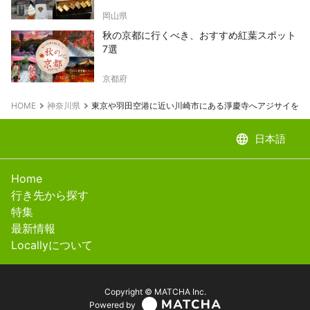
岡山県
秋の京都に行くべき、おすすめ紅葉スポット
7選
京都府
HOME
神奈川県
東京や羽田空港に近い川崎市にある淨慶寺へアジサイを見
language
日本語
Home
行き先から探す
特集
最新情報
Locallyについて
Copyright © MATCHA Inc.
Powered by