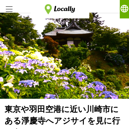
language
東京や羽田空港に近い川崎市に
ある淨慶寺へアジサイを見に行