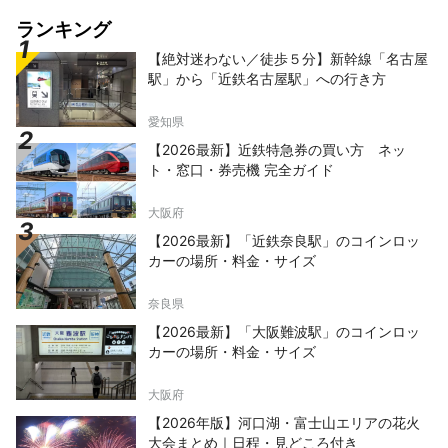
家を体験できる日本民家園では、このエリアで
伝統的に営まれてきた藍染の体験ができ、前衛
ランキング
芸術家として人気の岡本太郎の美術館もありま
【絶対迷わない／徒歩５分】新幹線「名古屋
す。春には桜も楽しめます。 ◇川崎市 藤子・
駅」から「近鉄名古屋駅」への行き方
F・不二雄ミュージアム アジアを中心に世界で
愛されている漫画「ドラえもん」を生んだ漫画
家「藤子・F・不二雄」の作品の原画や実際に
愛知県
藤子・F・不二雄が使用した机等が展示されて
【2026最新】近鉄特急券の買い方 ネッ
います。また、実物大のアイテムが設置され、
ト・窓口・券売機 完全ガイド
作中の食べ物を実際にたべることができるな
ど、作品の世界に入り込むことができる施設で
大阪府
す。 ◇川崎山王祭 稲毛神社で例年8月に執り
行われる川崎地域最大のお祭りで、大神輿渡御
【2026最新】「近鉄奈良駅」のコインロッ
が見どころとなっています。 ◇かなまら祭り
カーの場所・料金・サイズ
4月の第1日曜日に開催される金山神社のお祭
り。男根をかたどった神輿がかつぎ出され、子
奈良県
授けや縁結びとして有名で、外国人観光客も大
【2026最新】「大阪難波駅」のコインロッ
勢訪れます。
カーの場所・料金・サイズ
大阪府
【2026年版】河口湖・富士山エリアの花火
大会まとめ｜日程・見どころ付き