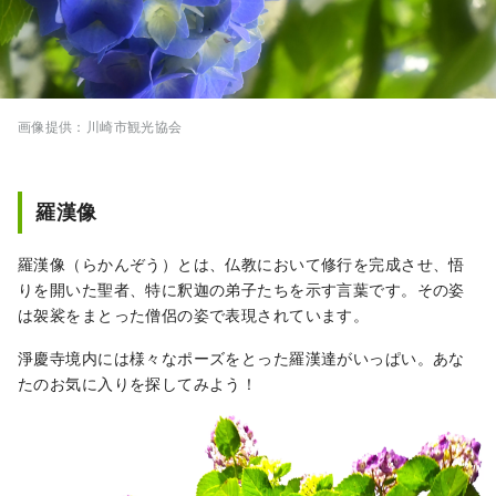
神輿渡御が見どころとなっています。 ◇かな
まら祭り 4月の第1日曜日に開催される金山神
社のお祭り。男根をかたどった神輿がかつぎ
出され、子授けや縁結びとして有名で、外国
人観光客も大勢訪れます。
画像提供：川崎市観光協会
羅漢像
羅漢像（らかんぞう）とは、仏教において修行を完成させ、悟
りを開いた聖者、特に釈迦の弟子たちを示す言葉です。その姿
は袈裟をまとった僧侶の姿で表現されています。
淨慶寺境内には様々なポーズをとった羅漢達がいっぱい。あな
たのお気に入りを探してみよう！