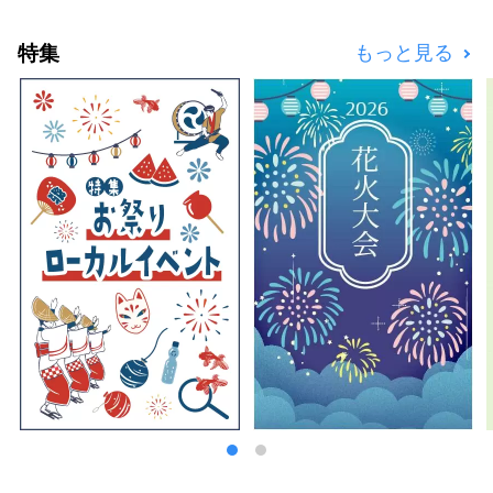
で、日本の主なお店が一堂に揃うショッピング
センターやローカルが集う繁華街があり、日本
特集
もっと見る
のありのままの都市生活に触れることができま
す。 日本の高度経済成長を支えた工業地帯か
ら生まれた工場夜景が有名ですが、江戸幕府を
開いた将軍によって整備された東京から京都ま
での大動脈である「東海道」の宿場町「東海道
五十三次」の一つとして栄え、初詣には日本最
大級の参拝者が訪れる川崎大師や、文化財指定
を受けた25もの古民家がある日本民家園があ
ります。人気アニメ「ドラえもん」のミュージ
アムも人気です。 人気の観光スポット・イベ
ントをいくつか紹介いたします。 ◇川崎市の
工場夜景 日本の高度成長期を支えた工業地
帯。24時間稼働する工場群は、夜を迎えると
プラントに作業用の明かりが点灯され、宝石を
ちりばめたような幻想的な世界へと変貌しま
す。この「工場夜景」はバスツアー、屋形船ク
ルーズツアーで体験することができます。 ◇
生田緑地 東京から数十分の都市にありなが
ら、メタセコイアの並木を始めとした圧巻の自
然があります。文化財指定を受けた25の古民