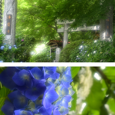
うな幻想的な世界へと変貌します。この「工
場夜景」はバスツアー、屋形船クルーズツア
ーで体験することができます。 ◇生田緑地 東
京から数十分の都市にありながら、メタセコ
イアの並木を始めとした圧巻の自然がありま
す。文化財指定を受けた25の古民家を体験で
きる日本民家園では、このエリアで伝統的に
営まれてきた藍染の体験ができ、前衛芸術家
として人気の岡本太郎の美術館もあります。
春には桜も楽しめます。 ◇川崎市 藤子・F・
不二雄ミュージアム アジアを中心に世界で愛
されている漫画「ドラえもん」を生んだ漫画
家「藤子・F・不二雄」の作品の原画や実際に
藤子・F・不二雄が使用した机等が展示されて
います。また、実物大のアイテムが設置さ
れ、作中の食べ物を実際にたべることができ
るなど、作品の世界に入り込むことができる
施設です。 ◇川崎山王祭 稲毛神社で例年8月
に執り行われる川崎地域最大のお祭りで、大