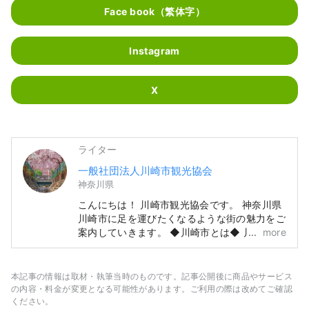
Face book（繁体字）
Instagram
X
ライター
一般社団法人川崎市観光協会
神奈川県
こんにちは！ 川崎市観光協会です。 神奈川県
川崎市に足を運びたくなるような街の魅力をご
案内していきます。 ◆川崎市とは◆ 川崎市
more
は、東京の隣の神奈川県にありながら、羽田空
港から１５分、東京の主要駅から数十分、横
浜、鎌倉、箱根にも近く、154万人もの人が暮
本記事の情報は取材・執筆当時のものです。記事公開後に商品やサービス
らすベットタウンとして人気のある都市です。
の内容・料金が変更となる可能性があります。ご利用の際は改めてご確認
東京や横浜に近いながら知る人ぞ知る大都市
ください。