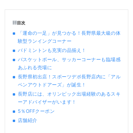
ーツブランドのスポーツ用品や、ファッショ
ン性の高いアパレルやシューズを豊富に取り
そろえ、スポーツをするすべてのお客様に満
足いただける品揃えとサービスを提供致しま
目次
す。
「運命の一足」が見つかる！長野県最大級の体
験型ランイングコーナー
バドミントンも充実の品揃え！
バスケットボール、サッカーコーナーも臨場感
あふれる売場に
長野県初出店！スポーツデポ長野店内に「アル
ペンアウトドアーズ」が誕生！
長野店には、オリンピック出場経験のあるスキ
ーアドバイザーがいます！
5％OFFクーポン
店舗紹介