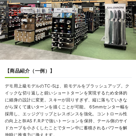
【商品紹介（一例）】
デモ用上級モデルのTC-Sは、前モデルをブラッシュアップ。ク
イックな切り返しと鋭いショートターンを実現するため全体的
に細身の設計に変更。スキーが回りすぎず、縦に落ちていきな
がら深くて速いターンを描くことが可能。 65mmセンター幅を
採用し、エッジグリップとレスポンスを強化。コントロール性
の向上とBIAS F.R.Pで強いトーションを保持、テール側のサイ
ドカーブを小さくしたことでターン中に蓄積されるパワーを解
放時に推進力に換えます。