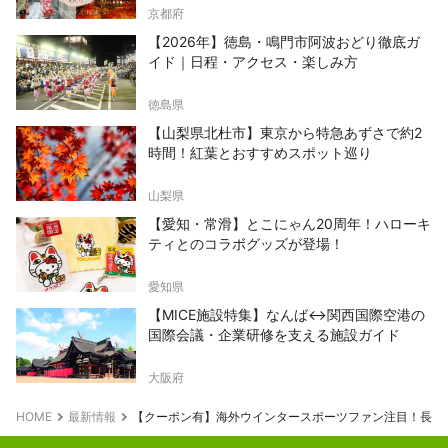
京都府
【2026年】徳島・鳴門市阿波おどり徹底ガ
イド｜日程・アクセス・楽しみ方
徳島県
【山梨県北杜市】東京から特急あずさで約2
時間！紅葉とおすすめスポット巡り
山梨県
【愛知・常滑】とこにゃん20周年！ハローキ
ティとのコラボグッズが登場！
愛知県
【MICE施設特集】なんば↔関西国際空港の
国際会議・企業研修を支える施設ガイド
大阪府
HOME
最新情報
【クーポン有】海外ウインタースポーツファン注目！長野