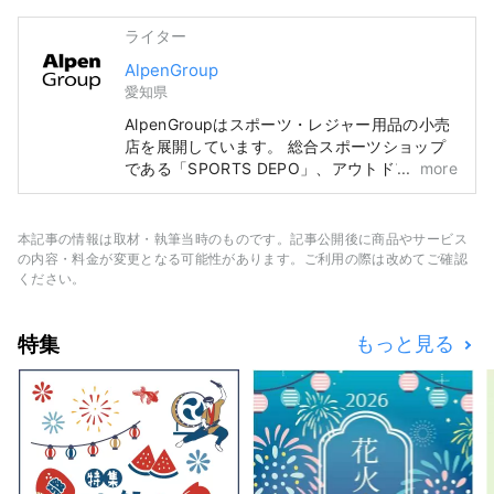
ライター
AlpenGroup
愛知県
AlpenGroupはスポーツ・レジャー用品の小売
店を展開しています。 総合スポーツショップ
である「SPORTS DEPO」、アウトドア専門
more
店である「Alpen Outdoors」、ゴルフ専門店
である「GOLF5」を全国に展開し、有名スポ
ーツブランドのスポーツ用品や、ファッション
本記事の情報は取材・執筆当時のものです。記事公開後に商品やサービス
性の高いアパレルやシューズを豊富に取りそろ
の内容・料金が変更となる可能性があります。ご利用の際は改めてご確認
え、スポーツをするすべてのお客様に満足いた
ください。
だける品揃えとサービスを提供致します。
特集
もっと見る