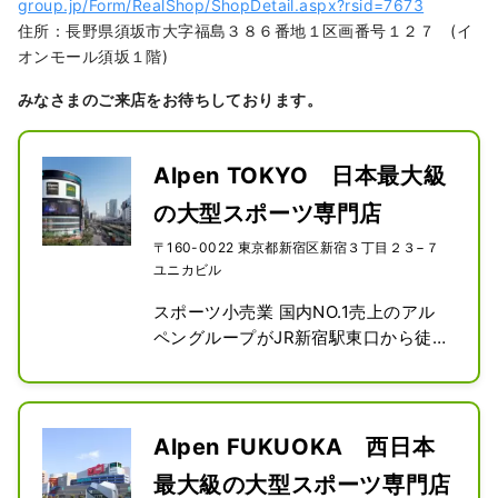
group.jp/Form/RealShop/ShopDetail.aspx?rsid=7673
住所：長野県須坂市大字福島３８６番地１区画番号１２７ (イ
オンモール須坂１階)
みなさまのご来店をお待ちしております。
Alpen TOKYO 日本最大級
の大型スポーツ専門店
〒160-0022 東京都新宿区新宿３丁目２３−７
ユニカビル
スポーツ小売業 国内NO.1売上のアル
ペングループがJR新宿駅東口から徒歩
1分の所に史上最大の旗艦店を誕生。
地下2階、地上8階の巨大フロアには総
合スポーツ専門店「スポーツデポフラ
ッグシップストア」、アウトドア大型
Alpen FUKUOKA 西日本
専門店「アルペンアウトドアーズフラ
最大級の大型スポーツ専門店
ッグシップストア」ゴルフ専門店であ