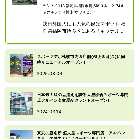
る「ゴルフ5フラッグシップストア」
〒812-0018 福岡県福岡市博多区住吉1-2-74キ
の3業態が入る日本最大級の売場を展
ャナルシティ博多 サウスビル1...
開しています。

訪日外国人にも人気の観光スポット 福
人気のジャパンブランドをはじめ,ナイ
岡県福岡市博多区にある「キャナルシ
キ、アディダス、ニューバランス、ザ
ティ博多」 サウスビル1階～3階に、
ノースフェイス、オン、ホカヨネヨ
スポーツ大型専門店の「 Alpen 
ネ、ホンマ、マジェステイなど,充実の
FUKUOKA 」を 今年9 月 にオープン
品揃え。
スポーツデポ札幌市内３店舗が8月8日(金)に同
しました。

時リニューアルオープン！
1階はゴルフ専門店であるゴルフ ５ フ
2025.08.04
ラッグシップストア、 2 階 と 3 階一
部 エリアに総合スポーツ専門店の ス
ポーツデポフラッグシップストア、 3 
日本最大級の品揃えを誇る大型総合スポーツ専門
階はアウトドア大型専門店「アルペン
店アルペン名古屋がグランドオープン!
アウトドアーズフラッグシップスト
ア」の 3 業態が入る九州エリア最大級
2024.03.14
の売 場を展開しています。

スポーツ各カテゴリーの充実した品揃
えや、アウトドアは合計280ブランド
東京の新名所 超大型スポーツ専門店「アルペン
以上、ゴルフは合計88ブランド以上の
東京」の魅力とは（クーポンあり！）