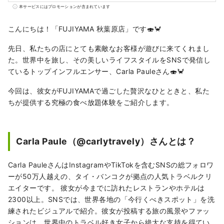
を、多くの方に安心して楽しんでいただける
本サービスにはプロモーションが含まれています
よう、ハラール対応や多言語サポートを整え
た店舗運営を行っています。 このアカウント
こんにちは！「FUJIYAMA 秋葉原店」です🍣🦀
では、Globridgeが手がけるレストラン情報
先日、私たちの店にとても素敵なお客様が遊びに来てくれまし
や、訪日旅行者におすすめのグルメ体験をご
た。世界中を旅し、その美しいライフスタイルをSNSで発信し
紹介。日本旅行をより豊かにする“食の体験”を
ているトップインフルエンサー、Carla Pauleさん🍣🦀
世界の皆さまに発信していきます。
今回は、彼女がFUJIYAMAで過ごした贅沢なひとときと、私た
ちが提供する究極の食べ放題体験をご紹介します。
Carla Paule（@carlytravely）さんとは？
Carla PauleさんはInstagramやTikTokを含むSNSの総フォロワ
ーが50万人越えの、タイ・バンコクが拠点の人気トラベルクリ
エイターです。 彼女が今までに訪れたレストランやホテルは
2300以上。SNSでは、世界各地の「今行くべきスポット」を洗
練されたビジュアルで紹介。彼女が投稿する旅の風景やファッ
ションは、世界中のトラベル好き女子から絶大な支持を得てい