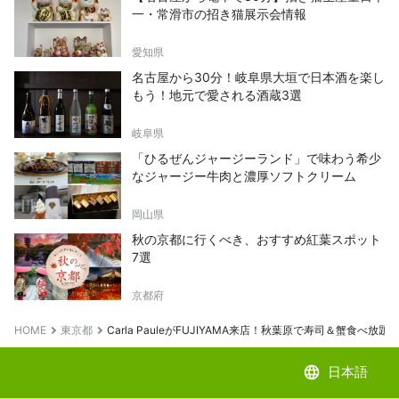
一・常滑市の招き猫展示会情報
愛知県
名古屋から30分！岐阜県大垣で日本酒を楽し
もう！地元で愛される酒蔵3選
岐阜県
「ひるぜんジャージーランド」で味わう希少
なジャージー牛肉と濃厚ソフトクリーム
岡山県
秋の京都に行くべき、おすすめ紅葉スポット
7選
京都府
HOME
東京都
Carla PauleがFUJIYAMA来店！秋葉原で寿司＆蟹食べ放題
language
日本語