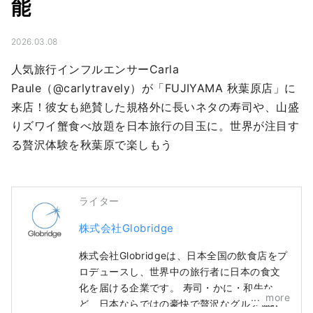
能
2026.03.08
人気旅行インフルエンサーCarla 
Paule（@carlytravely）が「FUJIYAMA 秋葉原店」に
来店！彼女も絶賛した規格外に長いネタの寿司や、山盛
りズワイ蟹食べ放題を日本旅行の目玉に。世界が注目す
る贅沢体験を秋葉原で楽しもう
ライター
株式会社Globridge
株式会社Globridgeは、日本全国の飲食店をプ
ロデュースし、世界中の旅行者に日本の食文
化を届ける企業です。 寿司・かに・和牛な
more
ど、日本ならではの豪快で贅沢なグルメ体験