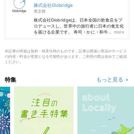
株式会社Globridge
東京都
株式会社Globridgeは、日本全国の飲食店をプ
ロデュースし、世界中の旅行者に日本の食文化
を届ける企業です。 寿司・かに・和牛など、
more
日本ならではの豪快で贅沢なグルメ体験を、多
くの方に安心して楽しんでいただけるよう、ハ
ラール対応や多言語サポートを整えた店舗運営
本記事の情報は取材・執筆当時のものです。記事公開後に商品やサービス
を行っています。 このアカウントでは、
の内容・料金が変更となる可能性があります。ご利用の際は改めてご確認
Globridgeが手がけるレストラン情報や、訪日
ください。
旅行者におすすめのグルメ体験をご紹介。日本
旅行をより豊かにする“食の体験”を世界の皆さ
特集
もっと見る
まに発信していきます。