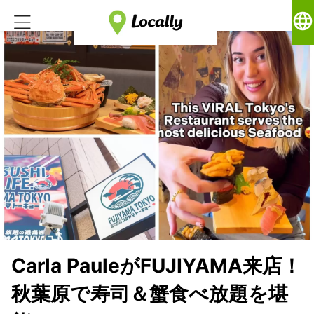
language
Carla PauleがFUJIYAMA来店！
秋葉原で寿司＆蟹食べ放題を堪