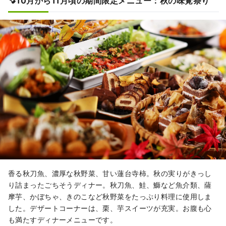
🍠10月から11月頃の期間限定メニュー：秋の味覚祭り
香る秋刀魚、濃厚な秋野菜、甘い蓮台寺柿。秋の実りがきっし
り詰まったごちそうディナー。秋刀魚、鮭、鰤など魚介類、薩
摩芋、かぼちゃ、きのこなど秋野菜をたっぷり料理に使用しま
した。デザートコーナーは、栗、芋スイーツが充実。お腹も心
も満たすディナーメニューです。