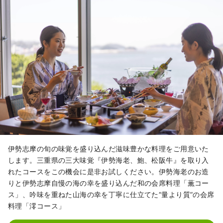
伊勢志摩の旬の味覚を盛り込んだ滋味豊かな料理をご用意いた
します。三重県の三大味覚『伊勢海老、鮑、松阪牛』を取り入
れたコースをこの機会に是非お試しください。伊勢海老のお造
りと伊勢志摩自慢の海の幸を盛り込んだ和の会席料理「薫コー
ス」、吟味を重ねた山海の幸を丁寧に仕立てた“量より質”の会席
料理「澪コース」