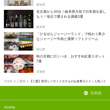
愛知県
名古屋から30分！岐阜県大垣で日本酒を楽し
もう！地元で愛される酒蔵3選
岐阜県
「ひるぜんジャージーランド」で味わう希少
なジャージー牛肉と濃厚ソフトクリーム
岡山県
秋の京都に行くべき、おすすめ紅葉スポット
7選
京都府
HOME
三重県
【三重】鳥羽シーサイドホテルのお食事ガイド｜人気バイキ
language
日本語
Home