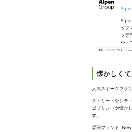
Alpe
Al
ップで
フ専
や、
べて
本サービスにはプロモーショ
懐かしくて
人気スポーツブラ
ストリートやシテ
ゴプリントや懐か
す。
展開ブランド: New 