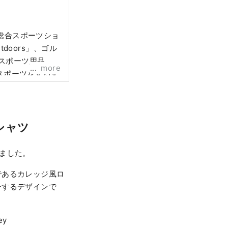
 総合スポーツショ
tdoors」、ゴル
のスポーツ用品
more
スポーツをするす
シャツ
ました。
であるカレッジ風ロ
チするデザインで
ey