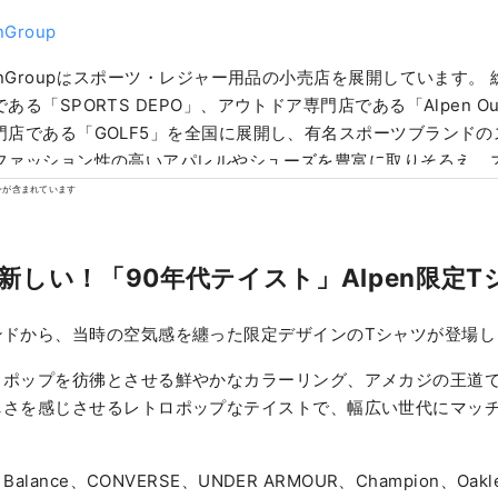
nGroup
penGroupはスポーツ・レジャー用品の小売店を展開しています。
ある「SPORTS DEPO」、アウトドア専門店である「Alpen Ou
門店である「GOLF5」を全国に展開し、有名スポーツブランド
ファッション性の高いアパレルやシューズを豊富に取りそろえ、
のお客様に満足いただける品揃えとサービスを提供致します。
ンが含まれています
新しい！「90年代テイスト」Alpen限定T
ンドから、当時の空気感を纏った限定デザインのTシャツが登場し
ィポップを彷彿とさせる鮮やかなカラーリング、アメカジの王道
しさを感じさせるレトロポップなテイストで、幅広い世代にマッ
Balance、CONVERSE、UNDER ARMOUR、Champion、Oakl