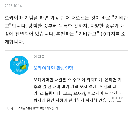
2025.10.14
오카야마 기념품 하면 가장 먼저 떠오르는 것이 바로 "기비단
고"입니다. 평범한 것부터 독특한 것까지, 다양한 종류가 매
장에 진열되어 있습니다. 추천하는 "기비단고" 10가지를 소
개합니다.
에디터
오카야마현 관광연맹
오카야마현 서일본 주 주오 에 위치하며, 온화한 기
후와 일 년 내내 비가 거의 오지 않아 "햇살의 나
라"로 불립니다. 교토, 오사카, 히로시마 등 유명 관
more
광지의 중간 지점에 편리하게 위치해 있습니다! 또
한 세토 통해 시코쿠로 가는 관문이기도 합니다. 오
본 서비스에는 스폰서 광고가 포함되어 있습니다.
카야마 "과일의 오카야마"라고도 불리며, 세토우치
의 따뜻한 기후에서 햇볕을 듬뿍 받으며 자란 과일
은 단맛, 향, 풍미 면에서 최고 품질을 자랑합니다.