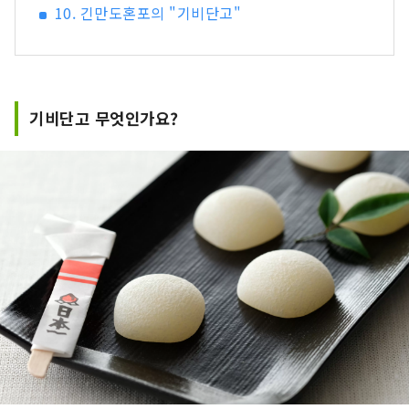
10. 긴만도혼포의 "기비단고"
기비단고 무엇인가요?