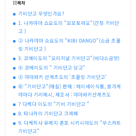
백도, 머스캣 포도, 피오네 포도 등 제철 과일을 즐
목차
겨보세요! 오카야마 에는 오카야마 성, 일본 3대 정
기비단고 무엇인가요?
원 중 하나인 오카야마 고라쿠엔, 역사와 문화, 예술
1. 나카야마 쇼요도의 "모모토라오"(간장 기비단
을 자랑하는 구라시키 미관지구 등 세계적인 관광
지가 있습니다!
고 )
② 나카야마 쇼요도의 "KIBI DANGO"(소금 초콜
릿 기비단고 )
3. 코에이도의 "오리지널 기비단고"(바다소금맛)
④ 코에이도의 " 기비단고 당고"
⑤ 야마와키 산게츠도의 '초콜릿 기비단고'
⑥ "기비단고"(매실) 판매 : 헤이세이식품, 쌀가게
야마다 기리메시, 제조사 : 야마와키산게츠도
7 다케다 이도의 "기비 기비단고 "
8. 타나카의 기비단고 크레페
9. 다케히사 유메지 혼포 시키시마도의 "무스카트
기비단고"