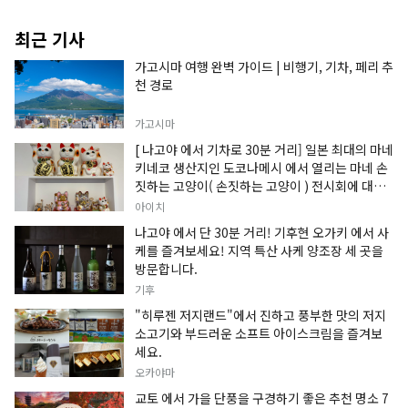
최근 기사
가고시마 여행 완벽 가이드 | 비행기, 기차, 페리 추
천 경로
가고시마
[ 나고야 에서 기차로 30분 거리] 일본 최대의 마네
키네코 생산지인 도코나메시 에서 열리는 마네 손
짓하는 고양이( 손짓하는 고양이 ) 전시회에 대한
정보입니다.
아이치
나고야 에서 단 30분 거리! 기후현 오가키 에서 사
케를 즐겨보세요! 지역 특산 사케 양조장 세 곳을
방문합니다.
기후
"히루젠 저지랜드"에서 진하고 풍부한 맛의 저지
소고기와 부드러운 소프트 아이스크림을 즐겨보
세요.
오카야마
교토 에서 가을 단풍을 구경하기 좋은 추천 명소 7