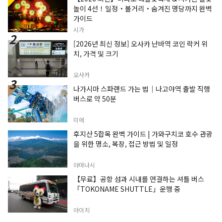
놀이 4선！일정・볼거리・숨겨진 명당까지 완벽
가이드
시가
[2026년 최신 정보] 오사카 난바역 코인 락커 위
치, 가격 및 크기
오사카
나가시마 스파랜드 가는 법｜나고야역 출발 직행
버스로 약 50분
미에
후지산 5합목 완벽 가이드 | 가와구치코 호수 관광
을 위한 명소, 복장, 접근 방법 및 일정
야마나시
【무료】공항 섬과 시내를 연결하는 셔틀 버스
「TOKONAME SHUTTLE」운행 중
아이치