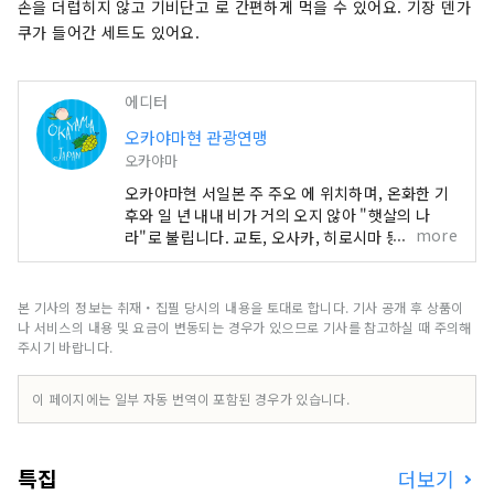
손을 더럽히지 않고 기비단고 로 간편하게 먹을 수 있어요. 기장 덴가
쿠가 들어간 세트도 있어요.
에디터
오카야마현 관광연맹
오카야마
오카야마현 서일본 주 주오 에 위치하며, 온화한 기
후와 일 년 내내 비가 거의 오지 않아 "햇살의 나
more
라"로 불립니다. 교토, 오사카, 히로시마 등 유명 관
광지의 중간 지점에 편리하게 위치해 있습니다! 또
한 세토 통해 시코쿠로 가는 관문이기도 합니다. 오
카야마 "과일의 오카야마"라고도 불리며, 세토우치
본 기사의 정보는 취재・집필 당시의 내용을 토대로 합니다. 기사 공개 후 상품이
의 따뜻한 기후에서 햇볕을 듬뿍 받으며 자란 과일
나 서비스의 내용 및 요금이 변동되는 경우가 있으므로 기사를 참고하실 때 주의해
은 단맛, 향, 풍미 면에서 최고 품질을 자랑합니다.
주시기 바랍니다.
백도, 머스캣 포도, 피오네 포도 등 제철 과일을 즐겨
보세요! 오카야마 에는 오카야마 성, 일본 3대 정원
이 페이지에는 일부 자동 번역이 포함된 경우가 있습니다.
중 하나인 오카야마 고라쿠엔, 역사와 문화, 예술을
자랑하는 구라시키 미관지구 등 세계적인 관광지가
있습니다!
특집
더보기