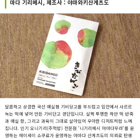
마다 기리메시, 제조사 : 야마와키산게츠도
달콤하고 상큼한 국산 매실잼 기비당고를 부드럽고 입안에서 사르르
녹는 떡에 넣어 만든 기비단고 경단입니다. 살짝 투명한 하얀 떡 반죽
과 매실 향, 그리고 과육이 그대로 살아있어 우아한 디저트처럼 느껴
집니다. 인기 오니기리(주먹밥) 전문점 '니기리메시 야마다무라'를 운
영하는 헤이세이 쇼쿠료가 운영하는 야마다 산게츠도의 의뢰로 탄생