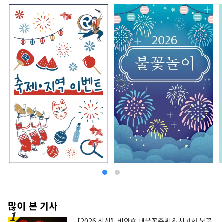
많이 본 기사
【2026 최신】비와호 대불꽃축제 & 시가현 불꽃