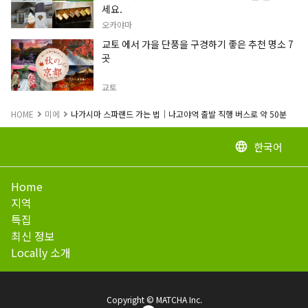
세요.
오카야마
교토 에서 가을 단풍을 구경하기 좋은 추천 명소 7
곳
교토
HOME
미에
나가시마 스파랜드 가는 법｜나고야역 출발 직행 버스로 약 50분
한국어
language
Home
지역
특집
최신 정보
Locally 소개
Copyright © MATCHA Inc.