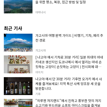
을 위한 명소, 복장, 접근 방법 및 일정
야마나시
최근 기사
가고시마 여행 완벽 가이드 | 비행기, 기차, 페리 추
천 경로
가고시마
[ 나고야 에서 기차로 30분 거리] 일본 최대의 마네
키네코 생산지인 도코나메시 에서 열리는 마네 손
짓하는 고양이( 손짓하는 고양이 ) 전시회에 대한
정보입니다.
아이치
나고야 에서 단 30분 거리! 기후현 오가키 에서 사
케를 즐겨보세요! 지역 특산 사케 양조장 세 곳을
방문합니다.
기후
"히루젠 저지랜드"에서 진하고 풍부한 맛의 저지
소고기와 부드러운 소프트 아이스크림을 즐겨보