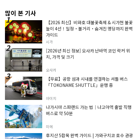
많이 본 기사
【2026 최신】비와호 대불꽃축제 & 시가현 불꽃
놀이 4선！일정・볼거리・숨겨진 명당까지 완벽
가이드
시가
[2026년 최신 정보] 오사카 난바역 코인 락커 위
치, 가격 및 크기
오사카
【무료】공항 섬과 시내를 연결하는 셔틀 버스
「TOKONAME SHUTTLE」운행 중
아이치
나가시마 스파랜드 가는 법｜나고야역 출발 직행
버스로 약 50분
미에
후지산 5합목 완벽 가이드 | 가와구치코 호수 관광