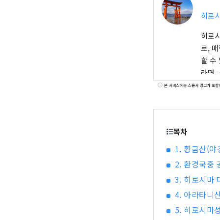
히로시
히로시
로, 매력적인 
할 수
라면,
귤・포
본 서비스에는 스폰서 광고가 포함
등 지
노보드
라 매
목차
1. 황금산(야
2. 환경국중
3. 히로시마 
4. 아라타니산
5. 히로시마