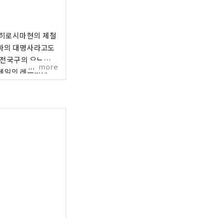
 히로시마현의 제철
 전국구의 오노미치
more
 제일의 레몬이나
 미부의 하나다 이치
 트레킹, 스키·스
와 원폭돔뿐만 아니