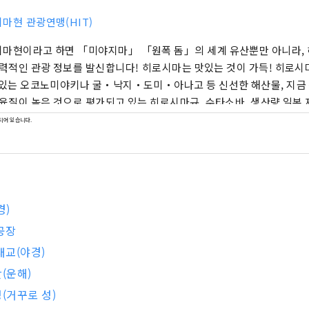
마현 관광연맹(HIT)
마현이라고 하면 「미야지마」 「원폭 돔」의 세계 유산뿐만 아니라,
관광 정보를 발신합니다! 히로시마는 맛있는 것이 가득! 히로시마의 대명사라고도
 있는 오코노미야키나 굴・낙지・도미・아나고 등 신선한 해산물, 지금
 육질이 높은 것으로 평가되고 있는 히로시마규, 수타소바, 생산량 일본
도 등 풍부한 음식의 자원은 히로시마 특유. 또한 바다 축제, 카구라와
되어 있습니다.
역 특유의 이벤트도 많이 개최됩니다. 시마나미 해도에서의 사이클링이나
 등 액티브파에게도 질리지 않는다. 세계문화유산에 등록된 미야지마
력이 많아 즐기는 방법도 가득하다.
경)
 공장
대교(야경)
(운해)
성(거꾸로 성)