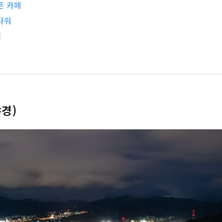
픈 카페
 타워
치
야경)