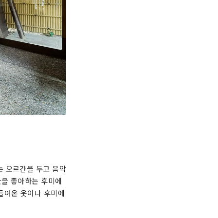
는 오르간을 두고 음악
반을 좋아하는 후미에
 들여온 옷이나 후미에