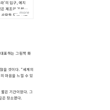
라’의 입구, 에치
깊은 제조의 기원이
more
 사람들 중에 인류
이 땅에서, 국경이
운 탐구 여행. 환영
 대표하는 그림책 화
많을 것이다. “세계의
의 마음을 느낄 수 있
 짧은 기간이었다. 그
깊은 장소였다.