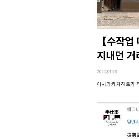
【수작업 
지내던 거
2023.04.19
이사와키치히로가 태
에디
일반
越前叡智 